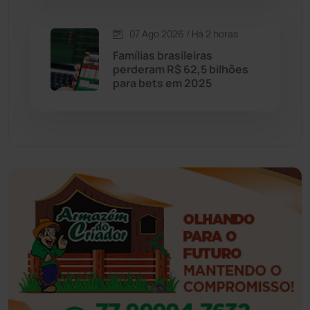
Esportes
(522)
07 Ago 2026 / Há 2 horas
Famílias brasileiras
Eventos
(24)
perderam R$ 62,5 bilhões
para bets em 2025
Feira da Mata
(23)
Guajeru
(130)
Guanambi
(3496)
Ibiassucê
(167)
Ibicoara
(221)
Ibipitanga
(116)