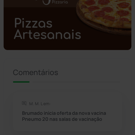
Poções
(182)
Polícia Civil
(58)
Polícia Militar
(27)
Política
(03)
Presidente Jânio Qu...
(125)
Comentários
Riacho de Santana
(309)
Rio de Contas
(410)
M. M. L em:
Brumado inicia oferta da nova vacina
Rio do Antônio
(203)
Pneumo 20 nas salas de vacinação
Rio do Pires
(98)