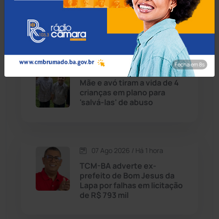
quilombolas por pescar
quatro peixes para comer
na pandemia
Chapada Diamantina
(430)
Condeúba
(133)
Fecha em 7s
07 Ago 2026 / Há 1 hora
Contendas do Sincorá
(79)
Mãe e avó tiram a vida de 4
crianças em plano para
Cordeiros
(49)
'salvá-las' de abuso
Dom Basílio
(391)
07 Ago 2026 / Há 1 hora
Economia
(1235)
TCM-BA adverte ex-
prefeito de Bom Jesus da
Educação
(232)
Lapa por falhas em licitação
de R$ 793 mil
Érico Cardoso
(82)