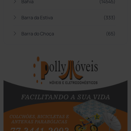
Bahia
(14545)
Barra da Estiva
(333)
Barra do Choça
(65)
Belo Campo
(57)
Bom Jesus da Lapa
(507)
Boquira
(152)
Botuporã
(72)
Brasil
(7680)
Brumado
(31955)