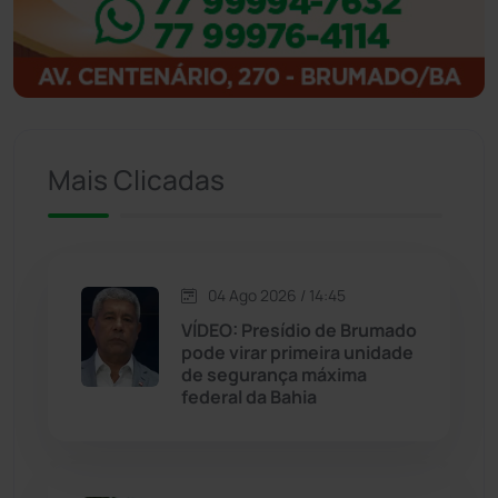
Ibitiara
(32)
Igaporã
(218)
Ituaçu
(256)
Mais Clicadas
Iuiu
(173)
Jacaraci
(97)
04 Ago 2026 / 14:45
VÍDEO: Presídio de Brumado
Jequié
(314)
pode virar primeira unidade
de segurança máxima
federal da Bahia
Jussiape
(97)
Justiça
(1468)