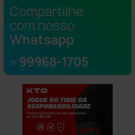
Compartilhe
com nosso
Whatsapp
99968-1705
77