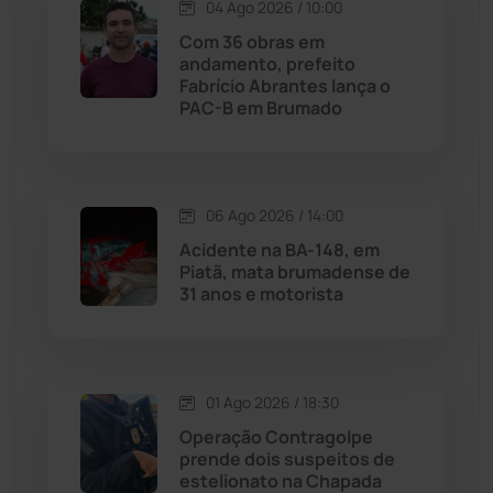
04 Ago 2026 / 10:00
Lagoa Real
(182)
Com 36 obras em
andamento, prefeito
Licínio de Almeida
(118)
Fabrício Abrantes lança o
PAC-B em Brumado
Livramento de Nossa...
(1338)
Macaúbas
(714)
06 Ago 2026 / 14:00
Acidente na BA-148, em
Maetinga
(101)
Piatã, mata brumadense de
31 anos e motorista
Malhada
(82)
Malhada de Pedras
(508)
01 Ago 2026 / 18:30
Operação Contragolpe
Matina
(71)
prende dois suspeitos de
estelionato na Chapada