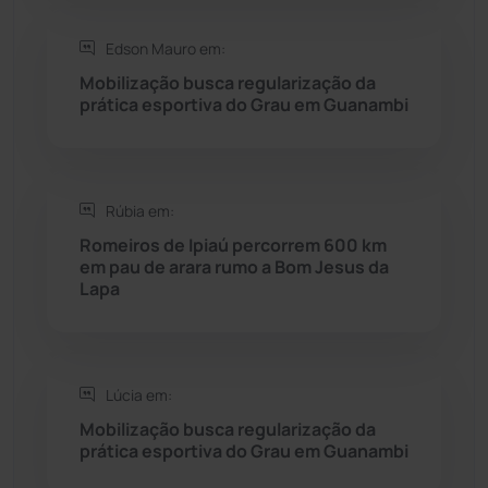
Edson Mauro em:
Saúde
(2427)
Mobilização busca regularização da
prática esportiva do Grau em Guanambi
Seabra
(50)
Sebastião Laranjeiras
(96)
Rúbia em:
Sítio do Mato
(42)
Romeiros de Ipiaú percorrem 600 km
em pau de arara rumo a Bom Jesus da
Lapa
Sudoeste Baiano
(1530)
Tanhaçu
(426)
Lúcia em:
Tanque Novo
(126)
Mobilização busca regularização da
prática esportiva do Grau em Guanambi
Tecnologia
(12)