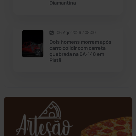
Diamantina
Mortugaba
(31)
Mundo
(437)
06 Ago 2026 / 08:00
Oliveira dos Brejinhos
(67)
Dois homens morrem após
carro colidir com carreta
Palmas de Monte Alto
(260)
quebrada na BA-148 em
Piatã
Paramirim
(342)
Pindaí
(103)
Piripá
(90)
Planalto
(59)