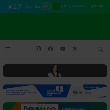
☀️
20°
Columbus
22°
96%
4km/h
32°/20°