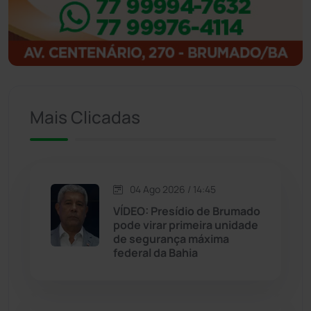
Igaporã
(217)
Ituaçu
(256)
Iuiu
(173)
Mais Clicadas
Jacaraci
(97)
Jequié
(311)
04 Ago 2026 / 14:45
VÍDEO: Presídio de Brumado
Jussiape
(97)
pode virar primeira unidade
de segurança máxima
Justiça
(1464)
federal da Bahia
Lagoa Real
(182)