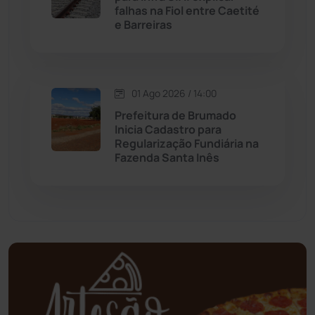
falhas na Fiol entre Caetité
Mundo
(436)
e Barreiras
Oliveira dos Brejinhos
(67)
Palmas de Monte Alto
(260)
01 Ago 2026 / 14:00
Prefeitura de Brumado
Paramirim
(342)
Inicia Cadastro para
Regularização Fundiária na
Fazenda Santa Inês
Pindaí
(103)
Piripá
(90)
Planalto
(59)
Poções
(182)