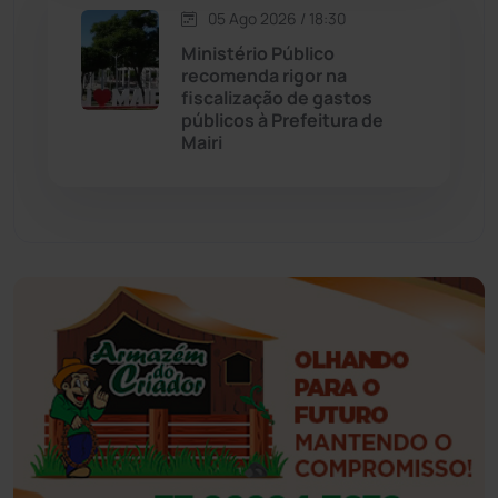
05 Ago 2026 / 18:30
Eventos
(24)
Ministério Público
recomenda rigor na
fiscalização de gastos
Feira da Mata
(23)
públicos à Prefeitura de
Mairi
Guajeru
(130)
Guanambi
(3492)
Ibiassucê
(167)
Ibicoara
(220)
Ibipitanga
(116)
Ibitiara
(31)