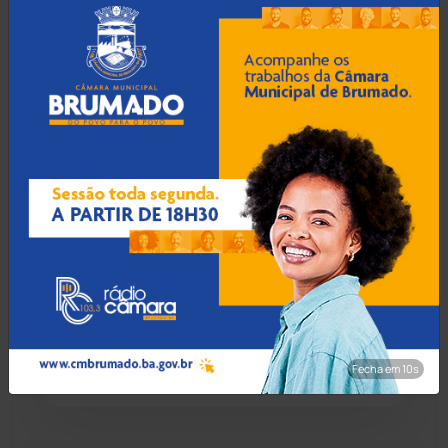
Condeúba
(133)
06 Ago 2026 / Há 1 hora
Contendas do Sincorá
(79)
TCM põe fim a
contratações sem seleção
Cordeiros
(49)
em Paramirim após 319
temporários irregulares
Dom Basílio
(391)
Economia
(1235)
06 Ago 2026 / Há 8 horas
Operação Muralhas do
Educação
(231)
Sertão cumpre mandados e
apreende munição e R$ 6
mil em Brumado
Fecha em 8s
Érico Cardoso
(82)
Esportes
(522)