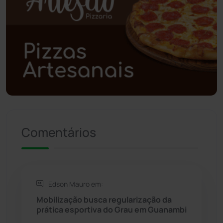
Polícia Civil
(56)
Polícia Militar
(27)
Política
(03)
Presidente Jânio Qu...
(125)
Riacho de Santana
(309)
Comentários
Rio de Contas
(410)
Rio do Antônio
(203)
Edson Mauro em:
Rio do Pires
(97)
Mobilização busca regularização da
prática esportiva do Grau em Guanambi
Saúde
(2427)