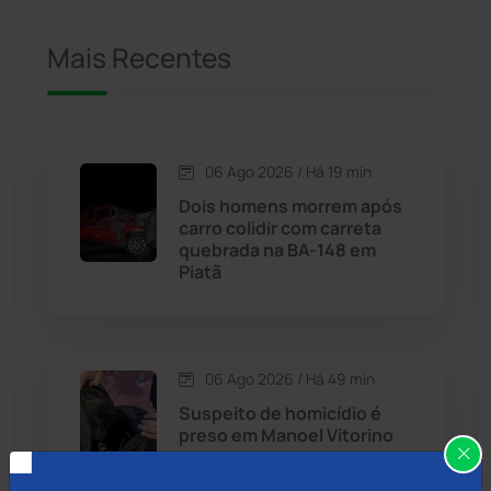
Caculé
(695)
Mais Recentes
Caetanos
(47)
Caetité
(1504)
06 Ago 2026 / Há 19 min
Candiba
(157)
Dois homens morrem após
carro colidir com carreta
Cândido Sales
(120)
quebrada na BA-148 em
Piatã
Caraíbas
(103)
Carinhanha
(299)
06 Ago 2026 / Há 49 min
Suspeito de homicídio é
Caturama
(65)
preso em Manoel Vitorino
com armas e
radiocomunicadores
Chapada Diamantina
(430)