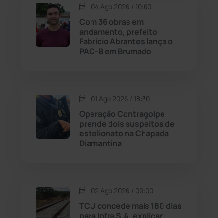
04 Ago 2026 / 10:00
Licínio de Almeida
(118)
Com 36 obras em
andamento, prefeito
Livramento de Nossa...
(1338)
Fabrício Abrantes lança o
PAC-B em Brumado
Macaúbas
(713)
Maetinga
(101)
01 Ago 2026 / 18:30
Operação Contragolpe
Malhada
(82)
prende dois suspeitos de
estelionato na Chapada
Diamantina
Malhada de Pedras
(507)
Matina
(71)
02 Ago 2026 / 09:00
Mortugaba
(31)
TCU concede mais 180 dias
para Infra S.A. explicar