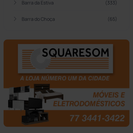
Barra da Estiva
(333)
Barra do Choça
(65)
Belo Campo
(57)
Bom Jesus da Lapa
(505)
Boquira
(152)
Botuporã
(72)
Brasil
(7679)
Brumado
(31951)