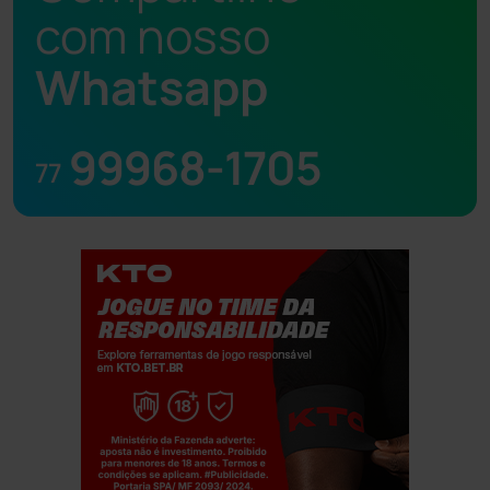
com nosso
Whatsapp
99968-1705
77