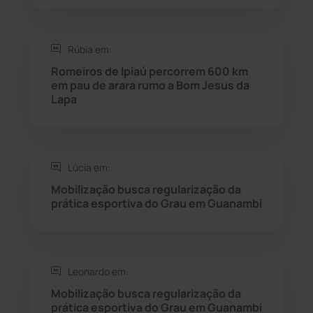
Seabra
(49)
Rúbia em:
Romeiros de Ipiaú percorrem 600 km
Sebastião Laranjeiras
(96)
em pau de arara rumo a Bom Jesus da
Lapa
Sítio do Mato
(42)
Sudoeste Baiano
(1530)
Lúcia em:
Mobilização busca regularização da
Tanhaçu
(425)
prática esportiva do Grau em Guanambi
Tanque Novo
(126)
Tecnologia
(12)
Leonardo em:
Mobilização busca regularização da
prática esportiva do Grau em Guanambi
Urandi
(155)