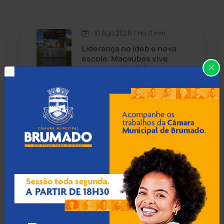
Caetité
(1505)
10 Ago 2026 / Há 11 min
Candiba
(157)
Liderança no Ideb e nova
escola: Macaúbas vive
Cândido Sales
(121)
momento histórico na
Educação
Caraíbas
(103)
Carinhanha
(300)
10 Ago 2026 / Há 41 min
Educação de Livramento
Caturama
(66)
cresce no Ideb 2025 e
Secretário projeta busca
pela excelência
Chapada Diamantina
(430)
Condeúba
(133)
10 Ago 2026 / Há 1 hora