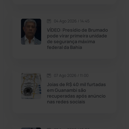
Macaúbas
(716)
04 Ago 2026 / 14:45
Maetinga
(101)
VÍDEO: Presídio de Brumado
pode virar primeira unidade
de segurança máxima
Malhada
(82)
federal da Bahia
Malhada de Pedras
(508)
Matina
(71)
07 Ago 2026 / 11:00
Joias de R$ 40 mil furtadas
em Guanambi são
Mortugaba
(31)
recuperadas após anúncio
nas redes sociais
Mundo
(438)
Oliveira dos Brejinhos
(67)