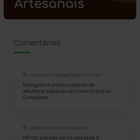
Política
(03)
Presidente Jânio Qu...
(125)
Comentários
Riacho de Santana
(309)
Rio de Contas
(411)
Francisco André de Oliveira Cruz em:
Rio do Antônio
(203)
Delegado é preso suspeito de
adulterar placa de carro em Vitória da
Rio do Pires
(98)
Conquista
Saúde
(2430)
Willian da Rocha Barreira em:
Seabra
(51)
MP faz plantão de fiscalização e