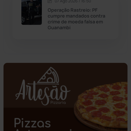
07 Ago 2026 / 16:50
Operação Rastreio: PF
Palmas de Monte Alto
(266)
cumpre mandados contra
crime de moeda falsa em
Paramirim
(342)
Guanambi
Pindaí
(103)
Piripá
(90)
Planalto
(59)
Poções
(182)
Polícia Civil
(61)
Polícia Militar
(28)