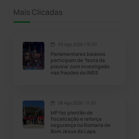
Mais Clicadas
Iuiu
(174)
Jacaraci
(97)
09 Ago 2026 / 10:30
Jequié
(314)
Parlamentares baianos
participam de 'festa da
piscina' com investigado
Jussiape
(98)
nas fraudes do INSS
Justiça
(1472)
Lagoa Real
(182)
08 Ago 2026 / 11:30
MP faz plantão de
Licínio de Almeida
(118)
fiscalização e reforça
segurança na Romaria de
Bom Jesus da Lapa
Livramento de Nossa...
(1340)