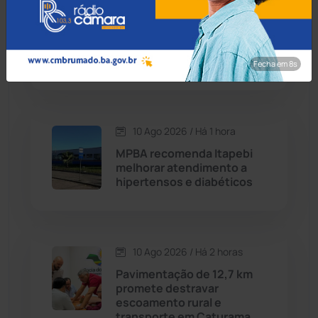
Contendas do Sincorá
(79)
Caetité: Paulão Locutor
está na semifinal do Grupo
Cordeiros
(49)
Vozes Brasil Rodeio rumo
às arenas de Barretos
Fecha em 7s
Dom Basílio
(391)
Economia
(1236)
10 Ago 2026 / Há 1 hora
MPBA recomenda Itapebi
Educação
(232)
melhorar atendimento a
hipertensos e diabéticos
Érico Cardoso
(82)
Esportes
(522)
10 Ago 2026 / Há 2 horas
Pavimentação de 12,7 km
Eventos
(24)
promete destravar
escoamento rural e
transporte em Caturama