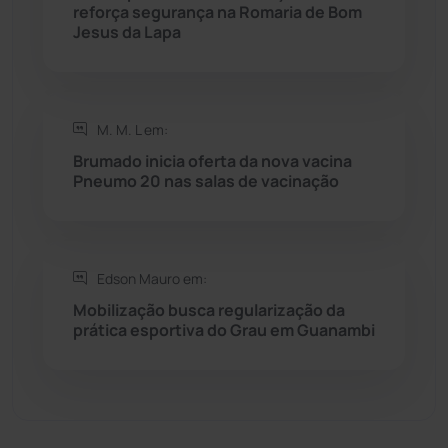
reforça segurança na Romaria de Bom
Sebastião Laranjeiras
(96)
Jesus da Lapa
Sítio do Mato
(42)
Sudoeste Baiano
(1531)
M. M. L em:
Brumado inicia oferta da nova vacina
Pneumo 20 nas salas de vacinação
Tanhaçu
(427)
Tanque Novo
(126)
Edson Mauro em:
Tecnologia
(12)
Mobilização busca regularização da
prática esportiva do Grau em Guanambi
Urandi
(158)
Vitória da Conquista
(2517)