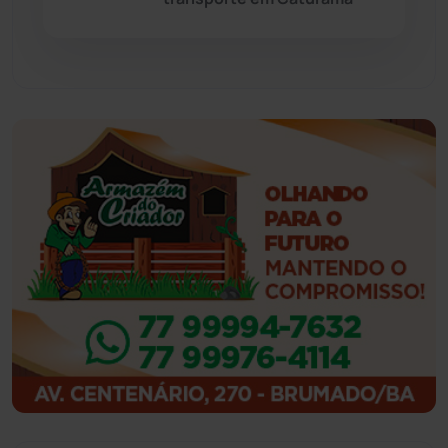
Feira da Mata
(23)
Guajeru
(130)
Guanambi
(3503)
Ibiassucê
(168)
Ibicoara
(221)
Ibipitanga
(116)
Ibitiara
(33)
Igaporã
(218)
Ituaçu
(256)