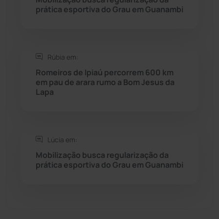
prática esportiva do Grau em Guanambi
Sebastião Laranjeiras
(96)
Sítio do Mato
(42)
Rúbia em:
Sudoeste Baiano
(1530)
Romeiros de Ipiaú percorrem 600 km
em pau de arara rumo a Bom Jesus da
Lapa
Tanhaçu
(426)
Tanque Novo
(126)
Lúcia em:
Tecnologia
(12)
Mobilização busca regularização da
prática esportiva do Grau em Guanambi
Urandi
(157)
Vitória da Conquista
(2516)