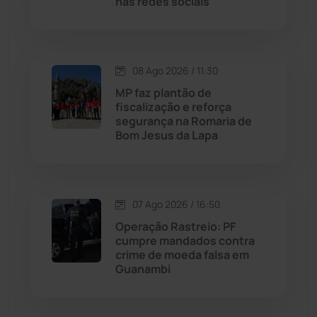
nas redes sociais
Macaúbas
(715)
08 Ago 2026 / 11:30
Maetinga
(101)
MP faz plantão de
fiscalização e reforça
Malhada
(82)
segurança na Romaria de
Bom Jesus da Lapa
Malhada de Pedras
(508)
Matina
(71)
07 Ago 2026 / 16:50
Operação Rastreio: PF
Mortugaba
(31)
cumpre mandados contra
crime de moeda falsa em
Guanambi
Mundo
(437)
Oliveira dos Brejinhos
(67)