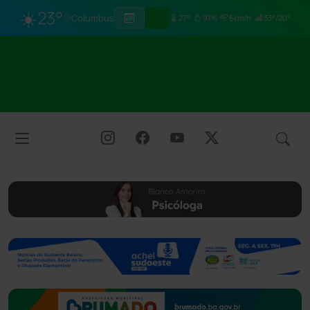
☀️
23°
Columbus
27°
91%
6km/h
33°/20°