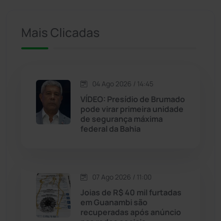
Ituaçu
(256)
Iuiu
(173)
Mais Clicadas
Jacaraci
(97)
Jequié
(314)
04 Ago 2026 / 14:45
VÍDEO: Presídio de Brumado
pode virar primeira unidade
Jussiape
(98)
de segurança máxima
federal da Bahia
Justiça
(1470)
Lagoa Real
(182)
07 Ago 2026 / 11:00
Licínio de Almeida
(118)
Joias de R$ 40 mil furtadas
em Guanambi são
recuperadas após anúncio
Livramento de Nossa...
(1338)