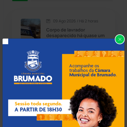
Caetité
(1504)
09 Ago 2026 / Há 2 horas
Candiba
(157)
Corpo de lavrador
desaparecido há quase um
Cândido Sales
(121)
mês é encontrado na zona
rural de Ibiassucê
Caraíbas
(103)
Carinhanha
(300)
08 Ago 2026 / 18:30
Botuporã alcança melhor
Caturama
(65)
desempenho no Ensino
Médio da Bahia no Ideb
2025
Chapada Diamantina
(430)
Condeúba
(133)