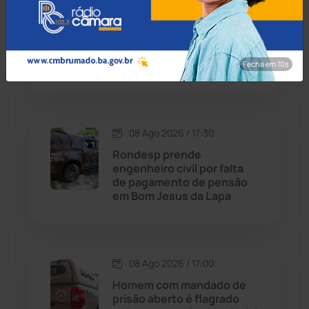
08 Ago 2026 / 18:00
Contendas do Sincorá
(79)
Menor de 13 anos é
apreendido pilotando
Cordeiros
(49)
motocicleta furtada em
Guanambi
Fecha em 8s
Dom Basílio
(391)
Economia
(1236)
08 Ago 2026 / 17:30
Rondesp prende
Educação
(232)
engenheiro civil por falta
de pagamento de pensão
em Bom Jesus da Lapa
Érico Cardoso
(82)
Esportes
(522)
08 Ago 2026 / 17:00
Eventos
(24)
Homem com mandado de
prisão aberto é flagrado