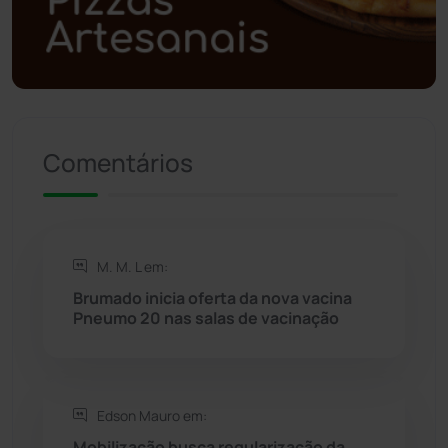
Política
(03)
Presidente Jânio Qu...
(125)
Riacho de Santana
(309)
Comentários
Rio de Contas
(411)
Rio do Antônio
(203)
M. M. L em:
Brumado inicia oferta da nova vacina
Rio do Pires
(98)
Pneumo 20 nas salas de vacinação
Saúde
(2429)
Edson Mauro em:
Seabra
(51)
Mobilização busca regularização da