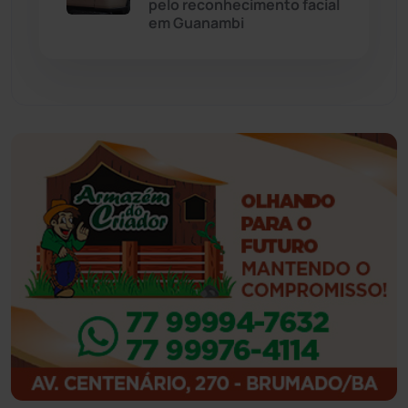
pelo reconhecimento facial
Feira da Mata
(23)
em Guanambi
Guajeru
(130)
Guanambi
(3501)
Ibiassucê
(168)
Ibicoara
(221)
Ibipitanga
(116)
Ibitiara
(32)
Igaporã
(218)