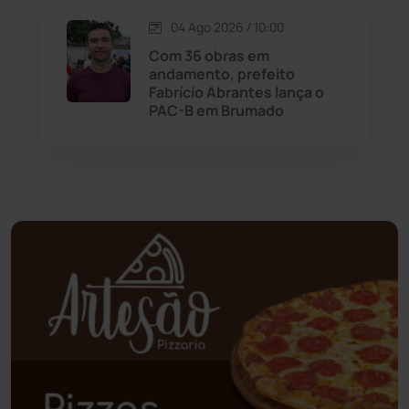
04 Ago 2026 / 10:00
Palmas de Monte Alto
(263)
Com 36 obras em
andamento, prefeito
Paramirim
(342)
Fabrício Abrantes lança o
PAC-B em Brumado
Pindaí
(103)
Piripá
(90)
Planalto
(59)
Poções
(182)
Polícia Civil
(59)
Polícia Militar
(27)