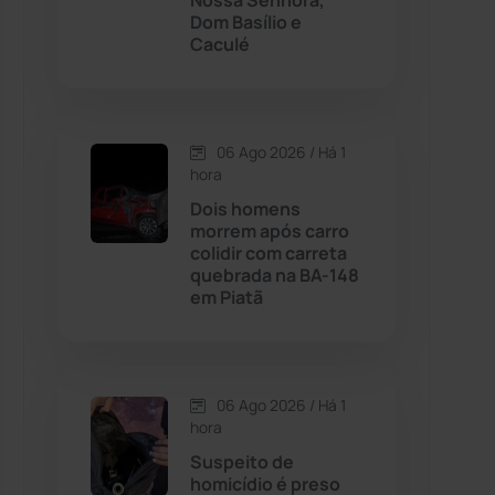
Nossa Senhora,
Dom Basílio e
Caculé
Contendas do Sincorá
(79)
Cordeiros
(49)
06 Ago 2026 / Há 1
hora
Dom Basílio
(391)
Dois homens
morrem após carro
Economia
(1235)
colidir com carreta
quebrada na BA-148
em Piatã
Educação
(232)
Érico Cardoso
(82)
06 Ago 2026 / Há 1
Esportes
(522)
hora
Suspeito de
Eventos
(24)
homicídio é preso