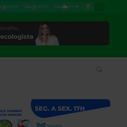
⛈
⛈
🌦
ã
32°/22°
Sáb
30°/20°
Dom
31°/19°