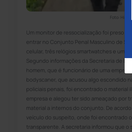
Foto: Hilda
Um monitor de ressocialização foi preso em 
entrar no Conjunto Penal Masculino de Sal
celular, três relógios smartwatches e um 
Segundo informações da Secretaria de Esta
homem, que é funcionário de uma empresa t
bodyscaner, que acusou algo escondido na 
policiais penais, foi encontrado o material 
empresa e alegou ter sido ameaçado por tra
material a internos do conjunto. De acord
veículo do suspeito, onde foi encontrado 
transparente. A secretaria informou que o 