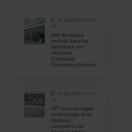
Caetanos
(47)
Caetité
(1504)
06 Ago 2026 / Há 20
min
Candiba
(157)
DPE-BA realiza
mutirão 'Meu Pai
Tem Nome' em
Cândido Sales
(120)
Vitória da
Conquista,
Guanambi e Poções
Caraíbas
(103)
Carinhanha
(299)
06 Ago 2026 / Há 50
Caturama
(65)
min
UPT anuncia vagas
em Brumado, Érico
Chapada Diamantina
(430)
Cardoso,
Livramento de
Condeúba
(133)