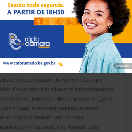
zio Santana/Seap
flagrante nesta quarta-feira (7), ao tentar
vador, no bairro da Mata Escura, com um
cabo carregador USB escondidos na bota.
do de Administração Penitenciária (Seap), o
Fecha em 9
erceirizada, foi detido quando passava pelo
bota do colaborador. Ao ser revistado por
ilícito. O suspeito trabalhava há três meses pela
ficantes do bairro da Ribeira, para entregar o
o com a Seap, foram realizadas buscas no
outro celular embalado em um saco
suspeito já vinha sendo monitorado pela