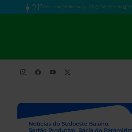
☀️
21°
Céu limpo
Columbus
25°
95%
1km/h
32