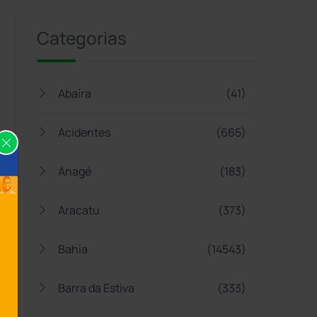
Categorias
Abaíra
(41)
Acidentes
(665)
Anagé
(183)
Aracatu
(373)
Bahia
(14543)
Barra da Estiva
(333)