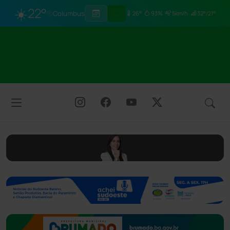
☀️
22°
Columbus
26°
93%
5km/h
32°/21°