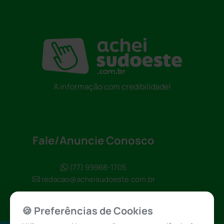
A informação com credibilidade!
Fale/Anuncie Conosco
(77) 99968-1705
redacao@acheisudoeste.com.br
🍪 Preferências de Cookies