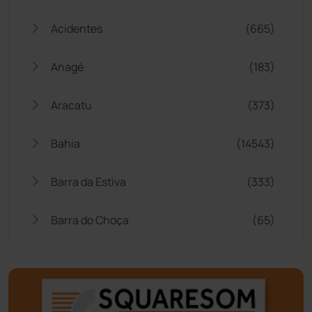
Acidentes
(665)
Anagé
(183)
Aracatu
(373)
Bahia
(14543)
Barra da Estiva
(333)
Barra do Choça
(65)
Belo Campo
(57)
Bom Jesus da Lapa
(505)