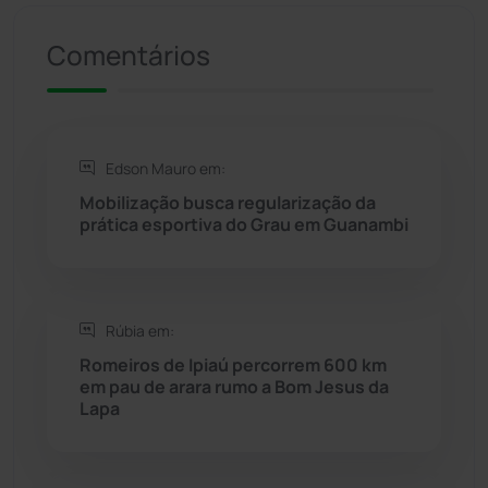
Riacho de Santana
(309)
Comentários
Rio de Contas
(410)
Rio do Antônio
(203)
Edson Mauro em:
Mobilização busca regularização da
Rio do Pires
(97)
prática esportiva do Grau em Guanambi
Saúde
(2427)
Rúbia em:
Seabra
(49)
Romeiros de Ipiaú percorrem 600 km
em pau de arara rumo a Bom Jesus da
Sebastião Laranjeiras
(96)
Lapa
Sítio do Mato
(42)