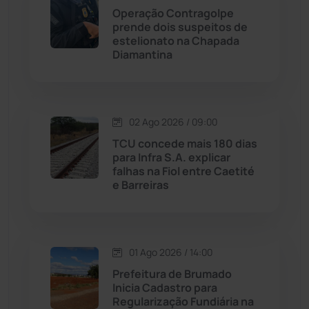
Operação Contragolpe
prende dois suspeitos de
Malhada
(82)
estelionato na Chapada
Diamantina
Malhada de Pedras
(507)
Matina
(71)
02 Ago 2026 / 09:00
TCU concede mais 180 dias
Mortugaba
(31)
para Infra S.A. explicar
falhas na Fiol entre Caetité
Mundo
(436)
e Barreiras
Oliveira dos Brejinhos
(67)
01 Ago 2026 / 14:00
Palmas de Monte Alto
(260)
Prefeitura de Brumado
Inicia Cadastro para
Paramirim
(341)
Regularização Fundiária na