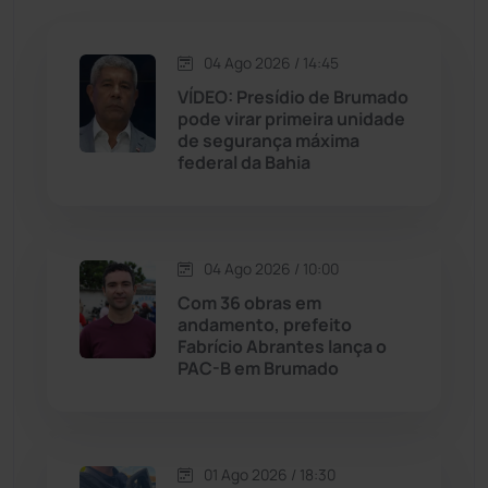
Jacaraci
(97)
Jequié
(311)
04 Ago 2026 / 14:45
VÍDEO: Presídio de Brumado
pode virar primeira unidade
Jussiape
(97)
de segurança máxima
federal da Bahia
Justiça
(1464)
Lagoa Real
(182)
04 Ago 2026 / 10:00
Licínio de Almeida
(118)
Com 36 obras em
andamento, prefeito
Fabrício Abrantes lança o
Livramento de Nossa...
(1338)
PAC-B em Brumado
Macaúbas
(713)
01 Ago 2026 / 18:30
Maetinga
(101)