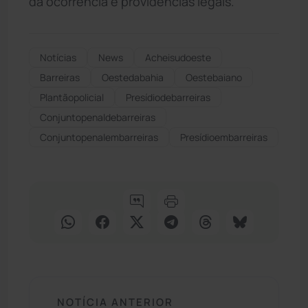
da ocorrência e providências legais.
Notícias
News
Acheisudoeste
Barreiras
Oestedabahia
Oestebaiano
Plantãopolicial
Presídiodebarreiras
Conjuntopenaldebarreiras
Conjuntopenalembarreiras
Presídioembarreiras
NOTÍCIA ANTERIOR