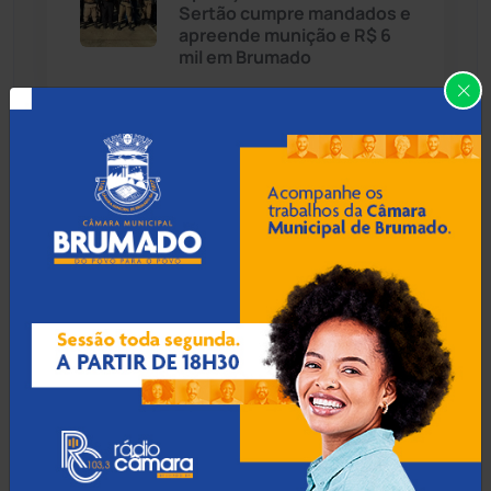
Sertão cumpre mandados e
Cândido Sales
(120)
apreende munição e R$ 6
mil em Brumado
Caraíbas
(103)
Carinhanha
(299)
05 Ago 2026 / 18:30
Ministério Público
Caturama
(65)
recomenda rigor na
fiscalização de gastos
públicos à Prefeitura de
Chapada Diamantina
(429)
Mairi
Condeúba
(133)
Contendas do Sincorá
(79)
05 Ago 2026 / 18:00
Operação Ultio apreende
Cordeiros
(49)
armas e prende homem em
investigação de homicídio