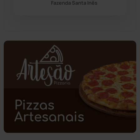
Fazenda Santa Inês
Pindaí
(103)
Piripá
(90)
Planalto
(59)
Poções
(182)
Polícia Civil
(55)
Polícia Militar
(27)
Política
(03)
Presidente Jânio Qu...
(125)