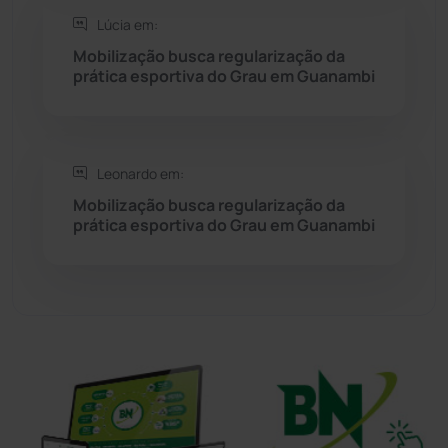
Sudoeste Baiano
(1530)
Lúcia em:
Mobilização busca regularização da
prática esportiva do Grau em Guanambi
Tanhaçu
(425)
Tanque Novo
(126)
Leonardo em:
Tecnologia
(12)
Mobilização busca regularização da
prática esportiva do Grau em Guanambi
Urandi
(155)
Vitória da Conquista
(2513)