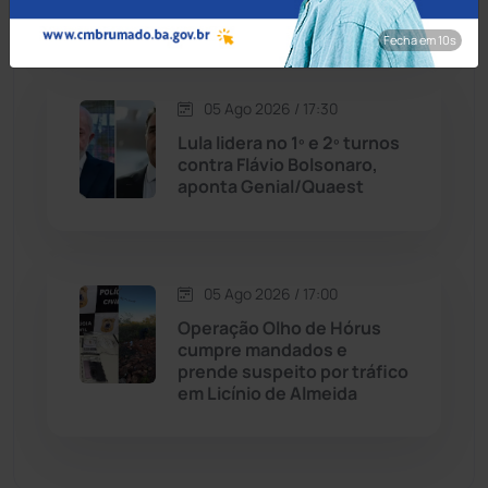
em Caraíbas
Dom Basílio
(391)
Fecha em 8s
Economia
(1235)
05 Ago 2026 / 17:30
Educação
(231)
Lula lidera no 1º e 2º turnos
contra Flávio Bolsonaro,
aponta Genial/Quaest
Érico Cardoso
(82)
Esportes
(522)
05 Ago 2026 / 17:00
Eventos
(24)
Operação Olho de Hórus
cumpre mandados e
prende suspeito por tráfico
Feira da Mata
(23)
em Licínio de Almeida
Guajeru
(130)