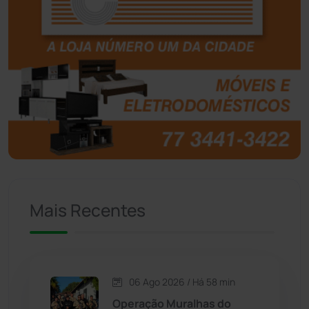
Boquira
(152)
Botuporã
(72)
Brasil
(7679)
Brumado
(31951)
Caculé
(695)
Mais Recentes
Caetanos
(47)
Caetité
(1504)
06 Ago 2026 / Há 58 min
Candiba
(157)
Operação Muralhas do