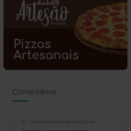
Poções
(182)
Polícia Civil
(61)
Polícia Militar
(28)
Política
(03)
Presidente Jânio Qu...
(125)
Riacho de Santana
(309)
Comentários
Rio de Contas
(411)
Rio do Antônio
(203)
Francisco André de Oliveira Cruz em:
Delegado é preso suspeito de