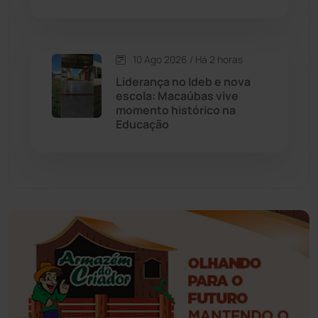
Esportes
(522)
10 Ago 2026 / Há 2 horas
Eventos
(24)
Liderança no Ideb e nova
escola: Macaúbas vive
momento histórico na
Feira da Mata
(23)
Educação
Guajeru
(130)
Guanambi
(3503)
Ibiassucê
(168)
Ibicoara
(221)
Ibipitanga
(116)