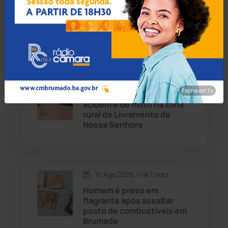
Caturama
(66)
irregularidades em 19 de 20
veículos escolares em
Prado
Chapada Diamantina
(430)
Condeúba
(133)
10 Ago 2026 / Há 1 hora
Contendas do Sincorá
(79)
Fecha em 6s
Homem morre após
acidente de moto na zona
Cordeiros
(49)
rural de Livramento de
Nossa Senhora
Dom Basílio
(391)
Economia
(1236)
10 Ago 2026 / Há 1 hora
Homem é preso em
Educação
(232)
flagrante após assaltar
posto de combustíveis em
Brumado
Érico Cardoso
(82)