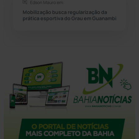
Tecnologia
(12)
Edson Mauro em:
Mobilização busca regularização da
prática esportiva do Grau em Guanambi
Urandi
(158)
Vitória da Conquista
(2518)