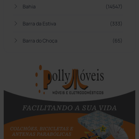
Bahia
(14547)
Barra da Estiva
(333)
Barra do Choça
(65)
Belo Campo
(57)
Bom Jesus da Lapa
(510)
Boquira
(152)
Botuporã
(73)
Brasil
(7681)