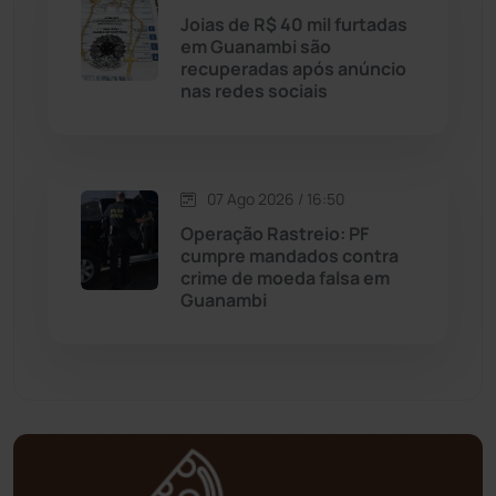
Joias de R$ 40 mil furtadas
Mortugaba
(31)
em Guanambi são
recuperadas após anúncio
nas redes sociais
Mundo
(438)
Oliveira dos Brejinhos
(67)
07 Ago 2026 / 16:50
Palmas de Monte Alto
(266)
Operação Rastreio: PF
cumpre mandados contra
Paramirim
(342)
crime de moeda falsa em
Guanambi
Pindaí
(103)
Piripá
(90)
Planalto
(59)