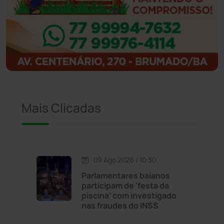
Ibitiara
(33)
Igaporã
(218)
Ituaçu
(256)
Iuiu
(174)
Mais Clicadas
Jacaraci
(97)
Jequié
(314)
09 Ago 2026 / 10:30
Parlamentares baianos
participam de 'festa da
Jussiape
(98)
piscina' com investigado
nas fraudes do INSS
Justiça
(1473)