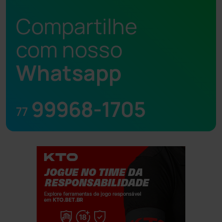
Compartilhe
com nosso
Whatsapp
99968-1705
77