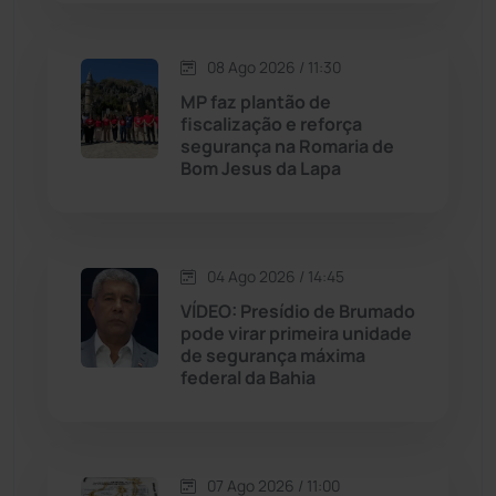
Lagoa Real
(182)
08 Ago 2026 / 11:30
Licínio de Almeida
(118)
MP faz plantão de
fiscalização e reforça
segurança na Romaria de
Livramento de Nossa...
(1341)
Bom Jesus da Lapa
Macaúbas
(716)
04 Ago 2026 / 14:45
Maetinga
(101)
VÍDEO: Presídio de Brumado
pode virar primeira unidade
Malhada
(82)
de segurança máxima
federal da Bahia
Malhada de Pedras
(508)
Matina
(71)
07 Ago 2026 / 11:00