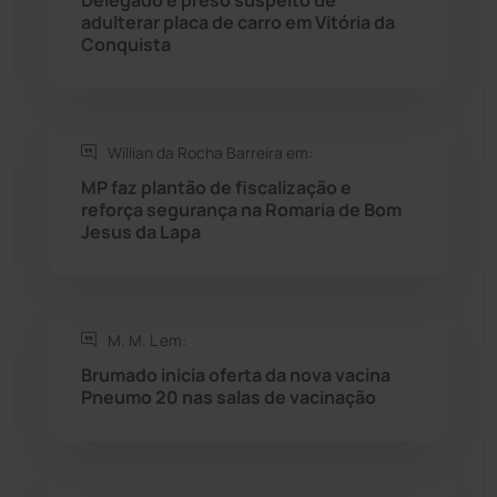
Rio do Pires
(98)
adulterar placa de carro em Vitória da
Conquista
Saúde
(2430)
Seabra
(51)
Willian da Rocha Barreira em:
MP faz plantão de fiscalização e
Sebastião Laranjeiras
(96)
reforça segurança na Romaria de Bom
Jesus da Lapa
Sítio do Mato
(42)
Sudoeste Baiano
(1531)
M. M. L em:
Brumado inicia oferta da nova vacina
Tanhaçu
(427)
Pneumo 20 nas salas de vacinação
Tanque Novo
(126)