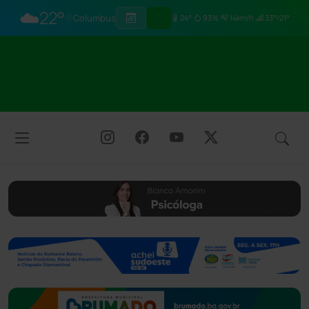
☁️
22°
Columbus
24°
93%
14km/h
33°/21°