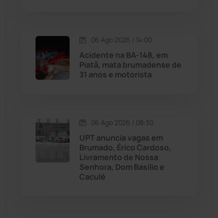
Matina
(71)
06 Ago 2026 / 14:00
Mortugaba
(31)
Acidente na BA-148, em
Piatã, mata brumadense de
31 anos e motorista
Mundo
(437)
Oliveira dos Brejinhos
(67)
06 Ago 2026 / 08:30
Palmas de Monte Alto
(261)
UPT anuncia vagas em
Brumado, Érico Cardoso,
Paramirim
(342)
Livramento de Nossa
Senhora, Dom Basílio e
Caculé
Pindaí
(103)
Piripá
(90)