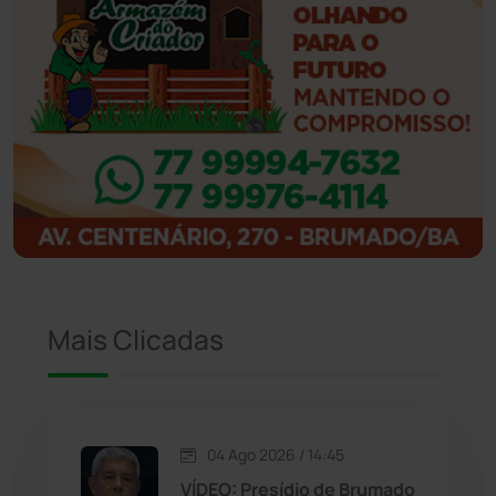
Ibicoara
(221)
Ibipitanga
(116)
Ibitiara
(32)
Igaporã
(218)
Ituaçu
(256)
Iuiu
(173)
Mais Clicadas
Jacaraci
(97)
Jequié
(314)
04 Ago 2026 / 14:45
VÍDEO: Presídio de Brumado
Jussiape
(97)