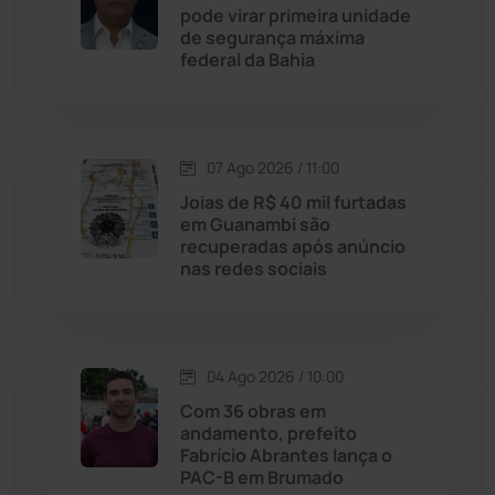
pode virar primeira unidade
de segurança máxima
Justiça
(1470)
federal da Bahia
Lagoa Real
(182)
07 Ago 2026 / 11:00
Licínio de Almeida
(118)
Joias de R$ 40 mil furtadas
em Guanambi são
Livramento de Nossa...
(1338)
recuperadas após anúncio
nas redes sociais
Macaúbas
(714)
Maetinga
(101)
04 Ago 2026 / 10:00
Com 36 obras em
Malhada
(82)
andamento, prefeito
Fabrício Abrantes lança o
PAC-B em Brumado
Malhada de Pedras
(508)