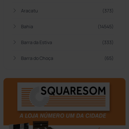
Aracatu
(373)
Bahia
(14545)
Barra da Estiva
(333)
Barra do Choça
(65)
Belo Campo
(57)
Bom Jesus da Lapa
(507)
Boquira
(152)
Botuporã
(72)