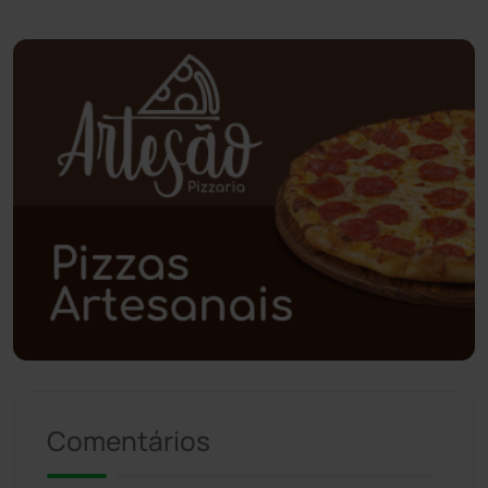
Planalto
(59)
Poções
(182)
Polícia Civil
(58)
Polícia Militar
(27)
Política
(03)
Presidente Jânio Qu...
(125)
Riacho de Santana
(309)
Comentários
Rio de Contas
(410)