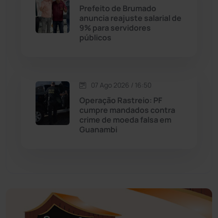
Educação
(232)
Prefeito de Brumado
anuncia reajuste salarial de
9% para servidores
Érico Cardoso
(82)
públicos
Esportes
(522)
07 Ago 2026 / 16:50
Eventos
(24)
Operação Rastreio: PF
cumpre mandados contra
Feira da Mata
(23)
crime de moeda falsa em
Guanambi
Guajeru
(130)
Guanambi
(3498)
Ibiassucê
(167)