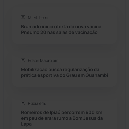
Rio do Antônio
(203)
M. M. L em:
Rio do Pires
(98)
Brumado inicia oferta da nova vacina
Pneumo 20 nas salas de vacinação
Saúde
(2427)
Seabra
(50)
Edson Mauro em:
Mobilização busca regularização da
Sebastião Laranjeiras
(96)
prática esportiva do Grau em Guanambi
Sítio do Mato
(42)
Sudoeste Baiano
(1530)
Rúbia em:
Romeiros de Ipiaú percorrem 600 km
em pau de arara rumo a Bom Jesus da
Tanhaçu
(426)
Lapa