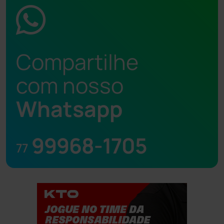
Compartilhe
com nosso
Whatsapp
99968-1705
77