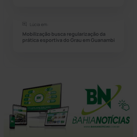
Tanque Novo
(126)
Tecnologia
(12)
Lúcia em:
Mobilização busca regularização da
Urandi
(157)
prática esportiva do Grau em Guanambi
Vitória da Conquista
(2514)