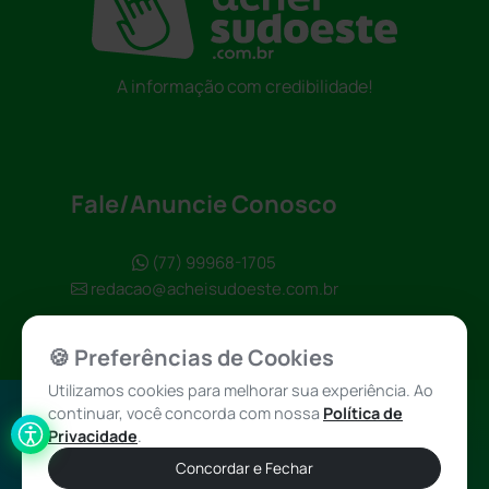
A informação com credibilidade!
Fale/Anuncie Conosco
(77) 99968-1705
redacao@acheisudoeste.com.br
🍪 Preferências de Cookies
Utilizamos cookies para melhorar sua experiência. Ao
continuar, você concorda com nossa
Política de
Política de
Achei Sudoeste
Privacidade
.
Privacidade
© 2026 - Todos
Concordar e Fechar
os direitos