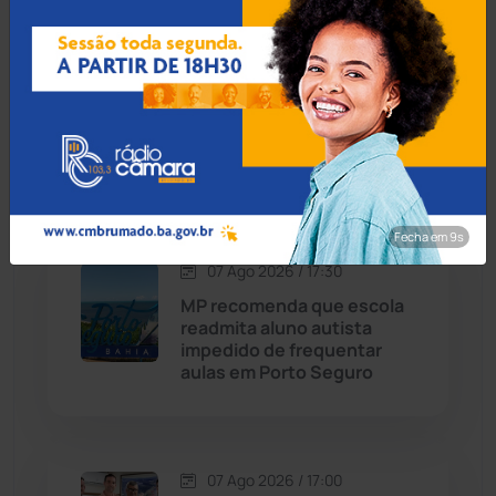
Carinhanha
(300)
07 Ago 2026 / 18:00
Caturama
(65)
Guanambi: 17º BPM
apreende quase R$ 3 mil
suspeito escondido em
Chapada Diamantina
(430)
short de motociclista
Condeúba
(133)
Fecha em 9s
Contendas do Sincorá
(79)
07 Ago 2026 / 17:30
MP recomenda que escola
Cordeiros
(49)
readmita aluno autista
impedido de frequentar
aulas em Porto Seguro
Dom Basílio
(391)
Economia
(1235)
07 Ago 2026 / 17:00