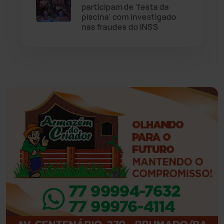
Eventos
(24)
participam de 'festa da
piscina' com investigado
nas fraudes do INSS
Feira da Mata
(23)
Guajeru
(130)
Guanambi
(3502)
Ibiassucê
(168)
Ibicoara
(221)
Ibipitanga
(116)
Ibitiara
(33)
Igaporã
(218)