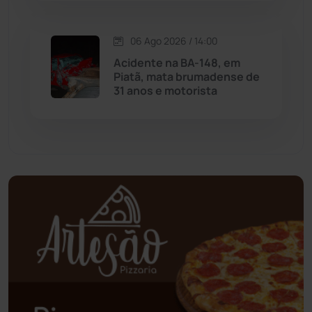
Oliveira dos Brejinhos
(67)
06 Ago 2026 / 14:00
Palmas de Monte Alto
(264)
Acidente na BA-148, em
Piatã, mata brumadense de
31 anos e motorista
Paramirim
(342)
Pindaí
(103)
Piripá
(90)
Planalto
(59)
Poções
(182)
Polícia Civil
(59)