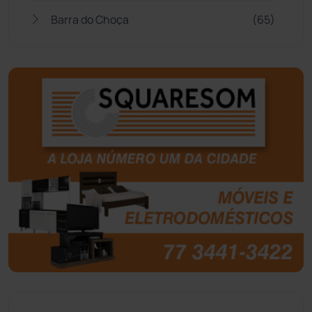
Barra do Choça
(65)
Belo Campo
(57)
Bom Jesus da Lapa
(510)
Boquira
(152)
Botuporã
(73)
Brasil
(7681)
Brumado
(31964)
Caculé
(697)