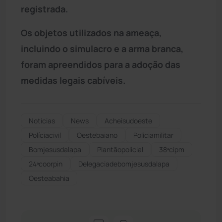
registrada.
Os objetos utilizados na ameaça,
incluindo o simulacro e a arma branca,
foram apreendidos para a adoção das
medidas legais cabíveis.
Notícias
News
Acheisudoeste
Políciacivil
Oestebaiano
Políciamilitar
Bomjesusdalapa
Plantãopolicial
38ªcipm
24ªcoorpin
Delegaciadebomjesusdalapa
Oesteabahia