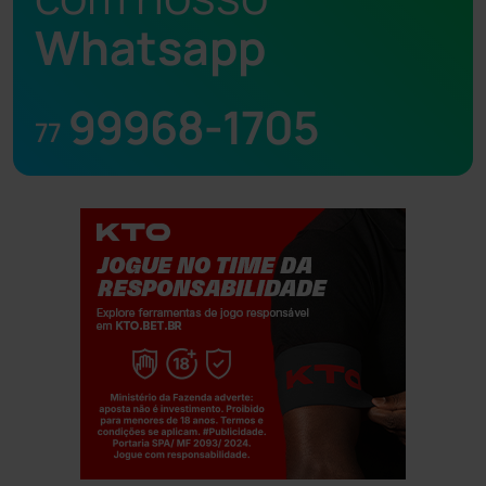
Whatsapp
99968-1705
77