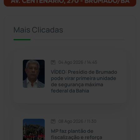
Ituaçu
(256)
Mais Clicadas
Iuiu
(173)
Jacaraci
(97)
04 Ago 2026 / 14:45
Jequié
(314)
VÍDEO: Presídio de Brumado
pode virar primeira unidade
de segurança máxima
Jussiape
(98)
federal da Bahia
Justiça
(1471)
Lagoa Real
(182)
08 Ago 2026 / 11:30
MP faz plantão de
Licínio de Almeida
(118)
fiscalização e reforça