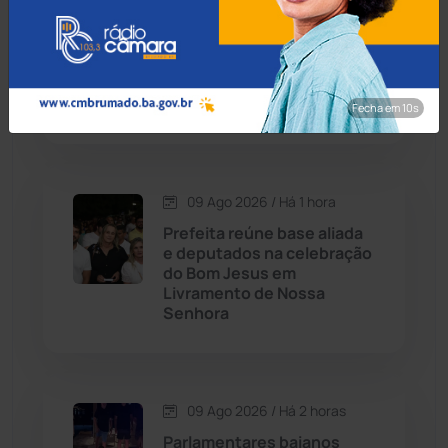
Condeúba
(133)
09 Ago 2026 / Há 1 hora
Quatro pessoas morrem
Contendas do Sincorá
(79)
em queda de helicóptero
no Rio de Janeiro
Fecha em 8s
Cordeiros
(49)
Dom Basílio
(391)
09 Ago 2026 / Há 1 hora
Economia
(1236)
Prefeita reúne base aliada
e deputados na celebração
do Bom Jesus em
Educação
(232)
Livramento de Nossa
Senhora
Érico Cardoso
(82)
Esportes
(522)
09 Ago 2026 / Há 2 horas
Parlamentares baianos