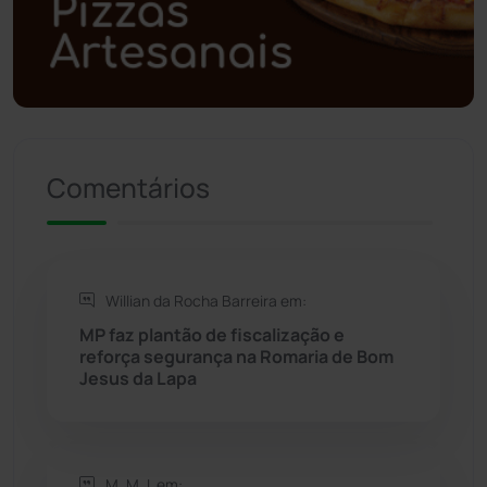
Polícia Militar
(27)
Política
(03)
Presidente Jânio Qu...
(125)
Comentários
Riacho de Santana
(309)
Rio de Contas
(411)
Willian da Rocha Barreira em:
Rio do Antônio
(203)
MP faz plantão de fiscalização e
reforça segurança na Romaria de Bom
Jesus da Lapa
Rio do Pires
(98)
Saúde
(2429)
M. M. L em: