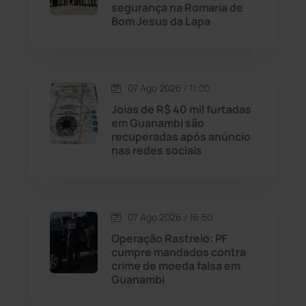
segurança na Romaria de
Bom Jesus da Lapa
Livramento de Nossa...
(1339)
Macaúbas
(715)
07 Ago 2026 / 11:00
Maetinga
(101)
Joias de R$ 40 mil furtadas
em Guanambi são
recuperadas após anúncio
Malhada
(82)
nas redes sociais
Malhada de Pedras
(508)
Matina
(71)
07 Ago 2026 / 16:50
Operação Rastreio: PF
cumpre mandados contra
Mortugaba
(31)
crime de moeda falsa em
Guanambi
Mundo
(438)