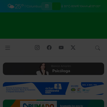
🌤️
25°
Columbus
30°
85%
10km/h
33°/20°