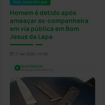
Bom Jesus da Lapa
Homem é detido após
ameaçar ex-companheira
em via pública em Bom
Jesus da Lapa
17 Jan 2026 / 14:00
Ouvir Notícia
Narração automática (IA)