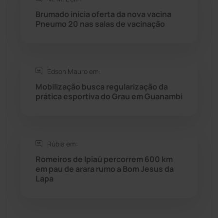
Seabra
(51)
Brumado inicia oferta da nova vacina
Pneumo 20 nas salas de vacinação
Sebastião Laranjeiras
(96)
Sítio do Mato
(42)
Edson Mauro em:
Mobilização busca regularização da
Sudoeste Baiano
(1530)
prática esportiva do Grau em Guanambi
Tanhaçu
(427)
Tanque Novo
(126)
Rúbia em:
Romeiros de Ipiaú percorrem 600 km
em pau de arara rumo a Bom Jesus da
Tecnologia
(12)
Lapa
Urandi
(157)