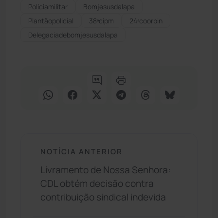
Políciamilitar
Bomjesusdalapa
Plantãopolicial
38ªcipm
24ªcoorpin
Delegaciadebomjesusdalapa
NOTÍCIA ANTERIOR
Livramento de Nossa Senhora:
CDL obtém decisão contra
contribuição sindical indevida