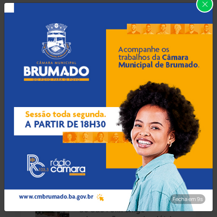
Carinhanha
(299)
06 Ago 2026 / Há 54 min
TCM-BA identifica acúmulo
Caturama
(65)
irregular de cargos na
Prefeitura de Igaporã
Chapada Diamantina
(430)
Condeúba
(133)
06 Ago 2026 / Há 1 hora
Sebara: Transporte
Contendas do Sincorá
(79)
irregular de aves leva à
prisão de procurado pela
Cordeiros
(49)
Justiça na BR-242
Dom Basílio
(391)
06 Ago 2026 / Há 1 hora
Economia
(1235)
Avanço nas obras da Ponte
Fecha em 8s
do São Félix exige
Educação
(232)