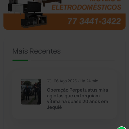
Brasil
(7679)
Brumado
(31952)
Caculé
(695)
Mais Recentes
Caetanos
(47)
Caetité
(1504)
06 Ago 2026 / Há 24 min
Candiba
(157)
Operação Perpetuatus mira
agiotas que extorquiam
Cândido Sales
(120)
vítima há quase 20 anos em
Jequié
Caraíbas
(103)