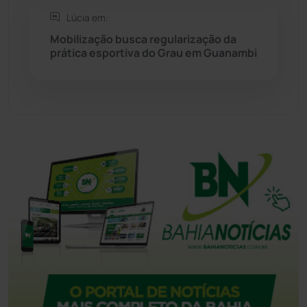
Tanque Novo
(126)
Lúcia em:
Mobilização busca regularização da
Tecnologia
(12)
prática esportiva do Grau em Guanambi
Urandi
(156)
Vitória da Conquista
(2513)