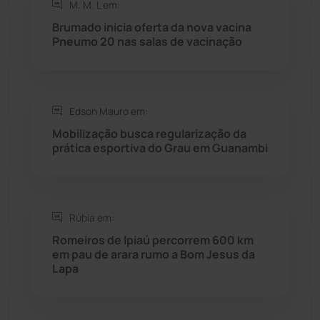
M. M. L em:
Rio do Antônio
(203)
Brumado inicia oferta da nova vacina
Pneumo 20 nas salas de vacinação
Rio do Pires
(97)
Saúde
(2427)
Edson Mauro em:
Seabra
(50)
Mobilização busca regularização da
prática esportiva do Grau em Guanambi
Sebastião Laranjeiras
(96)
Sítio do Mato
(42)
Rúbia em:
Romeiros de Ipiaú percorrem 600 km
Sudoeste Baiano
(1530)
em pau de arara rumo a Bom Jesus da
Lapa
Tanhaçu
(425)