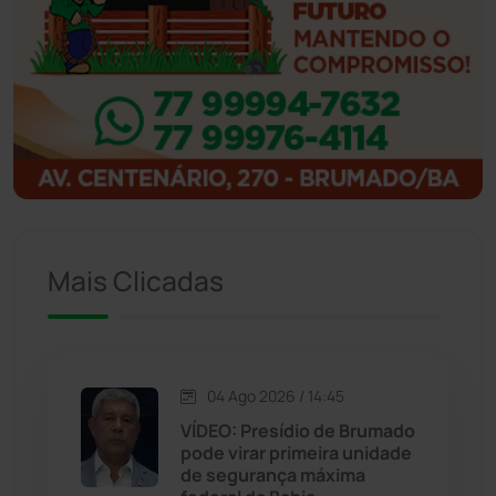
Ibipitanga
(116)
Ibitiara
(32)
Igaporã
(218)
Ituaçu
(256)
Mais Clicadas
Iuiu
(173)
Jacaraci
(97)
04 Ago 2026 / 14:45
Jequié
(312)
VÍDEO: Presídio de Brumado
pode virar primeira unidade
de segurança máxima
Jussiape
(97)