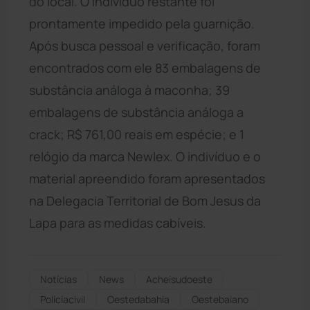
do local. O indivíduo restante foi
prontamente impedido pela guarnição.
Após busca pessoal e verificação, foram
encontrados com ele 83 embalagens de
substância análoga à maconha; 39
embalagens de substância análoga a
crack; R$ 761,00 reais em espécie; e 1
relógio da marca Newlex. O indivíduo e o
material apreendido foram apresentados
na Delegacia Territorial de Bom Jesus da
Lapa para as medidas cabíveis.
Notícias
News
Acheisudoeste
Políciacivil
Oestedabahia
Oestebaiano