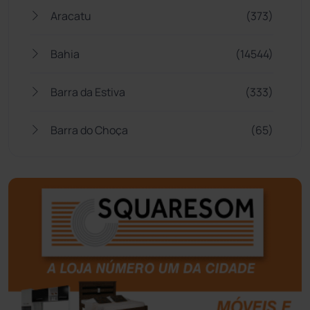
Aracatu
(373)
Bahia
(14544)
Barra da Estiva
(333)
Barra do Choça
(65)
Belo Campo
(57)
Bom Jesus da Lapa
(505)
Boquira
(152)
Botuporã
(72)