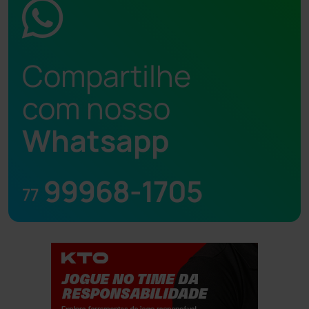
Compartilhe
com nosso
Whatsapp
99968-1705
77