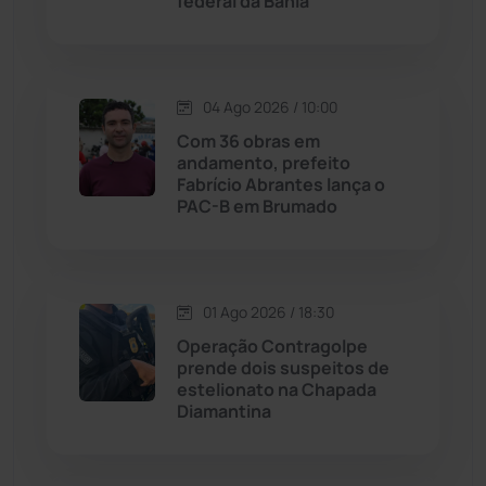
federal da Bahia
Justiça
(1466)
Lagoa Real
(182)
04 Ago 2026 / 10:00
Com 36 obras em
Licínio de Almeida
(118)
andamento, prefeito
Fabrício Abrantes lança o
PAC-B em Brumado
Livramento de Nossa...
(1338)
Macaúbas
(713)
01 Ago 2026 / 18:30
Maetinga
(101)
Operação Contragolpe
prende dois suspeitos de
estelionato na Chapada
Malhada
(82)
Diamantina
Malhada de Pedras
(507)