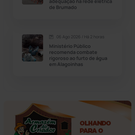
adequação na rede elétrica
de Brumado
Érico Cardoso
(82)
Esportes
(522)
06 Ago 2026 / Há 2 horas
Ministério Público
Eventos
(24)
recomenda combate
rigoroso ao furto de água
em Alagoinhas
Feira da Mata
(23)
Guajeru
(130)
Guanambi
(3492)
Ibiassucê
(167)
Ibicoara
(220)