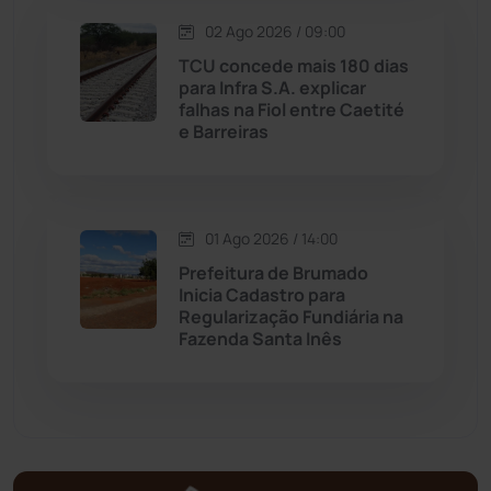
Matina
(71)
02 Ago 2026 / 09:00
TCU concede mais 180 dias
para Infra S.A. explicar
Mortugaba
(31)
falhas na Fiol entre Caetité
e Barreiras
Mundo
(436)
Oliveira dos Brejinhos
(67)
01 Ago 2026 / 14:00
Prefeitura de Brumado
Palmas de Monte Alto
(260)
Inicia Cadastro para
Regularização Fundiária na
Paramirim
(342)
Fazenda Santa Inês
Pindaí
(103)
Piripá
(90)