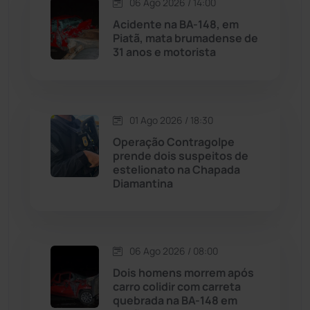
06 Ago 2026 / 14:00
Maetinga
(101)
Acidente na BA-148, em
Piatã, mata brumadense de
Malhada
(82)
31 anos e motorista
Malhada de Pedras
(507)
Matina
(71)
01 Ago 2026 / 18:30
Operação Contragolpe
prende dois suspeitos de
Mortugaba
(31)
estelionato na Chapada
Diamantina
Mundo
(436)
Oliveira dos Brejinhos
(67)
06 Ago 2026 / 08:00
Palmas de Monte Alto
(260)
Dois homens morrem após
carro colidir com carreta
quebrada na BA-148 em