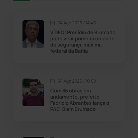
Jacaraci
(97)
Jequié
(314)
04 Ago 2026 / 14:45
VÍDEO: Presídio de Brumado
pode virar primeira unidade
Jussiape
(97)
de segurança máxima
federal da Bahia
Justiça
(1467)
Lagoa Real
(182)
04 Ago 2026 / 10:00
Licínio de Almeida
(118)
Com 36 obras em
andamento, prefeito
Fabrício Abrantes lança o
Livramento de Nossa...
(1338)
PAC-B em Brumado
Macaúbas
(714)