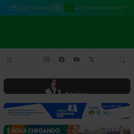
⛅
24°
Columbus
27°
85%
4km/h
29°/23°