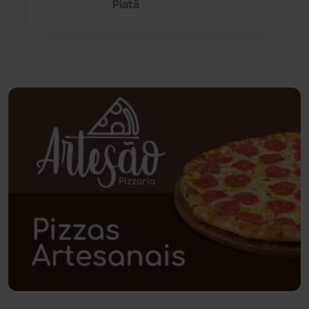
Paramirim
(342)
Piatã
Pindaí
(103)
Piripá
(90)
Planalto
(59)
Poções
(182)
Polícia Civil
(58)
Polícia Militar
(27)
Política
(03)
Presidente Jânio Qu...
(125)