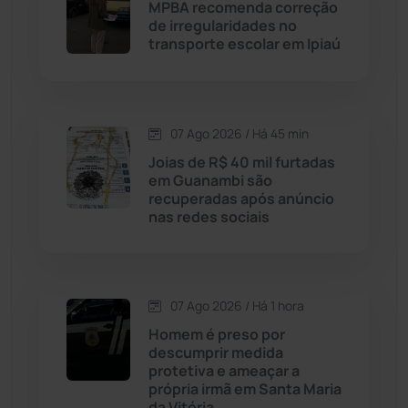
MPBA recomenda correção
de irregularidades no
Cândido Sales
(121)
transporte escolar em Ipiaú
Caraíbas
(103)
07 Ago 2026 / Há 45 min
Carinhanha
(299)
Joias de R$ 40 mil furtadas
em Guanambi são
Caturama
(65)
recuperadas após anúncio
nas redes sociais
Chapada Diamantina
(430)
Condeúba
(133)
07 Ago 2026 / Há 1 hora
Homem é preso por
Contendas do Sincorá
(79)
descumprir medida
protetiva e ameaçar a
Cordeiros
(49)
própria irmã em Santa Maria
da Vitória