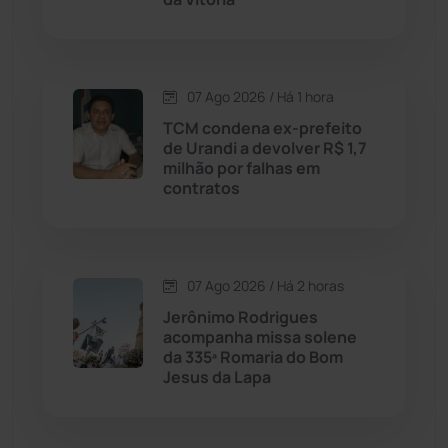
Dom Basílio
(391)
Economia
(1235)
07 Ago 2026 / Há 1 hora
TCM condena ex-prefeito
Educação
(232)
de Urandi a devolver R$ 1,7
milhão por falhas em
contratos
Érico Cardoso
(82)
Esportes
(522)
07 Ago 2026 / Há 2 horas
Eventos
(24)
Jerônimo Rodrigues
acompanha missa solene
da 335ª Romaria do Bom
Feira da Mata
(23)
Jesus da Lapa
Guajeru
(130)