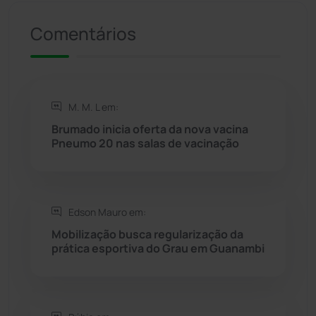
Comentários
Riacho de Santana
(309)
Rio de Contas
(410)
M. M. L em:
Rio do Antônio
(203)
Brumado inicia oferta da nova vacina
Pneumo 20 nas salas de vacinação
Rio do Pires
(98)
Saúde
(2427)
Edson Mauro em:
Seabra
(50)
Mobilização busca regularização da
prática esportiva do Grau em Guanambi
Sebastião Laranjeiras
(96)
Sítio do Mato
(42)