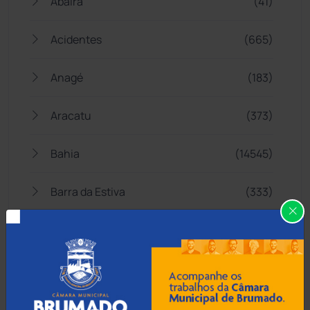
Abaíra
(41)
Acidentes
(665)
Anagé
(183)
Aracatu
(373)
Bahia
(14545)
Barra da Estiva
(333)
Barra do Choça
(65)
Belo Campo
(57)
Bom Jesus da Lapa
(506)