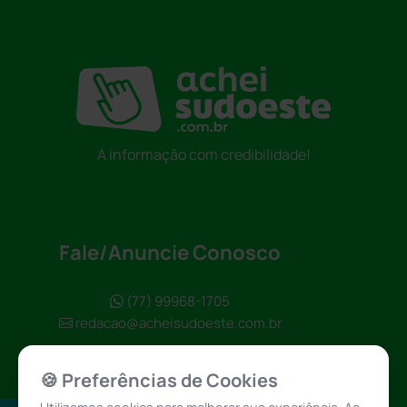
A informação com credibilidade!
Fale/Anuncie Conosco
(77) 99968-1705
redacao@acheisudoeste.com.br
🍪 Preferências de Cookies