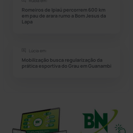
Rúbia em:
Romeiros de Ipiaú percorrem 600 km
Sudoeste Baiano
(1530)
em pau de arara rumo a Bom Jesus da
Lapa
Tanhaçu
(426)
Tanque Novo
(126)
Lúcia em:
Mobilização busca regularização da
Tecnologia
(12)
prática esportiva do Grau em Guanambi
Urandi
(157)
Vitória da Conquista
(2514)