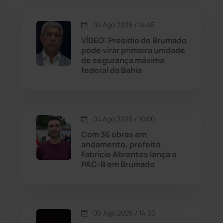
Jequié
(314)
04 Ago 2026 / 14:45
VÍDEO: Presídio de Brumado
pode virar primeira unidade
Jussiape
(97)
de segurança máxima
federal da Bahia
Justiça
(1469)
Lagoa Real
(182)
04 Ago 2026 / 10:00
Licínio de Almeida
(118)
Com 36 obras em
andamento, prefeito
Fabrício Abrantes lança o
Livramento de Nossa...
(1338)
PAC-B em Brumado
Macaúbas
(714)
06 Ago 2026 / 14:00
Maetinga
(101)