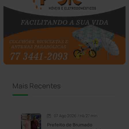
Boquira
(152)
Botuporã
(72)
Brasil
(7680)
Brumado
(31958)
Caculé
(696)
Mais Recentes
Caetanos
(47)
Caetité
(1504)
07 Ago 2026 / Há 27 min
Candiba
(157)
Prefeito de Brumado