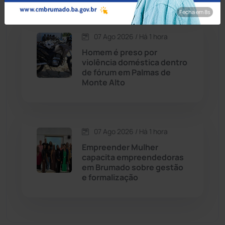
Dom Basílio
(391)
Fecha em 7s
Economia
(1235)
07 Ago 2026 / Há 1 hora
Homem é preso por
Educação
(232)
violência doméstica dentro
de fórum em Palmas de
Monte Alto
Érico Cardoso
(82)
Esportes
(522)
07 Ago 2026 / Há 1 hora
Eventos
(24)
Empreender Mulher
capacita empreendedoras
em Brumado sobre gestão
Feira da Mata
(23)
e formalização
Guajeru
(130)