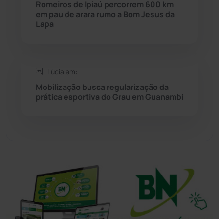
Romeiros de Ipiaú percorrem 600 km
Sudoeste Baiano
(1530)
em pau de arara rumo a Bom Jesus da
Lapa
Tanhaçu
(426)
Tanque Novo
(126)
Lúcia em:
Mobilização busca regularização da
Tecnologia
(12)
prática esportiva do Grau em Guanambi
Urandi
(157)
Vitória da Conquista
(2514)