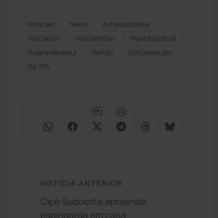
Notícias
News
Acheisudoeste
Políciacivil
Políciamilitar
Plantãopolicial
Riograndedosul
Sertão
Getúliovargas
Rs-135
NOTÍCIA ANTERIOR
Cipe Sudoeste apreende
espingarda em casa