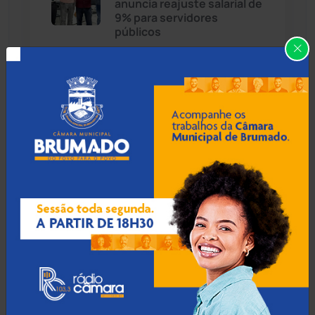
anuncia reajuste salarial de
Cândido Sales
(121)
9% para servidores
públicos
Caraíbas
(103)
Carinhanha
(300)
07 Ago 2026 / Há 37 min
Operação Rastreio: PF
Caturama
(65)
cumpre mandados contra
crime de moeda falsa em
Guanambi
Chapada Diamantina
(430)
Condeúba
(133)
07 Ago 2026 / Há 57 min
Contendas do Sincorá
(79)
TCM rejeita contas de
2023 do ex-prefeito de
Cordeiros
(49)
Encruzilhada e aplica multa
de R$ 3 mil