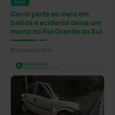
Brasil
Carro parte ao meio em
batida e acidente deixa um
morto no Rio Grande do Sul
04 Fev 2023 / 16:25
Ouvir Notícia
Narração automática (IA)