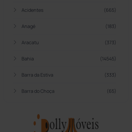
Acidentes
(665)
Anagé
(183)
Aracatu
(373)
Bahia
(14545)
Barra da Estiva
(333)
Barra do Choça
(65)
Belo Campo
(57)
Bom Jesus da Lapa
(507)