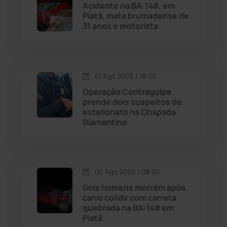
Acidente na BA-148, em
Piatã, mata brumadense de
Malhada
(82)
31 anos e motorista
Malhada de Pedras
(508)
Matina
(71)
01 Ago 2026 / 18:30
Operação Contragolpe
prende dois suspeitos de
Mortugaba
(31)
estelionato na Chapada
Diamantina
Mundo
(437)
Oliveira dos Brejinhos
(67)
06 Ago 2026 / 08:00
Dois homens morrem após
Palmas de Monte Alto
(261)
carro colidir com carreta
quebrada na BA-148 em
Paramirim
(342)
Piatã