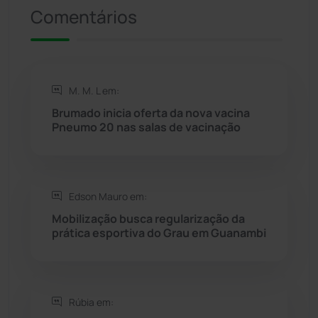
Comentários
Riacho de Santana
(309)
Rio de Contas
(410)
M. M. L em:
Rio do Antônio
(203)
Brumado inicia oferta da nova vacina
Pneumo 20 nas salas de vacinação
Rio do Pires
(98)
Saúde
(2427)
Edson Mauro em:
Seabra
(50)
Mobilização busca regularização da
prática esportiva do Grau em Guanambi
Sebastião Laranjeiras
(96)
Sítio do Mato
(42)
Rúbia em: