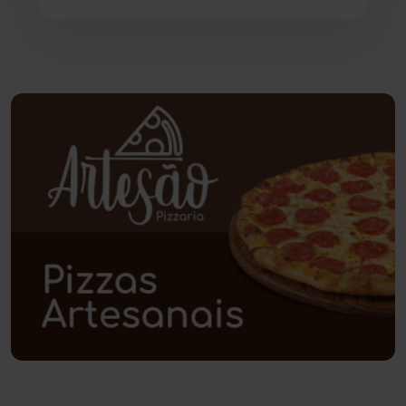
Pindaí
(103)
Piripá
(90)
Planalto
(59)
Poções
(182)
Polícia Civil
(58)
Polícia Militar
(27)
Política
(03)
Presidente Jânio Qu...
(125)