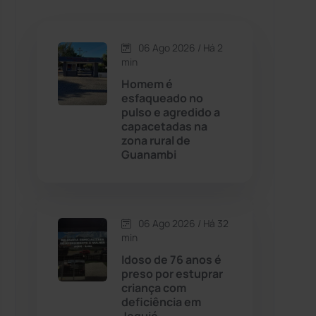
Caetanos
(47)
Caetité
(1504)
06 Ago 2026 / Há 2
min
Candiba
(157)
Homem é
esfaqueado no
pulso e agredido a
Cândido Sales
(120)
capacetadas na
zona rural de
Guanambi
Caraíbas
(103)
Carinhanha
(299)
06 Ago 2026 / Há 32
Caturama
(65)
min
Idoso de 76 anos é
preso por estuprar
Chapada Diamantina
(430)
criança com
deficiência em
Condeúba
(133)