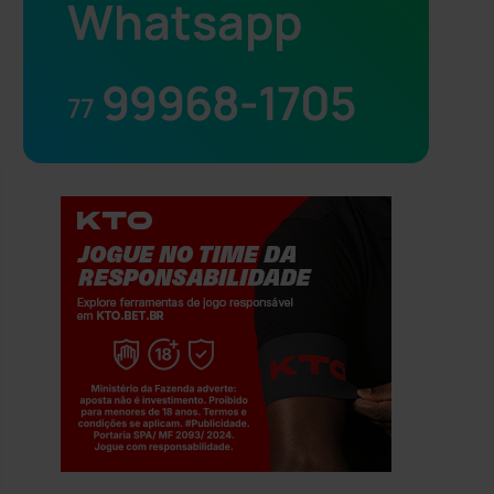
Whatsapp
99968-1705
77
Jogue com responsabilidade. 18+