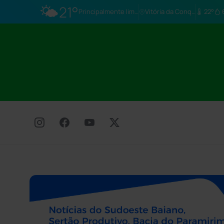
🌤️
21°
Principalmente limpo
Vitória da Conq…
22°