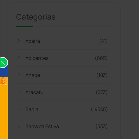
Categorias
Abaíra
(41)
Acidentes
(665)
Anagé
(183)
Aracatu
(373)
Bahia
(14545)
Barra da Estiva
(333)