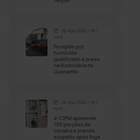
Jequié
Contendas do Sincorá
(79)
06 Ago 2026 / Há 1
Cordeiros
(49)
hora
Foragido por
Dom Basílio
(391)
homicídio
qualificado é preso
na Rodoviária de
Economia
(1235)
Guanambi
Educação
(232)
Érico Cardoso
(82)
06 Ago 2026 / Há 1
hora
4ª CIPM apreende
Esportes
(522)
190 porções de
cocaína e prende
Eventos
(24)
suspeito após fuga