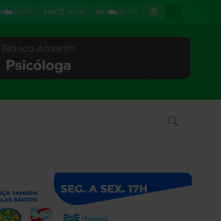
☁️
⛅
☁️
ã
26°/15°
Sáb
28°/16°
Dom
28°/17°