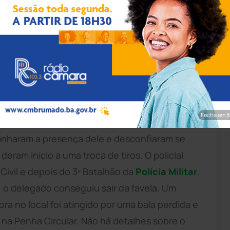
odução/TV Globo
eforço de colegas depois de entrar por
er identificado como policial. De acordo com o
, na tarde da terça-feira (28), mas não ficou
r. O delegado trabalha na 25ª Delegacia
Fecha em 7
 Morar Carioca, no Jacarezinho, na Zona
ranharam a presença dele e desconfiaram se
 deram início a uma troca de tiros. O policial
 Civil e depois do 3º Batalhão da
Polícia Militar
.
, o delegado conseguiu sair da favela. Um
a no local foi atingido por uma bala perdida e
, na Penha Circular. Não há detalhes sobre o