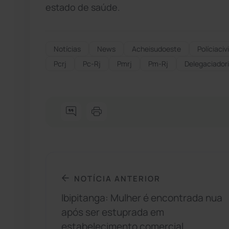
estado de saúde.
Notícias
News
Acheisudoeste
Políciacivi
Pcrj
Pc-Rj
Pmrj
Pm-Rj
Delegaciador
NOTÍCIA ANTERIOR
Ibipitanga: Mulher é encontrada nua
após ser estuprada em
estabelecimento comercial