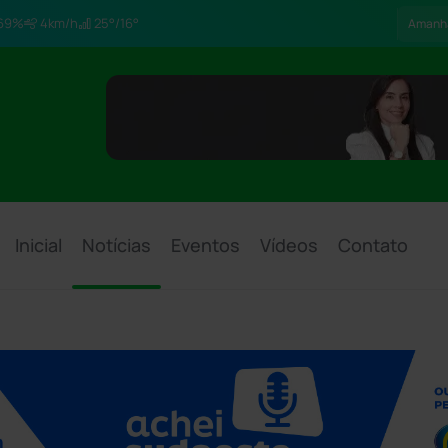
69%
4km/h
25°/16°
Amanh
Inicial
Notícias
Eventos
Vídeos
Contato