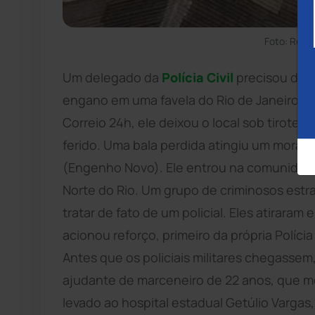
Foto: Repr
Um delegado da
Polícia Civil
precisou de r
engano em uma favela do Rio de Janeiro e s
Correio 24h, ele deixou o local sob tiroteio
ferido. Uma bala perdida atingiu um morado
(Engenho Novo). Ele entrou na comunidade
Norte do Rio. Um grupo de criminosos est
tratar de fato de um policial. Eles atiraram e
acionou reforço, primeiro da própria Polícia
Antes que os policiais militares chegassem
ajudante de marceneiro de 22 anos, que mor
levado ao hospital estadual Getúlio Vargas