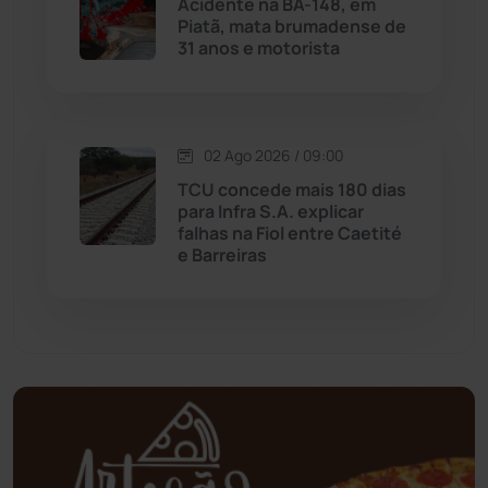
Acidente na BA-148, em
Piatã, mata brumadense de
31 anos e motorista
Mortugaba
(31)
Mundo
(436)
02 Ago 2026 / 09:00
Oliveira dos Brejinhos
(67)
TCU concede mais 180 dias
para Infra S.A. explicar
Palmas de Monte Alto
(260)
falhas na Fiol entre Caetité
e Barreiras
Paramirim
(342)
Pindaí
(103)
Piripá
(90)
Planalto
(59)