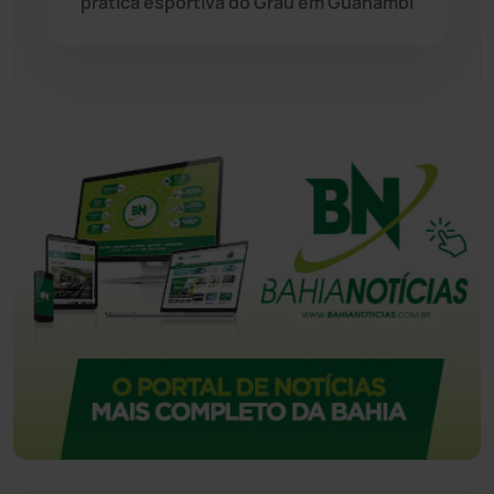
prática esportiva do Grau em Guanambi
Tecnologia
(12)
Urandi
(156)
Vitória da Conquista
(2513)