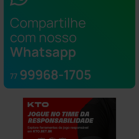
Compartilhe
com nosso
Whatsapp
99968-1705
77