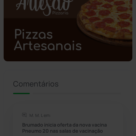
Poções
(182)
Polícia Civil
(57)
Polícia Militar
(27)
Política
(03)
Presidente Jânio Qu...
(125)
Comentários
Riacho de Santana
(309)
Rio de Contas
(410)
M. M. L em:
Brumado inicia oferta da nova vacina
Rio do Antônio
(203)
Pneumo 20 nas salas de vacinação