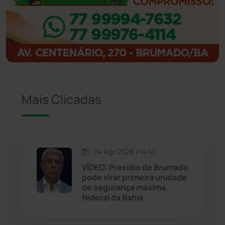
Ibipitanga
(116)
Ibitiara
(32)
Igaporã
(218)
Ituaçu
(256)
Mais Clicadas
Iuiu
(173)
Jacaraci
(97)
04 Ago 2026 / 14:45
VÍDEO: Presídio de Brumado
Jequié
(313)
pode virar primeira unidade
de segurança máxima
federal da Bahia
Jussiape
(97)