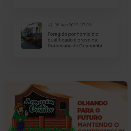
Érico Cardoso
(82)
Esportes
(522)
06 Ago 2026 / 17:00
Foragido por homicídio
Eventos
(24)
qualificado é preso na
Rodoviária de Guanambi
Feira da Mata
(23)
Guajeru
(130)
Guanambi
(3494)
Ibiassucê
(167)
Ibicoara
(220)