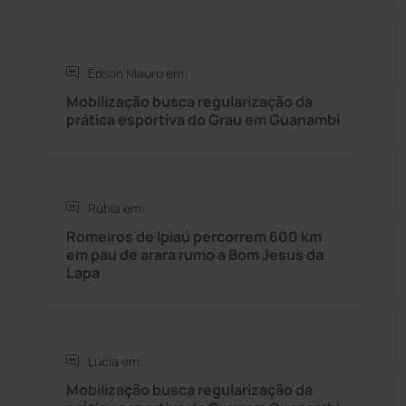
Rio do Pires
(98)
Edson Mauro em:
Saúde
(2427)
Mobilização busca regularização da
prática esportiva do Grau em Guanambi
Seabra
(50)
Sebastião Laranjeiras
(96)
Rúbia em:
Sítio do Mato
(42)
Romeiros de Ipiaú percorrem 600 km
em pau de arara rumo a Bom Jesus da
Lapa
Sudoeste Baiano
(1530)
Tanhaçu
(426)
Lúcia em:
Tanque Novo
(126)
Mobilização busca regularização da