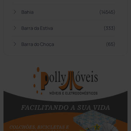
Bahia
(14545)
Barra da Estiva
(333)
Barra do Choça
(65)
Belo Campo
(57)
Bom Jesus da Lapa
(505)
Boquira
(152)
Botuporã
(72)
Brasil
(7679)