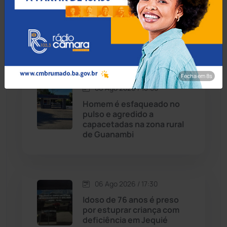
Homem procurado por
Caturama
(65)
tráfico em São Paulo é
preso ao tentar fugir de
ônibus em Cândido Sales
Chapada Diamantina
(430)
Condeúba
(133)
Fecha em 7s
06 Ago 2026 / 18:00
Contendas do Sincorá
(79)
Homem é esfaqueado no
pulso e agredido a
Cordeiros
(49)
capacetadas na zona rural
de Guanambi
Dom Basílio
(391)
Economia
(1235)
06 Ago 2026 / 17:30
Idoso de 76 anos é preso
Educação
(232)
por estuprar criança com
deficiência em Jequié