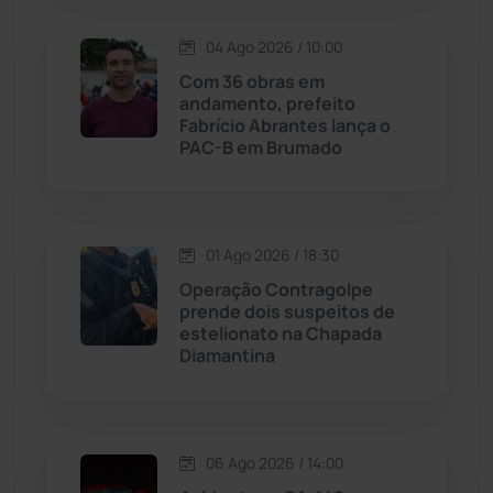
Justiça
(1466)
04 Ago 2026 / 10:00
Lagoa Real
(182)
Com 36 obras em
andamento, prefeito
Licínio de Almeida
(118)
Fabrício Abrantes lança o
PAC-B em Brumado
Livramento de Nossa...
(1338)
Macaúbas
(713)
01 Ago 2026 / 18:30
Operação Contragolpe
Maetinga
(101)
prende dois suspeitos de
estelionato na Chapada
Diamantina
Malhada
(82)
Malhada de Pedras
(507)
06 Ago 2026 / 14:00
Matina
(71)