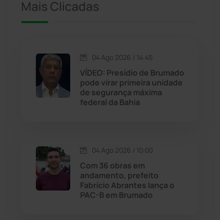
Mais Clicadas
Iuiu
(173)
Jacaraci
(97)
04 Ago 2026 / 14:45
VÍDEO: Presídio de Brumado
Jequié
(313)
pode virar primeira unidade
de segurança máxima
federal da Bahia
Jussiape
(97)
Justiça
(1466)
04 Ago 2026 / 10:00
Lagoa Real
(182)
Com 36 obras em
andamento, prefeito
Licínio de Almeida
(118)
Fabrício Abrantes lança o
PAC-B em Brumado
Livramento de Nossa...
(1338)