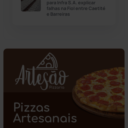
para Infra S.A. explicar
Palmas de Monte Alto
(260)
falhas na Fiol entre Caetité
e Barreiras
Paramirim
(342)
Pindaí
(103)
Piripá
(90)
Planalto
(59)
Poções
(182)
Polícia Civil
(57)
Polícia Militar
(27)