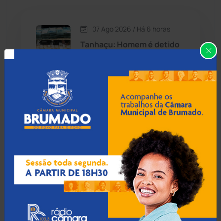
Caetité
(1504)
07 Ago 2026 / Há 6 horas
Candiba
(157)
Tanhaçu: Homem é detido
na BA-026 transportando
Cândido Sales
(121)
R$ 1,3 milhão em mala para
Alagoas
Caraíbas
(103)
Carinhanha
(299)
06 Ago 2026 / 18:30
Homem procurado por
Caturama
(65)
tráfico em São Paulo é
preso ao tentar fugir de
ônibus em Cândido Sales
Chapada Diamantina
(430)
Condeúba
(133)
06 Ago 2026 / 18:00