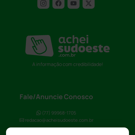
A informação com credibilidade!
Fale/Anuncie Conosco
(77) 99968-1705
redacao@acheisudoeste.com.br