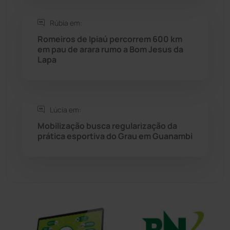
Sebastião Laranjeiras
(96)
Rúbia em:
Sítio do Mato
(42)
Romeiros de Ipiaú percorrem 600 km
em pau de arara rumo a Bom Jesus da
Lapa
Sudoeste Baiano
(1530)
Tanhaçu
(426)
Lúcia em:
Tanque Novo
(126)
Mobilização busca regularização da
prática esportiva do Grau em Guanambi
Tecnologia
(12)
Urandi
(156)
Vitória da Conquista
(2513)