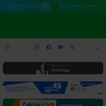
⛅
23°
Columbus
27°
94%
4km/h
31°/23°