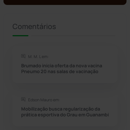
Política
(03)
Presidente Jânio Qu...
(125)
Comentários
Riacho de Santana
(309)
Rio de Contas
(410)
M. M. L em:
Brumado inicia oferta da nova vacina
Rio do Antônio
(203)
Pneumo 20 nas salas de vacinação
Rio do Pires
(98)
Edson Mauro em:
Saúde
(2427)
Mobilização busca regularização da
prática esportiva do Grau em Guanambi
Seabra
(50)