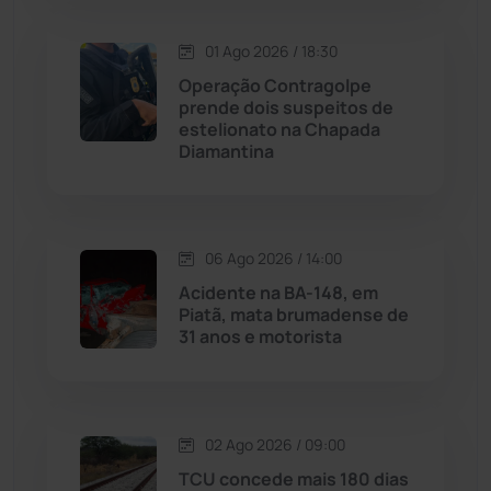
Macaúbas
(713)
01 Ago 2026 / 18:30
Operação Contragolpe
Maetinga
(101)
prende dois suspeitos de
estelionato na Chapada
Diamantina
Malhada
(82)
Malhada de Pedras
(507)
06 Ago 2026 / 14:00
Matina
(71)
Acidente na BA-148, em
Piatã, mata brumadense de
31 anos e motorista
Mortugaba
(31)
Mundo
(436)
02 Ago 2026 / 09:00
Oliveira dos Brejinhos
(67)
TCU concede mais 180 dias