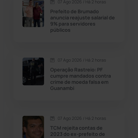
07 Ago 2026 / Há 2 horas
Contendas do Sincorá
(79)
Prefeito de Brumado
anuncia reajuste salarial de
Cordeiros
(49)
9% para servidores
públicos
Dom Basílio
(391)
Economia
(1235)
07 Ago 2026 / Há 2 horas
Operação Rastreio: PF
Educação
(232)
cumpre mandados contra
crime de moeda falsa em
Guanambi
Érico Cardoso
(82)
Esportes
(522)
07 Ago 2026 / Há 2 horas
Eventos
(24)
TCM rejeita contas de
2023 do ex-prefeito de