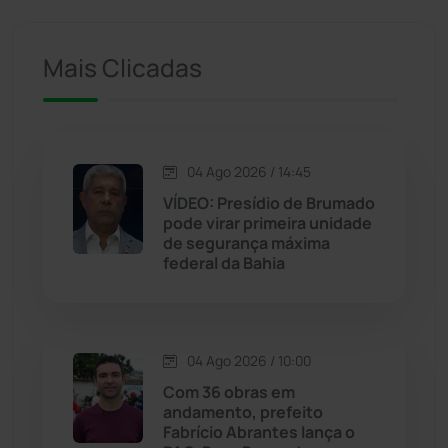
Ituaçu
(256)
Iuiu
(173)
Mais Clicadas
Jacaraci
(97)
Jequié
(314)
04 Ago 2026 / 14:45
VÍDEO: Presídio de Brumado
pode virar primeira unidade
Jussiape
(97)
de segurança máxima
federal da Bahia
Justiça
(1470)
Lagoa Real
(182)
04 Ago 2026 / 10:00
Licínio de Almeida
(118)
Com 36 obras em
andamento, prefeito
Fabrício Abrantes lança o
Livramento de Nossa...
(1338)