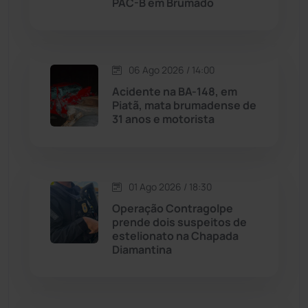
PAC-B em Brumado
Macaúbas
(714)
06 Ago 2026 / 14:00
Maetinga
(101)
Acidente na BA-148, em
Piatã, mata brumadense de
Malhada
(82)
31 anos e motorista
Malhada de Pedras
(508)
Matina
(71)
01 Ago 2026 / 18:30
Operação Contragolpe
prende dois suspeitos de
Mortugaba
(31)
estelionato na Chapada
Diamantina
Mundo
(437)
Oliveira dos Brejinhos
(67)