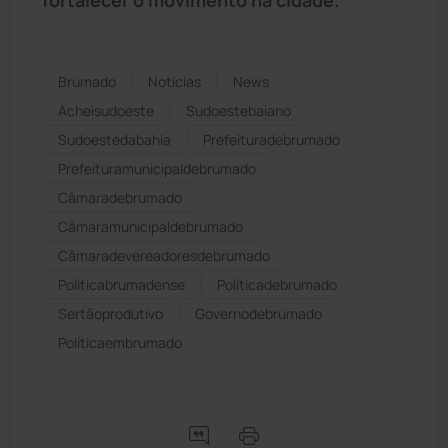
Brumado
Notícias
News
Acheisudoeste
Sudoestebaiano
Sudoestedabahia
Prefeituradebrumado
Prefeituramunicipaldebrumado
Câmaradebrumado
Câmaramunicipaldebrumado
Câmaradevereadoresdebrumado
Políticabrumadense
Políticadebrumado
Sertãoprodutivo
Governodebrumado
Políticaembrumado