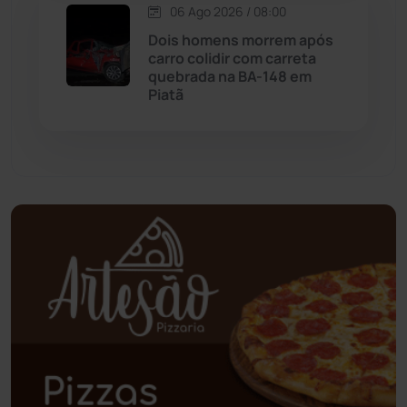
06 Ago 2026 / 08:00
Dois homens morrem após
Palmas de Monte Alto
(261)
carro colidir com carreta
quebrada na BA-148 em
Paramirim
(342)
Piatã
Pindaí
(103)
Piripá
(90)
Planalto
(59)
Poções
(182)
Polícia Civil
(58)
Polícia Militar
(27)