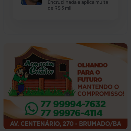
Encruzilhada e aplica multa
Feira da Mata
(23)
de R$ 3 mil
Guajeru
(130)
Guanambi
(3498)
Ibiassucê
(167)
Ibicoara
(221)
Ibipitanga
(116)
Ibitiara
(32)
Igaporã
(218)