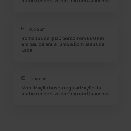
prática esportiva do Grau em Guanambi
Sebastião Laranjeiras
(96)
Sítio do Mato
(42)
Rúbia em:
Romeiros de Ipiaú percorrem 600 km
Sudoeste Baiano
(1530)
em pau de arara rumo a Bom Jesus da
Lapa
Tanhaçu
(426)
Tanque Novo
(126)
Lúcia em:
Mobilização busca regularização da
Tecnologia
(12)
prática esportiva do Grau em Guanambi
Urandi
(157)
Vitória da Conquista
(2514)