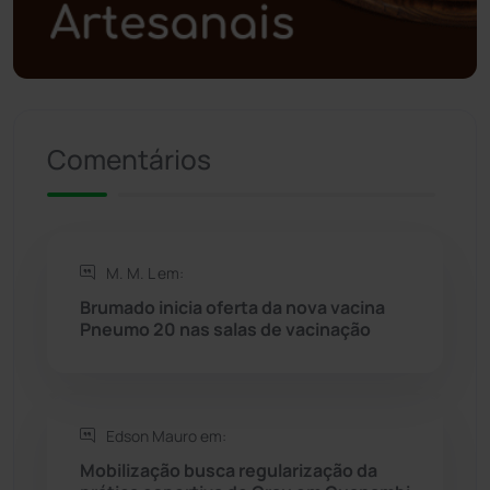
Política
(03)
Presidente Jânio Qu...
(125)
Comentários
Riacho de Santana
(309)
Rio de Contas
(410)
M. M. L em:
Rio do Antônio
(203)
Brumado inicia oferta da nova vacina
Pneumo 20 nas salas de vacinação
Rio do Pires
(98)
Saúde
(2427)
Edson Mauro em:
Seabra
(50)
Mobilização busca regularização da