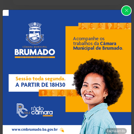
Caraíbas
(103)
Carinhanha
(300)
07 Ago 2026 / Há 2 horas
MP recomenda que escola
Caturama
(65)
readmita aluno autista
impedido de frequentar
aulas em Porto Seguro
Chapada Diamantina
(430)
Condeúba
(133)
07 Ago 2026 / Há 3 horas
Contendas do Sincorá
(79)
Prefeito de Brumado
anuncia reajuste salarial de
Cordeiros
(49)
9% para servidores
públicos
Dom Basílio
(391)
Fecha em 7s
Economia
(1235)