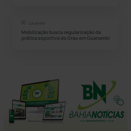
Tanhaçu
(426)
Tanque Novo
(126)
Lúcia em:
Mobilização busca regularização da
Tecnologia
(12)
prática esportiva do Grau em Guanambi
Urandi
(157)
Vitória da Conquista
(2514)