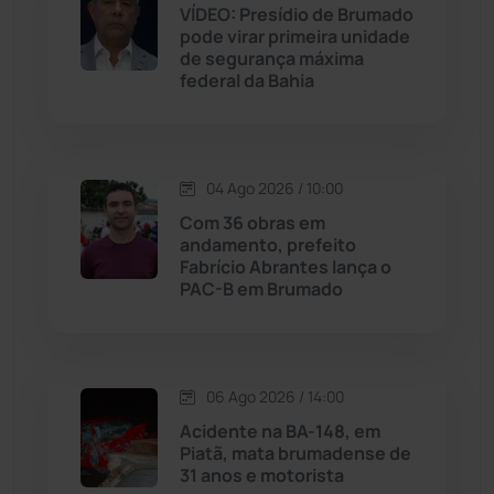
VÍDEO: Presídio de Brumado
pode virar primeira unidade
Jussiape
(97)
de segurança máxima
federal da Bahia
Justiça
(1470)
Lagoa Real
(182)
04 Ago 2026 / 10:00
Licínio de Almeida
(118)
Com 36 obras em
andamento, prefeito
Fabrício Abrantes lança o
Livramento de Nossa...
(1338)
PAC-B em Brumado
Macaúbas
(714)
06 Ago 2026 / 14:00
Maetinga
(101)
Acidente na BA-148, em
Piatã, mata brumadense de
Malhada
(82)
31 anos e motorista