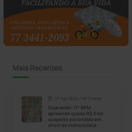
Botuporã
(72)
Brasil
(7680)
Brumado
(31958)
Caculé
(696)
Mais Recentes
Caetanos
(47)
Caetité
(1504)
07 Ago 2026 / Há 2 horas
Candiba
(157)
Guanambi: 17º BPM
apreende quase R$ 3 mil
Cândido Sales
(121)
suspeito escondido em
short de motociclista