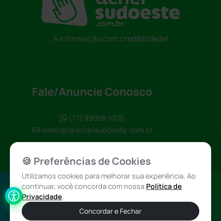
A informação com credibilidade!
Fale/Anuncie Conosco
(77) 99968-1705
redacao@acheisudoeste.com.br
🍪 Preferências de Cookies
Utilizamos cookies para melhorar sua experiência. Ao
continuar, você concorda com nossa
Política de
Política de
Achei Sudoeste
Privacidade
.
Privacidade
© 2026 - Todos
Concordar e Fechar
os direitos