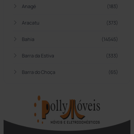
Anagé
(183)
Aracatu
(373)
Bahia
(14545)
Barra da Estiva
(333)
Barra do Choça
(65)
Belo Campo
(57)
Bom Jesus da Lapa
(507)
Boquira
(152)