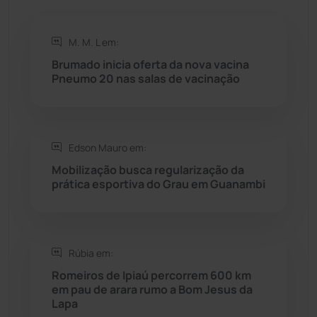
Rio de Contas
(410)
M. M. L em:
Rio do Antônio
(203)
Brumado inicia oferta da nova vacina
Pneumo 20 nas salas de vacinação
Rio do Pires
(98)
Saúde
(2427)
Edson Mauro em:
Seabra
(50)
Mobilização busca regularização da
prática esportiva do Grau em Guanambi
Sebastião Laranjeiras
(96)
Sítio do Mato
(42)
Rúbia em:
Romeiros de Ipiaú percorrem 600 km
Sudoeste Baiano
(1530)
em pau de arara rumo a Bom Jesus da
Lapa