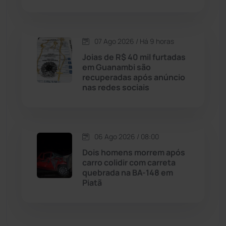
Malhada de Pedras
(508)
Matina
(71)
07 Ago 2026 / Há 9 horas
Joias de R$ 40 mil furtadas
em Guanambi são
Mortugaba
(31)
recuperadas após anúncio
nas redes sociais
Mundo
(437)
Oliveira dos Brejinhos
(67)
06 Ago 2026 / 08:00
Dois homens morrem após
Palmas de Monte Alto
(261)
carro colidir com carreta
quebrada na BA-148 em
Paramirim
(342)
Piatã
Pindaí
(103)