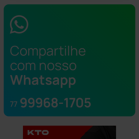
Compartilhe
com nosso
Whatsapp
99968-1705
77