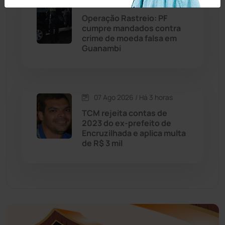
07 Ago 2026 / Há 3 horas
Operação Rastreio: PF
Educação
(232)
cumpre mandados contra
crime de moeda falsa em
Guanambi
Érico Cardoso
(82)
Esportes
(522)
07 Ago 2026 / Há 3 horas
Eventos
(24)
TCM rejeita contas de
2023 do ex-prefeito de
Encruzilhada e aplica multa
Feira da Mata
(23)
de R$ 3 mil
Guajeru
(130)
Guanambi
(3498)
Ibiassucê
(167)