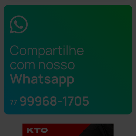
Compartilhe
com nosso
Whatsapp
99968-1705
77