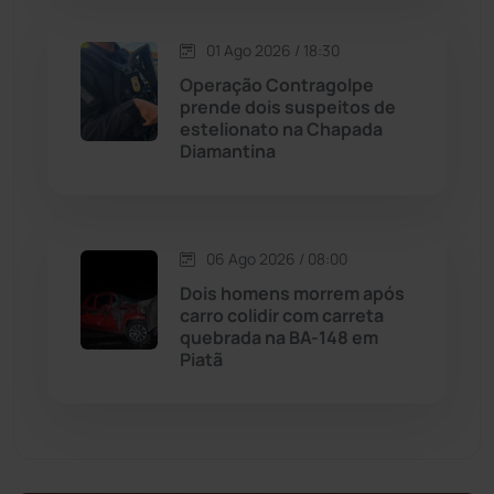
Malhada de Pedras
(508)
01 Ago 2026 / 18:30
Operação Contragolpe
Matina
(71)
prende dois suspeitos de
estelionato na Chapada
Diamantina
Mortugaba
(31)
Mundo
(437)
06 Ago 2026 / 08:00
Oliveira dos Brejinhos
(67)
Dois homens morrem após
carro colidir com carreta
Palmas de Monte Alto
(260)
quebrada na BA-148 em
Piatã
Paramirim
(342)
Pindaí
(103)