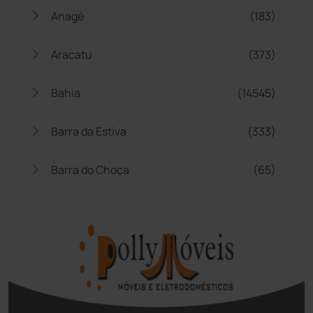
Anagé
(183)
Aracatu
(373)
Bahia
(14545)
Barra da Estiva
(333)
Barra do Choça
(65)
Belo Campo
(57)
Bom Jesus da Lapa
(507)
Boquira
(152)