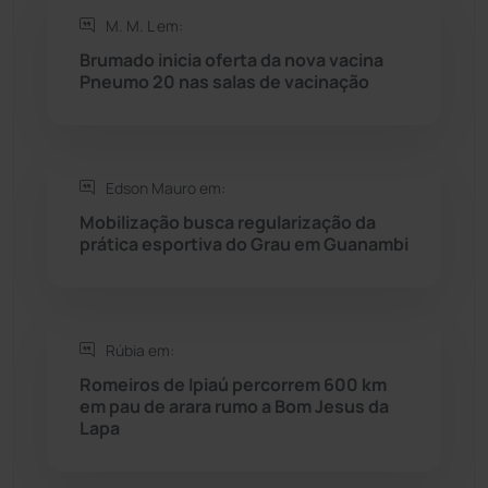
Rio de Contas
(410)
M. M. L em:
Brumado inicia oferta da nova vacina
Rio do Antônio
(203)
Pneumo 20 nas salas de vacinação
Rio do Pires
(98)
Edson Mauro em:
Saúde
(2427)
Mobilização busca regularização da
prática esportiva do Grau em Guanambi
Seabra
(50)
Sebastião Laranjeiras
(96)
Rúbia em:
Sítio do Mato
(42)
Romeiros de Ipiaú percorrem 600 km
em pau de arara rumo a Bom Jesus da
Lapa
Sudoeste Baiano
(1530)