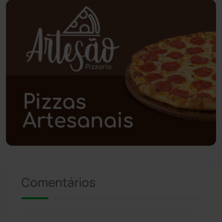
Piripá
(90)
Planalto
(59)
Poções
(182)
Polícia Civil
(58)
Polícia Militar
(27)
Política
(03)
Presidente Jânio Qu...
(125)
Comentários
Riacho de Santana
(309)