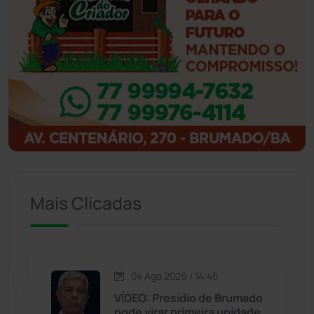
Ibicoara
(221)
Ibipitanga
(116)
Ibitiara
(32)
Igaporã
(218)
Ituaçu
(256)
Mais Clicadas
Iuiu
(173)
Jacaraci
(97)
04 Ago 2026 / 14:45
VÍDEO: Presídio de Brumado
Jequié
(314)
pode virar primeira unidade