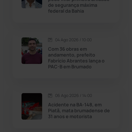
de segurança máxima
federal da Bahia
Jussiape
(97)
Justiça
(1467)
04 Ago 2026 / 10:00
Lagoa Real
(182)
Com 36 obras em
andamento, prefeito
Licínio de Almeida
(118)
Fabrício Abrantes lança o
PAC-B em Brumado
Livramento de Nossa...
(1338)
Macaúbas
(714)
06 Ago 2026 / 14:00
Acidente na BA-148, em
Maetinga
(101)
Piatã, mata brumadense de
31 anos e motorista
Malhada
(82)