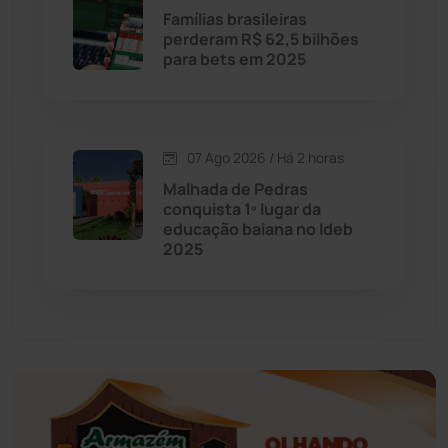
Famílias brasileiras
perderam R$ 62,5 bilhões
Educação
(232)
para bets em 2025
Érico Cardoso
(82)
07 Ago 2026 / Há 2 horas
Esportes
(522)
Malhada de Pedras
conquista 1º lugar da
Eventos
(24)
educação baiana no Ideb
2025
Feira da Mata
(23)
Guajeru
(130)
Guanambi
(3496)
Ibiassucê
(167)