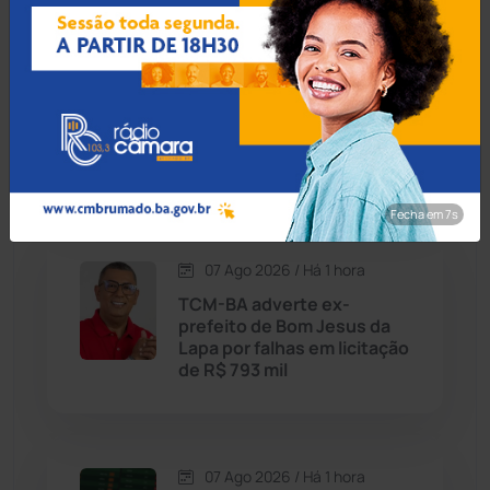
Caraíbas
(103)
Carinhanha
(300)
07 Ago 2026 / Há 52 min
Mãe e avó tiram a vida de 4
Caturama
(65)
crianças em plano para
'salvá-las' de abuso
Chapada Diamantina
(430)
Fecha em 6s
Condeúba
(133)
07 Ago 2026 / Há 1 hora
TCM-BA adverte ex-
Contendas do Sincorá
(79)
prefeito de Bom Jesus da
Lapa por falhas em licitação
Cordeiros
(49)
de R$ 793 mil
Dom Basílio
(391)
07 Ago 2026 / Há 1 hora
Economia
(1235)