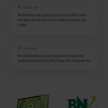
Rúbia em:
Sudoeste Baiano
(1530)
Romeiros de Ipiaú percorrem 600 km
em pau de arara rumo a Bom Jesus da
Lapa
Tanhaçu
(426)
Tanque Novo
(126)
Lúcia em:
Tecnologia
(12)
Mobilização busca regularização da
prática esportiva do Grau em Guanambi
Urandi
(157)
Vitória da Conquista
(2516)