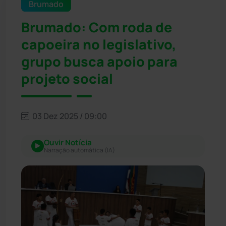
Brumado
Brumado: Com roda de
capoeira no legislativo,
grupo busca apoio para
projeto social
03 Dez 2025 / 09:00
Ouvir Notícia
Narração automática (IA)