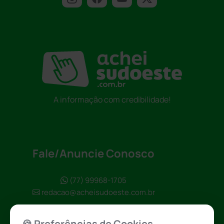
A informação com credibilidade!
Fale/Anuncie Conosco
(77) 99968-1705
redacao@acheisudoeste.com.br
🍪 Preferências de Cookies