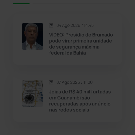
Jacaraci
(97)
Jequié
(314)
04 Ago 2026 / 14:45
VÍDEO: Presídio de Brumado
pode virar primeira unidade
Jussiape
(98)
de segurança máxima
federal da Bahia
Justiça
(1470)
Lagoa Real
(182)
07 Ago 2026 / 11:00
Licínio de Almeida
(118)
Joias de R$ 40 mil furtadas
em Guanambi são
recuperadas após anúncio
Livramento de Nossa...
(1338)
nas redes sociais
Macaúbas
(715)