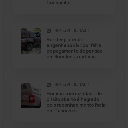
Guanambi
Dom Basílio
(391)
Economia
(1236)
08 Ago 2026 / 17:30
Rondesp prende
Educação
(232)
engenheiro civil por falta
de pagamento de pensão
em Bom Jesus da Lapa
Érico Cardoso
(82)
Esportes
(522)
08 Ago 2026 / 17:00
Eventos
(24)
Homem com mandado de
prisão aberto é flagrado
pelo reconhecimento facial
Feira da Mata
(23)
em Guanambi
Guajeru
(130)