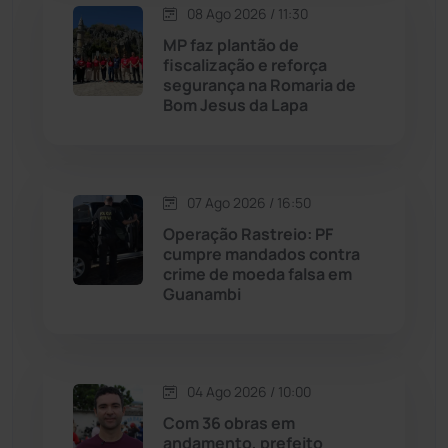
08 Ago 2026 / 11:30
Maetinga
(101)
MP faz plantão de
fiscalização e reforça
Malhada
(82)
segurança na Romaria de
Bom Jesus da Lapa
Malhada de Pedras
(508)
Matina
(71)
07 Ago 2026 / 16:50
Operação Rastreio: PF
Mortugaba
(31)
cumpre mandados contra
crime de moeda falsa em
Guanambi
Mundo
(437)
Oliveira dos Brejinhos
(67)
04 Ago 2026 / 10:00
Palmas de Monte Alto
(263)
Com 36 obras em
andamento, prefeito