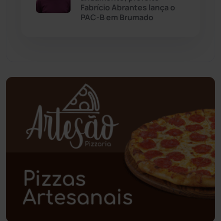
Paramirim
(342)
Fabrício Abrantes lança o
PAC-B em Brumado
Pindaí
(103)
Piripá
(90)
Planalto
(59)
Poções
(182)
Polícia Civil
(59)
Polícia Militar
(27)
Política
(03)