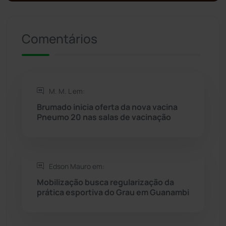
Presidente Jânio Qu...
(125)
Riacho de Santana
(309)
Comentários
Rio de Contas
(411)
Rio do Antônio
(203)
M. M. L em:
Brumado inicia oferta da nova vacina
Rio do Pires
(98)
Pneumo 20 nas salas de vacinação
Saúde
(2429)
Edson Mauro em:
Seabra
(51)
Mobilização busca regularização da
prática esportiva do Grau em Guanambi
Sebastião Laranjeiras
(96)
Sítio do Mato
(42)