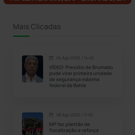
Ituaçu
(256)
Mais Clicadas
Iuiu
(173)
Jacaraci
(97)
04 Ago 2026 / 14:45
Jequié
(314)
VÍDEO: Presídio de Brumado
pode virar primeira unidade
de segurança máxima
Jussiape
(98)
federal da Bahia
Justiça
(1470)
Lagoa Real
(182)
08 Ago 2026 / 11:30
MP faz plantão de
Licínio de Almeida
(118)
fiscalização e reforça