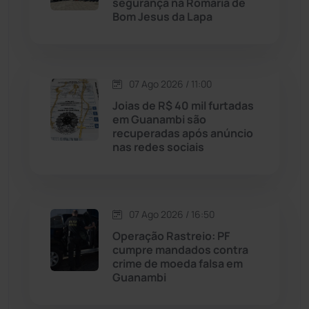
segurança na Romaria de
Bom Jesus da Lapa
Livramento de Nossa...
(1338)
Macaúbas
(715)
07 Ago 2026 / 11:00
Maetinga
(101)
Joias de R$ 40 mil furtadas
em Guanambi são
recuperadas após anúncio
Malhada
(82)
nas redes sociais
Malhada de Pedras
(508)
Matina
(71)
07 Ago 2026 / 16:50
Operação Rastreio: PF
cumpre mandados contra
Mortugaba
(31)
crime de moeda falsa em
Guanambi
Mundo
(437)