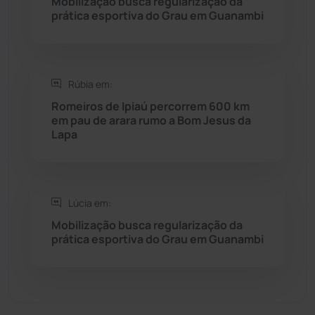
Mobilização busca regularização da
Seabra
(51)
prática esportiva do Grau em Guanambi
Sebastião Laranjeiras
(96)
Rúbia em:
Sítio do Mato
(42)
Romeiros de Ipiaú percorrem 600 km
em pau de arara rumo a Bom Jesus da
Sudoeste Baiano
(1530)
Lapa
Tanhaçu
(427)
Tanque Novo
(126)
Lúcia em:
Mobilização busca regularização da
prática esportiva do Grau em Guanambi
Tecnologia
(12)
Urandi
(157)