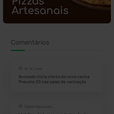
Polícia Militar
(27)
Política
(03)
Presidente Jânio Qu...
(125)
Comentários
Riacho de Santana
(309)
Rio de Contas
(411)
M. M. L em:
Rio do Antônio
(203)
Brumado inicia oferta da nova vacina
Pneumo 20 nas salas de vacinação
Rio do Pires
(98)
Saúde
(2429)
Edson Mauro em: