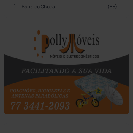
Barra do Choça
(65)
Belo Campo
(57)
Bom Jesus da Lapa
(510)
Boquira
(152)
Botuporã
(73)
Brasil
(7680)
Brumado
(31963)
Caculé
(697)