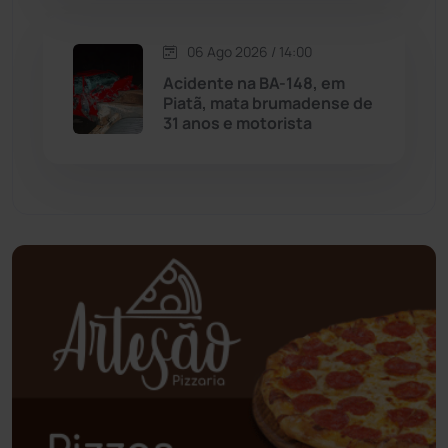
Oliveira dos Brejinhos
(67)
06 Ago 2026 / 14:00
Acidente na BA-148, em
Palmas de Monte Alto
(263)
Piatã, mata brumadense de
31 anos e motorista
Paramirim
(342)
Pindaí
(103)
Piripá
(90)
Planalto
(59)
Poções
(182)
Polícia Civil
(59)