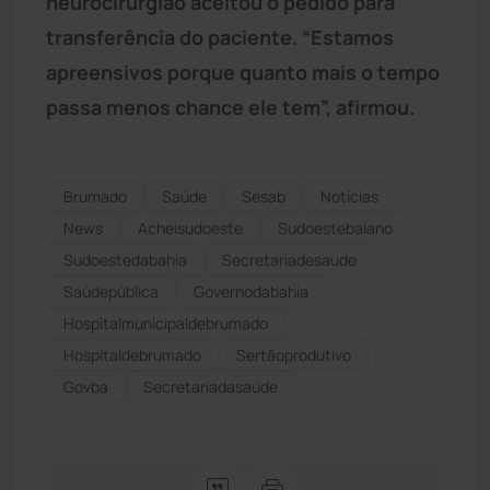
neurocirurgião aceitou o pedido para
transferência do paciente. “Estamos
apreensivos porque quanto mais o tempo
passa menos chance ele tem”, afirmou.
Brumado
Saúde
Sesab
Notícias
News
Acheisudoeste
Sudoestebaiano
Sudoestedabahia
secretariadesaude
Saúdepública
Governodabahia
Hospitalmunicipaldebrumado
Hospitaldebrumado
Sertãoprodutivo
Govba
Secretariadasaúde