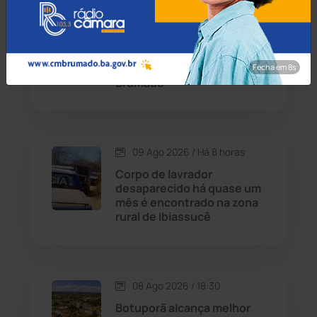
Condeúba
(133)
09 Ago 2026 / Há 1 hora
Golpe da falsa ração: idoso
Contendas do Sincorá
(79)
de 80 anos perde R$ 1 mil
em fraude na zona rural de
Fecha em 7s
Cordeiros
(49)
Brumado
Dom Basílio
(391)
09 Ago 2026 / Há 8 horas
Economia
(1236)
Corpo de lavrador
desaparecido há quase um
Educação
(232)
mês é encontrado na zona
rural de Ibiassucê
Érico Cardoso
(82)
Esportes
(522)
08 Ago 2026 / 18:30
Botuporã alcança melhor
Eventos
(24)