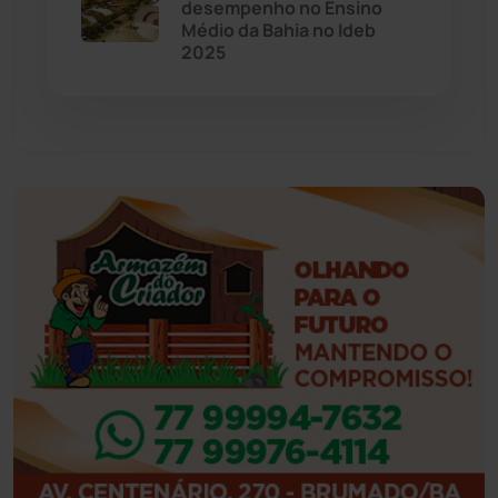
desempenho no Ensino
Médio da Bahia no Ideb
2025
Feira da Mata
(23)
Guajeru
(130)
Guanambi
(3501)
Ibiassucê
(168)
Ibicoara
(221)
Ibipitanga
(116)
Ibitiara
(32)
Igaporã
(218)