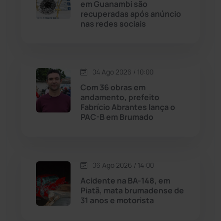
em Guanambi são
recuperadas após anúncio
Livramento de Nossa...
(1338)
nas redes sociais
Macaúbas
(714)
04 Ago 2026 / 10:00
Maetinga
(101)
Com 36 obras em
andamento, prefeito
Malhada
(82)
Fabrício Abrantes lança o
PAC-B em Brumado
Malhada de Pedras
(508)
Matina
(71)
06 Ago 2026 / 14:00
Acidente na BA-148, em
Mortugaba
(31)
Piatã, mata brumadense de
31 anos e motorista
Mundo
(437)