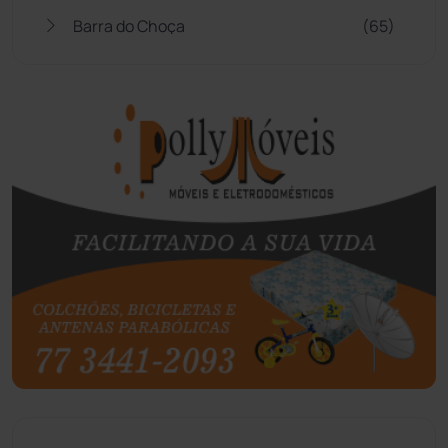
Barra do Choça
(65)
Belo Campo
(57)
Bom Jesus da Lapa
(508)
Boquira
(152)
Botuporã
(72)
Brasil
(7680)
Brumado
(31958)
Caculé
(697)