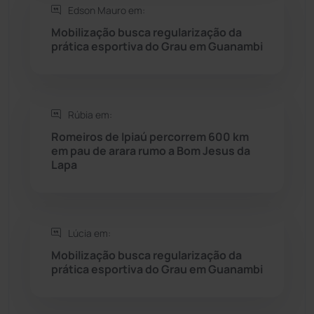
Edson Mauro em:
Seabra
(50)
Mobilização busca regularização da
prática esportiva do Grau em Guanambi
Sebastião Laranjeiras
(96)
Sítio do Mato
(42)
Rúbia em:
Sudoeste Baiano
(1530)
Romeiros de Ipiaú percorrem 600 km
em pau de arara rumo a Bom Jesus da
Lapa
Tanhaçu
(426)
Tanque Novo
(126)
Lúcia em:
Tecnologia
(12)
Mobilização busca regularização da
prática esportiva do Grau em Guanambi
Urandi
(157)