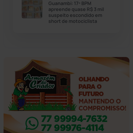
Eventos
(24)
Guanambi: 17º BPM
apreende quase R$ 3 mil
suspeito escondido em
Feira da Mata
(23)
short de motociclista
Guajeru
(130)
Guanambi
(3498)
Ibiassucê
(167)
Ibicoara
(221)
Ibipitanga
(116)
Ibitiara
(32)
Igaporã
(218)