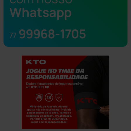
Whatsapp
99968-1705
77