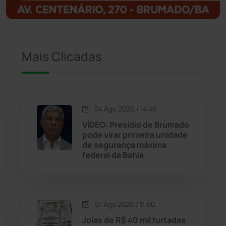
Ituaçu
(256)
Iuiu
(173)
Mais Clicadas
Jacaraci
(97)
Jequié
(314)
04 Ago 2026 / 14:45
VÍDEO: Presídio de Brumado
pode virar primeira unidade
Jussiape
(98)
de segurança máxima
federal da Bahia
Justiça
(1470)
Lagoa Real
(182)
07 Ago 2026 / 11:00
Licínio de Almeida
(118)
Joias de R$ 40 mil furtadas