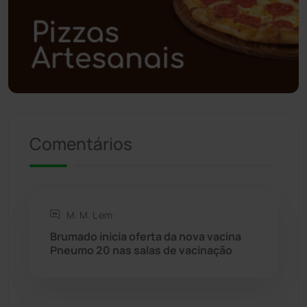
Polícia Militar
(27)
Política
(03)
Presidente Jânio Qu...
(125)
Riacho de Santana
(309)
Comentários
Rio de Contas
(410)
Rio do Antônio
(203)
M. M. L em:
Brumado inicia oferta da nova vacina
Rio do Pires
(98)
Pneumo 20 nas salas de vacinação
Saúde
(2427)