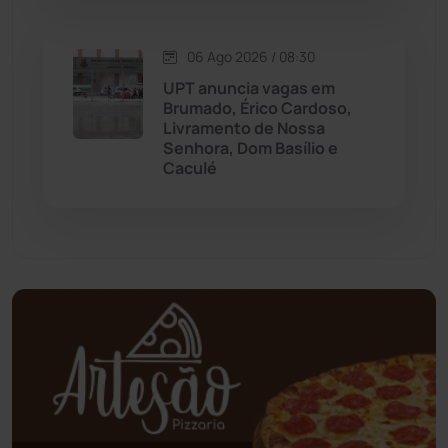
Oliveira dos Brejinhos
(67)
06 Ago 2026 / 08:30
Palmas de Monte Alto
(261)
UPT anuncia vagas em
Brumado, Érico Cardoso,
Livramento de Nossa
Paramirim
(342)
Senhora, Dom Basílio e
Caculé
Pindaí
(103)
Piripá
(90)
Planalto
(59)
Poções
(182)
Polícia Civil
(58)