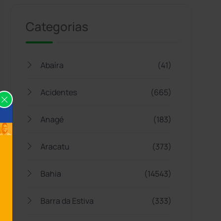
Categorias
Abaíra
(41)
Acidentes
(665)
Anagé
(183)
Aracatu
(373)
Bahia
(14543)
Barra da Estiva
(333)