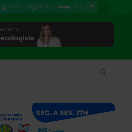
⛈
⛈
☁️
ã
32°/22°
Sáb
30°/20°
Dom
33°/19°