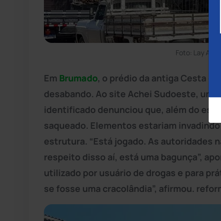
Foto: Lay Amo
Em
Brumado
, o prédio da antiga Cesta d
desabando. Ao site Achei Sudoeste, um mu
identificado denunciou que, além do esta
saqueado. Elementos estariam invadindo 
estrutura. “Está jogado. As autoridades 
respeito disso aí, está uma bagunça”, apo
utilizado por usuário de drogas e para prá
se fosse uma cracolândia”, afirmou. refo