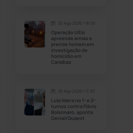
Contendas do Sincorá
(79)
05 Ago 2026 / 18:00
Cordeiros
(49)
Operação Ultio
apreende armas e
prende homem em
Dom Basílio
(391)
investigação de
homicídio em
Caraíbas
Economia
(1235)
Educação
(231)
05 Ago 2026 / 17:30
Érico Cardoso
(82)
Lula lidera no 1º e 2º
turnos contra Flávio
Bolsonaro, aponta
Esportes
(522)
Genial/Quaest
Eventos
(24)