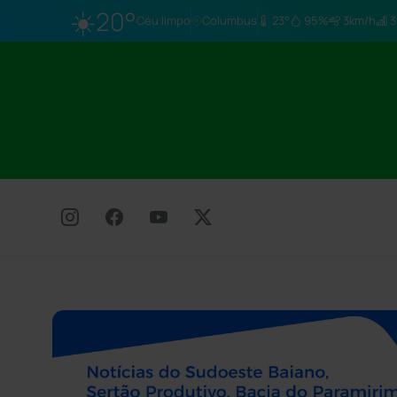
☀️
20°
Céu limpo
Columbus
23°
95%
3km/h
3