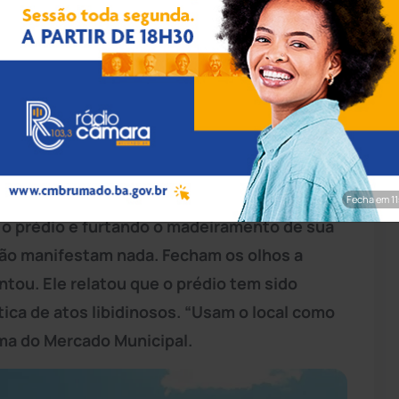
rim/Achei Sudoeste
o Povo está em ruínas com o telhado
nícipe que trabalha na região e não quis ser
do precário, o local também está sendo
Fecha em 10
o prédio e furtando o madeiramento de sua
não manifestam nada. Fecham os olhos a
ntou. Ele relatou que o prédio tem sido
tica de atos libidinosos. “Usam o local como
rma do Mercado Municipal.