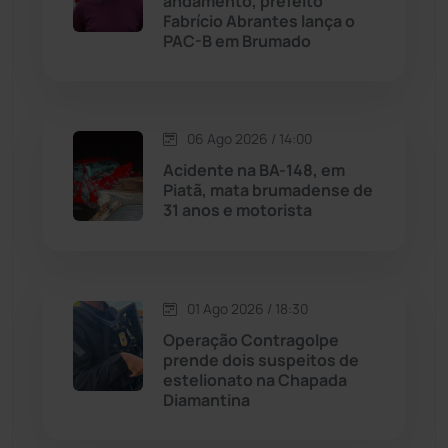
andamento, prefeito
Fabrício Abrantes lança o
Livramento de Nossa...
(1338)
PAC-B em Brumado
Macaúbas
(714)
06 Ago 2026 / 14:00
Maetinga
(101)
Acidente na BA-148, em
Piatã, mata brumadense de
Malhada
(82)
31 anos e motorista
Malhada de Pedras
(507)
Matina
(71)
01 Ago 2026 / 18:30
Operação Contragolpe
prende dois suspeitos de
Mortugaba
(31)
estelionato na Chapada
Diamantina
Mundo
(436)