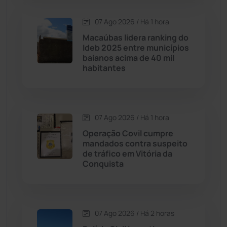
Condeúba
(133)
07 Ago 2026 / Há 1 hora
Contendas do Sincorá
(79)
Macaúbas lidera ranking do
Ideb 2025 entre municípios
Cordeiros
(49)
baianos acima de 40 mil
habitantes
Dom Basílio
(391)
Economia
(1235)
07 Ago 2026 / Há 1 hora
Operação Covil cumpre
Educação
(232)
mandados contra suspeito
de tráfico em Vitória da
Conquista
Érico Cardoso
(82)
Esportes
(522)
07 Ago 2026 / Há 2 horas
Eventos
(24)