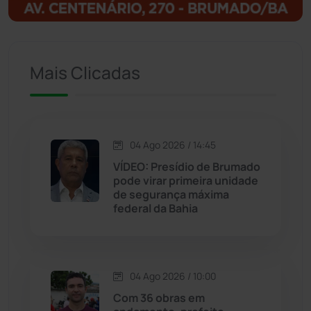
Ituaçu
(256)
Iuiu
(173)
Mais Clicadas
Jacaraci
(97)
Jequié
(314)
04 Ago 2026 / 14:45
VÍDEO: Presídio de Brumado
pode virar primeira unidade
Jussiape
(97)
de segurança máxima
federal da Bahia
Justiça
(1466)
Lagoa Real
(182)
04 Ago 2026 / 10:00
Licínio de Almeida
(118)
Com 36 obras em