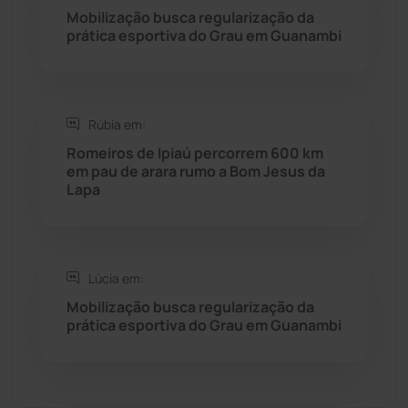
Seabra
(50)
Mobilização busca regularização da
prática esportiva do Grau em Guanambi
Sebastião Laranjeiras
(96)
Sítio do Mato
(42)
Rúbia em:
Romeiros de Ipiaú percorrem 600 km
Sudoeste Baiano
(1530)
em pau de arara rumo a Bom Jesus da
Lapa
Tanhaçu
(426)
Tanque Novo
(126)
Lúcia em:
Mobilização busca regularização da
Tecnologia
(12)
prática esportiva do Grau em Guanambi
Urandi
(156)