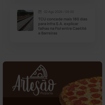
Oliveira dos Brejinhos
(67)
02 Ago 2026 / 09:00
Palmas de Monte Alto
(260)
TCU concede mais 180 dias
para Infra S.A. explicar
falhas na Fiol entre Caetité
Paramirim
(342)
e Barreiras
Pindaí
(103)
Piripá
(90)
Planalto
(59)
Poções
(182)
Polícia Civil
(57)