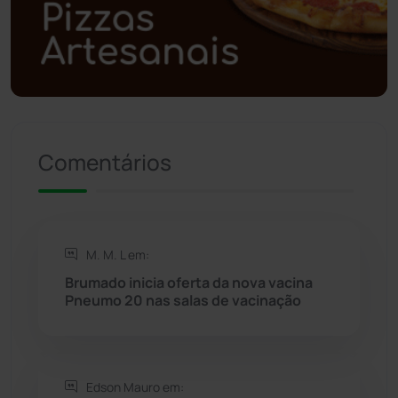
Polícia Militar
(27)
Política
(03)
Presidente Jânio Qu...
(125)
Comentários
Riacho de Santana
(309)
Rio de Contas
(410)
M. M. L em:
Rio do Antônio
(203)
Brumado inicia oferta da nova vacina
Pneumo 20 nas salas de vacinação
Rio do Pires
(98)
Saúde
(2427)
Edson Mauro em: