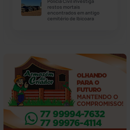
Polícia Civil investiga
restos mortais
encontrados em antigo
Feira da Mata
(23)
cemitério de Ibicoara
Guajeru
(130)
Guanambi
(3495)
Ibiassucê
(167)
Ibicoara
(221)
Ibipitanga
(116)
Ibitiara
(32)
Igaporã
(218)