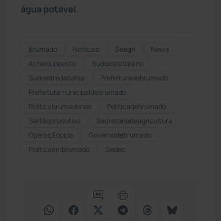
água potável.
Brumado
Notícias
Seagri
News
Acheisudoeste
Sudoestebaiano
Sudoestedabahia
Prefeituradebrumado
Prefeituramunicipaldebrumado
Políticabrumadense
Políticadebrumado
Sertãoprodutivo
Secretariadeagricultura
Operaçãopipa
Governodebrumado
Políticaembrumado
Sedec