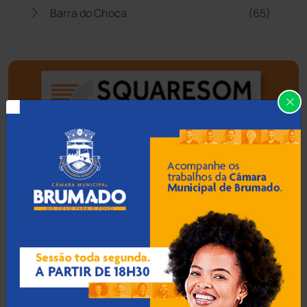
Barra do Choça
(65)
Belo Campo
(57)
Bom Jesus da Lapa
(505)
Boquira
(152)
Botuporã
(72)
Brasil
(7679)
Brumado
(31955)
Caculé
(696)