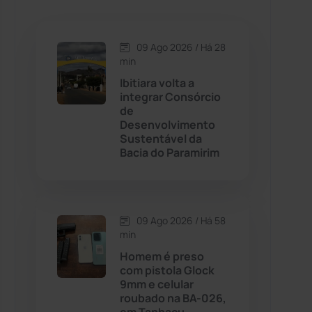
Caetanos
(47)
Caetité
(1504)
09 Ago 2026 / Há 28
min
Candiba
(157)
Ibitiara volta a
integrar Consórcio
de
Cândido Sales
(121)
Desenvolvimento
Sustentável da
Bacia do Paramirim
Caraíbas
(103)
Carinhanha
(300)
09 Ago 2026 / Há 58
Caturama
(65)
min
Homem é preso
com pistola Glock
Chapada Diamantina
(430)
9mm e celular
roubado na BA-026,
Condeúba
(133)