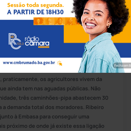
rim/Achei Sudoeste
ório da Prefeitura Municipal, o Conselho de
iu líderes e presidentes de associações
nidades rurais de
Brumado
. O presidente da
compareceu à reunião. Ao site Achei
Fecha em 7
o Ar, ele disse que a comunidade foi
, praticamente, os agricultores vivem da
ue ainda tem nas aguadas públicas. Não
nidade, três caminhões-pipa abastecem 30
ra a demanda total dos moradores. Ribeiro
 junto à Embasa para conseguir uma
is próximo de onde já existe essa ligação