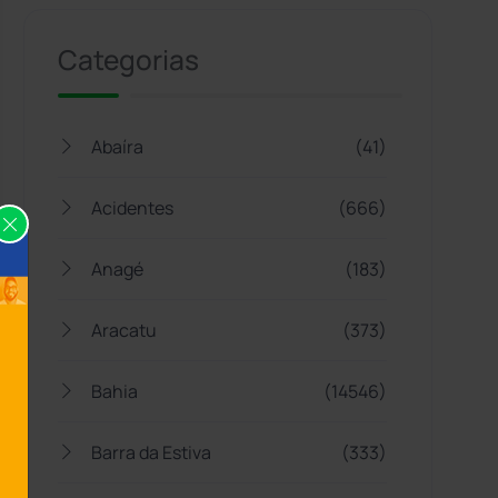
Categorias
Abaíra
(41)
Acidentes
(666)
Anagé
(183)
Aracatu
(373)
Bahia
(14546)
Barra da Estiva
(333)