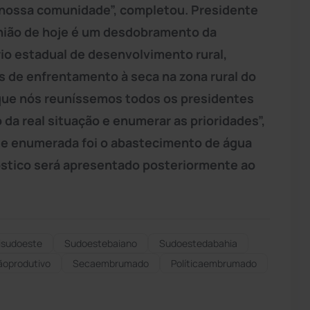
a nossa comunidade”, completou. Presidente
união de hoje é um desdobramento da
rio estadual de desenvolvimento rural,
s de enfrentamento à seca na zona rural do
 que nós reuníssemos todos os presidentes
da real situação e enumerar as prioridades”,
dade enumerada foi o abastecimento de água
stico será apresentado posteriormente ao
isudoeste
Sudoestebaiano
Sudoestedabahia
ãoprodutivo
Secaembrumado
Políticaembrumado