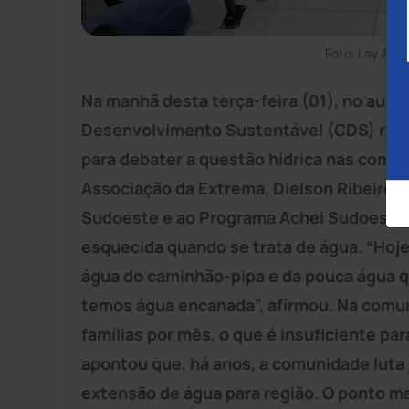
Foto: Lay Amo
Na manhã desta terça-feira (01), no audit
Desenvolvimento Sustentável (CDS) reun
para debater a questão hídrica nas comu
Associação da Extrema, Dielson Ribeiro, 
Sudoeste e ao Programa Achei Sudoeste n
esquecida quando se trata de água. “Hoje
água do caminhão-pipa e da pouca água q
temos água encanada”, afirmou. Na comu
famílias por mês, o que é insuficiente pa
apontou que, há anos, a comunidade luta
extensão de água para região. O ponto ma