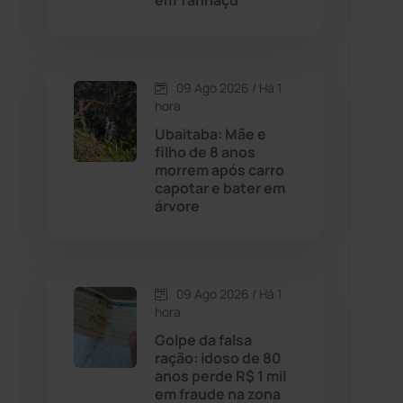
em Tanhaçu
Contendas do Sincorá
(79)
09 Ago 2026 / Há 1
Cordeiros
(49)
hora
Ubaitaba: Mãe e
Dom Basílio
(391)
filho de 8 anos
morrem após carro
capotar e bater em
Economia
(1236)
árvore
Educação
(232)
Érico Cardoso
(82)
09 Ago 2026 / Há 1
hora
Golpe da falsa
Esportes
(522)
ração: idoso de 80
anos perde R$ 1 mil
Eventos
(24)
em fraude na zona