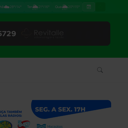
☁️
🌦
🌦
hã
28°/14°
Ter
21°/16°
Qua
20°/15°