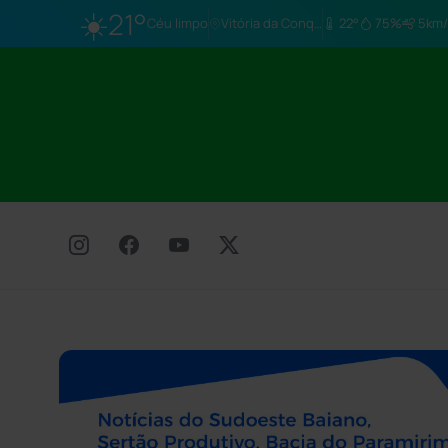
☀️
21°
Céu limpo
Vitória da Conq…
22°
75%
5km/