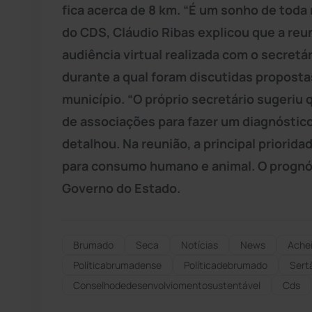
fica acerca de 8 km. “É um sonho de tod
do CDS, Cláudio Ribas explicou que a re
audiência virtual realizada com o secretá
durante a qual foram discutidas proposta
município. “O próprio secretário sugeriu
de associações para fazer um diagnóstico 
detalhou. Na reunião, a principal priori
para consumo humano e animal. O prognó
Governo do Estado.
Brumado
Seca
Notícias
News
Ache
Políticabrumadense
Políticadebrumado
Sert
Conselhodedesenvolviomentosustentável
Cds