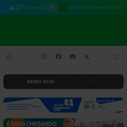
☀️
21°
Columbus
24°
93%
4km/h
30°/20°