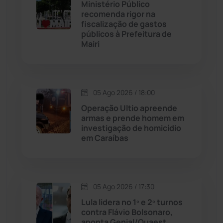
Ministério Público
Caturama
(65)
recomenda rigor na
fiscalização de gastos
públicos à Prefeitura de
Chapada Diamantina
(429)
Mairi
Condeúba
(133)
Contendas do Sincorá
(79)
05 Ago 2026 / 18:00
Operação Ultio apreende
Cordeiros
(49)
armas e prende homem em
investigação de homicídio
em Caraíbas
Dom Basílio
(391)
Economia
(1235)
05 Ago 2026 / 17:30
Educação
(231)
Lula lidera no 1º e 2º turnos
contra Flávio Bolsonaro,
aponta Genial/Quaest