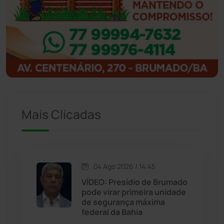
Ibipitanga
(116)
Ibitiara
(31)
Igaporã
(217)
Ituaçu
(256)
Iuiu
(173)
Mais Clicadas
Jacaraci
(97)
Jequié
(311)
04 Ago 2026 / 14:45
VÍDEO: Presídio de Brumado
pode virar primeira unidade
Jussiape
(97)
de segurança máxima
federal da Bahia
Justiça
(1464)