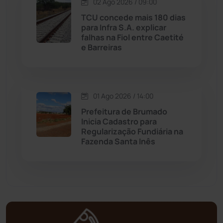
02 Ago 2026 / 09:00
TCU concede mais 180 dias
Mortugaba
(31)
para Infra S.A. explicar
falhas na Fiol entre Caetité
Mundo
(436)
e Barreiras
Oliveira dos Brejinhos
(67)
01 Ago 2026 / 14:00
Palmas de Monte Alto
(260)
Prefeitura de Brumado
Inicia Cadastro para
Paramirim
(341)
Regularização Fundiária na
Fazenda Santa Inês
Pindaí
(103)
Piripá
(90)
Planalto
(59)