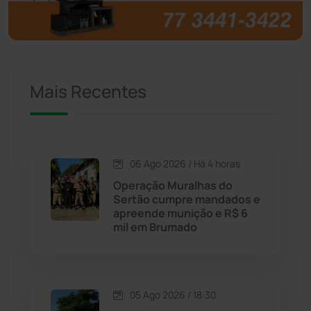
Brumado
(31951)
Caculé
(695)
Mais Recentes
Caetanos
(47)
Caetité
(1504)
06 Ago 2026 / Há 4 horas
Candiba
(157)
Operação Muralhas do
Sertão cumpre mandados e
Cândido Sales
(120)
apreende munição e R$ 6
mil em Brumado
Caraíbas
(103)
Carinhanha
(299)
05 Ago 2026 / 18:30