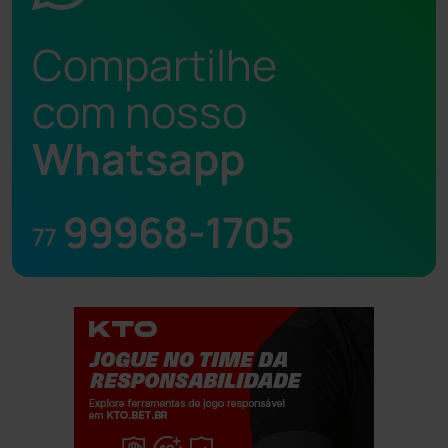
Compartilhe
com nosso
Whatsapp
99968-1705
77