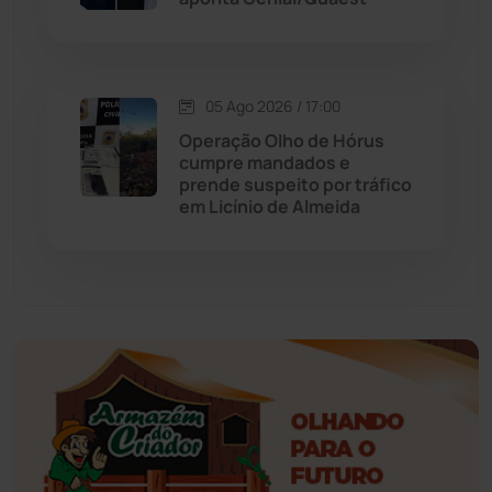
Érico Cardoso
(82)
Esportes
(522)
05 Ago 2026 / 17:00
Eventos
(24)
Operação Olho de Hórus
cumpre mandados e
prende suspeito por tráfico
Feira da Mata
(23)
em Licínio de Almeida
Guajeru
(130)
Guanambi
(3492)
Ibiassucê
(167)
Ibicoara
(220)