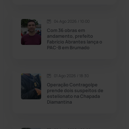
Lagoa Real
(182)
04 Ago 2026 / 10:00
Licínio de Almeida
(118)
Com 36 obras em
andamento, prefeito
Fabrício Abrantes lança o
Livramento de Nossa...
(1338)
PAC-B em Brumado
Macaúbas
(713)
01 Ago 2026 / 18:30
Maetinga
(101)
Operação Contragolpe
prende dois suspeitos de
Malhada
(82)
estelionato na Chapada
Diamantina
Malhada de Pedras
(507)
Matina
(71)