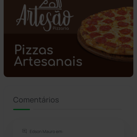
Poções
(182)
Polícia Civil
(55)
Polícia Militar
(27)
Política
(03)
Presidente Jânio Qu...
(125)
Riacho de Santana
(309)
Comentários
Rio de Contas
(410)
Rio do Antônio
(203)
Edson Mauro em: