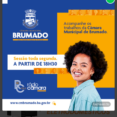
Bahia
(14543)
Barra da Estiva
(333)
Barra do Choça
(65)
Belo Campo
(57)
Bom Jesus da Lapa
(505)
Boquira
(152)
Botuporã
(72)
Fecha em 8s
Brasil
(7679)