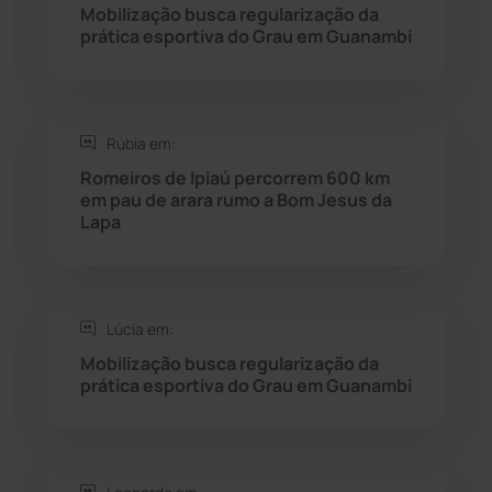
Mobilização busca regularização da
Rio do Pires
(97)
prática esportiva do Grau em Guanambi
Saúde
(2427)
Rúbia em:
Seabra
(49)
Romeiros de Ipiaú percorrem 600 km
em pau de arara rumo a Bom Jesus da
Sebastião Laranjeiras
(96)
Lapa
Sítio do Mato
(42)
Sudoeste Baiano
(1530)
Lúcia em:
Mobilização busca regularização da
prática esportiva do Grau em Guanambi
Tanhaçu
(425)
Tanque Novo
(126)