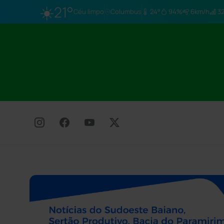
☀️
21°
Céu limpo
Columbus
24°
94%
6km/h
32