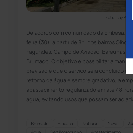
Foto: Lay Amo
De acordo com comunicado da Embasa, o a
feira (30), a partir de 8h, nos bairros Olh
Fagundes, Campo de Aviação, Baraúnas, 
Brumado. O objetivo é possibilitar a manut
previsão é que o serviço seja concluído at
retorno da água é sempre gradativo, a emp
abastecimento regularizado em até 48 hor
água, evitando usos que possam ser adiado
Brumado
Embasa
Notícias
News
Ac
Água
Sertãoprodutivo
Abastecimento