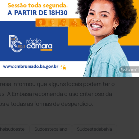
rim/Achei Sudoeste
bastecimento será interrompido nesta sexta-
os D’água, Alto do Escalavrado, Monsenhor
Novo
Brumado
e Santa Tereza, na cidade de
enção preventiva em reservatório de água. A
Fecha em 9
é o início da noite do mesmo dia. Como o
resa informou que alguns locais podem ter o
as. A Embasa recomenda o uso criterioso da
s e todas as formas de desperdício.
heisudoeste
Sudoestebaiano
Sudoestedabahia