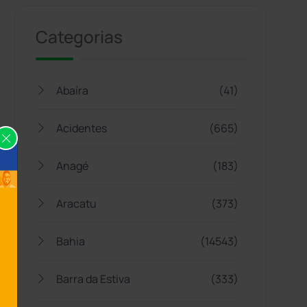
Categorias
Abaíra
(41)
Acidentes
(665)
Anagé
(183)
Aracatu
(373)
Bahia
(14543)
Barra da Estiva
(333)