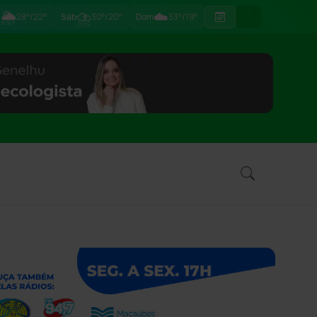
🌦
⛈
☁️
ã
28°/22°
Sáb
30°/20°
Dom
33°/19°