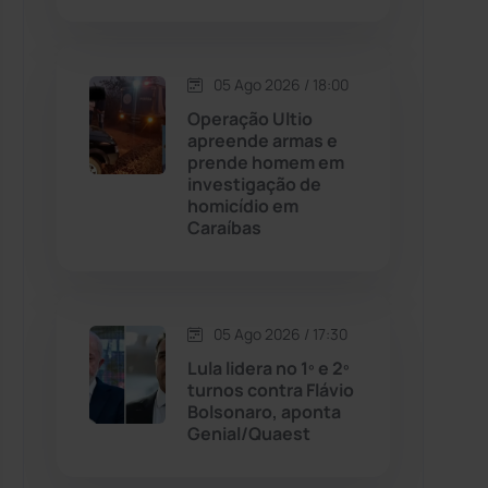
Contendas do Sincorá
(79)
05 Ago 2026 / 18:00
Cordeiros
(49)
Operação Ultio
apreende armas e
prende homem em
Dom Basílio
(391)
investigação de
homicídio em
Caraíbas
Economia
(1235)
Educação
(231)
05 Ago 2026 / 17:30
Érico Cardoso
(82)
Lula lidera no 1º e 2º
turnos contra Flávio
Bolsonaro, aponta
Esportes
(522)
Genial/Quaest
Eventos
(24)