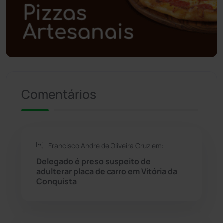
Polícia Militar
(28)
Política
(03)
Presidente Jânio Qu...
(125)
Comentários
Riacho de Santana
(309)
Rio de Contas
(411)
Francisco André de Oliveira Cruz em:
Rio do Antônio
(203)
Delegado é preso suspeito de
adulterar placa de carro em Vitória da
Rio do Pires
(98)
Conquista
Saúde
(2430)