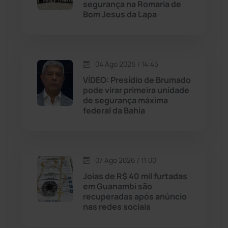
segurança na Romaria de
Bom Jesus da Lapa
Livramento de Nossa...
(1340)
Macaúbas
(715)
04 Ago 2026 / 14:45
Maetinga
(101)
VÍDEO: Presídio de Brumado
pode virar primeira unidade
de segurança máxima
Malhada
(82)
federal da Bahia
Malhada de Pedras
(508)
Matina
(71)
07 Ago 2026 / 11:00
Joias de R$ 40 mil furtadas
em Guanambi são
Mortugaba
(31)
recuperadas após anúncio
nas redes sociais
Mundo
(438)