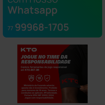
Whatsapp
99968-1705
77