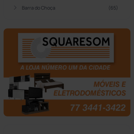
Barra do Choça
(65)
Belo Campo
(57)
Bom Jesus da Lapa
(510)
Boquira
(152)
Botuporã
(73)
Brasil
(7681)
Brumado
(31966)
Caculé
(697)