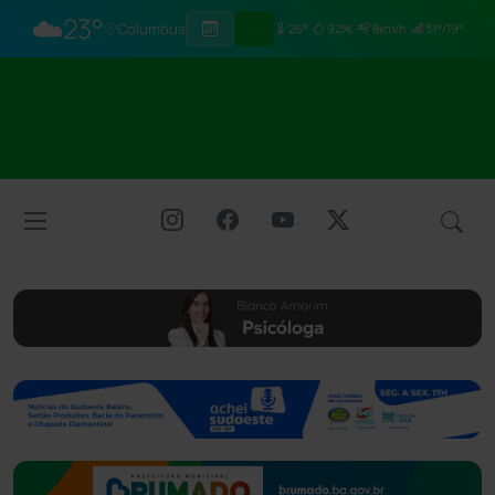
☁️
23°
Columbus
26°
92%
8km/h
31°/19°