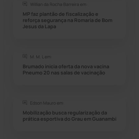
Willian da Rocha Barreira em:
Seabra
(51)
MP faz plantão de fiscalização e
reforça segurança na Romaria de Bom
Sebastião Laranjeiras
(96)
Jesus da Lapa
Sítio do Mato
(42)
Sudoeste Baiano
(1531)
M. M. L em:
Brumado inicia oferta da nova vacina
Pneumo 20 nas salas de vacinação
Tanhaçu
(427)
Tanque Novo
(126)
Edson Mauro em:
Tecnologia
(12)
Mobilização busca regularização da
prática esportiva do Grau em Guanambi
Urandi
(158)