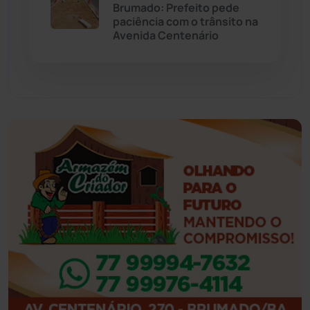
Eventos
(24)
Brumado: Prefeito pede
paciência com o trânsito na
Avenida Centenário
Feira da Mata
(23)
Guajeru
(130)
Guanambi
(3503)
Ibiassucê
(168)
Ibicoara
(221)
Ibipitanga
(116)
Ibitiara
(33)
Igaporã
(218)