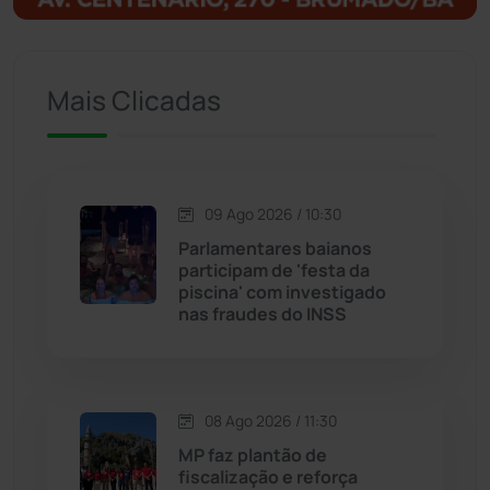
Ituaçu
(256)
Mais Clicadas
Iuiu
(174)
Jacaraci
(97)
09 Ago 2026 / 10:30
Jequié
(314)
Parlamentares baianos
participam de 'festa da
piscina' com investigado
Jussiape
(98)
nas fraudes do INSS
Justiça
(1472)
Lagoa Real
(182)
08 Ago 2026 / 11:30
MP faz plantão de
Licínio de Almeida
(118)
fiscalização e reforça