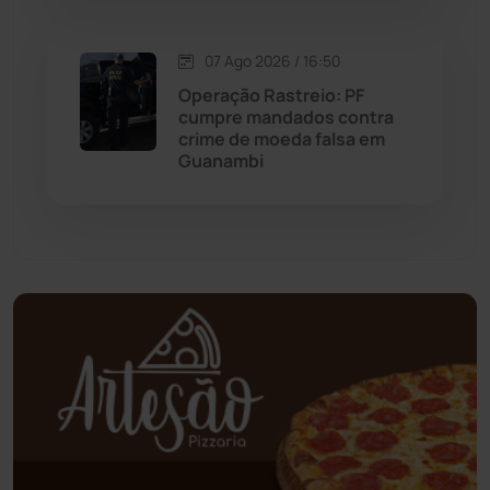
Oliveira dos Brejinhos
(67)
07 Ago 2026 / 16:50
Operação Rastreio: PF
Palmas de Monte Alto
(266)
cumpre mandados contra
crime de moeda falsa em
Paramirim
(342)
Guanambi
Pindaí
(103)
Piripá
(90)
Planalto
(59)
Poções
(182)
Polícia Civil
(61)