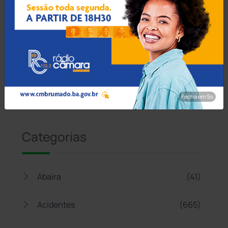
Fecha em 8s
Jogue com responsabilidade. 18+
Categorias
Abaíra
(41)
Acidentes
(665)