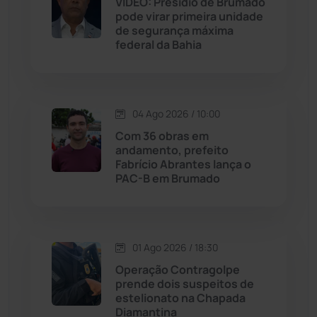
VÍDEO: Presídio de Brumado
pode virar primeira unidade
Jussiape
(97)
de segurança máxima
federal da Bahia
Justiça
(1464)
Lagoa Real
(182)
04 Ago 2026 / 10:00
Licínio de Almeida
(118)
Com 36 obras em
andamento, prefeito
Fabrício Abrantes lança o
Livramento de Nossa...
(1338)
PAC-B em Brumado
Macaúbas
(713)
01 Ago 2026 / 18:30
Maetinga
(101)
Operação Contragolpe
prende dois suspeitos de
Malhada
(82)
estelionato na Chapada
Diamantina