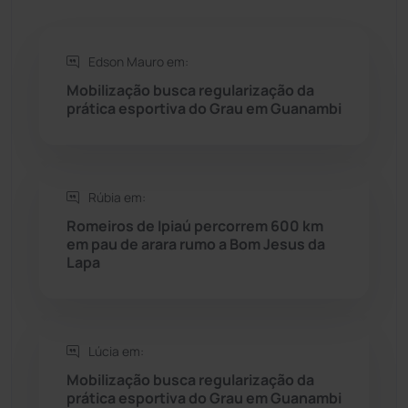
Rio de Contas
(410)
Rio do Antônio
(203)
Edson Mauro em:
Mobilização busca regularização da
Rio do Pires
(97)
prática esportiva do Grau em Guanambi
Saúde
(2427)
Rúbia em:
Seabra
(49)
Romeiros de Ipiaú percorrem 600 km
em pau de arara rumo a Bom Jesus da
Sebastião Laranjeiras
(96)
Lapa
Sítio do Mato
(42)
Sudoeste Baiano
(1530)
Lúcia em:
Mobilização busca regularização da
prática esportiva do Grau em Guanambi
Tanhaçu
(425)