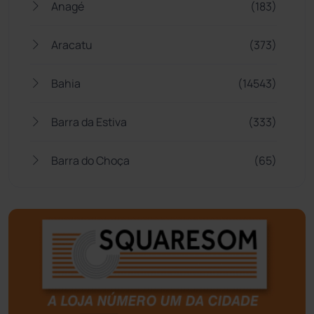
Anagé
(183)
Aracatu
(373)
Bahia
(14543)
Barra da Estiva
(333)
Barra do Choça
(65)
Belo Campo
(57)
Bom Jesus da Lapa
(505)
Boquira
(152)