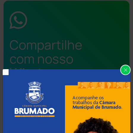
Compartilhe
com nosso
Whatsapp
99968-1705
77