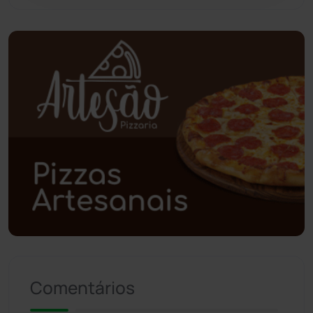
Piripá
(90)
Planalto
(59)
Poções
(182)
Polícia Civil
(55)
Polícia Militar
(27)
Política
(03)
Presidente Jânio Qu...
(125)
Riacho de Santana
(309)
Comentários