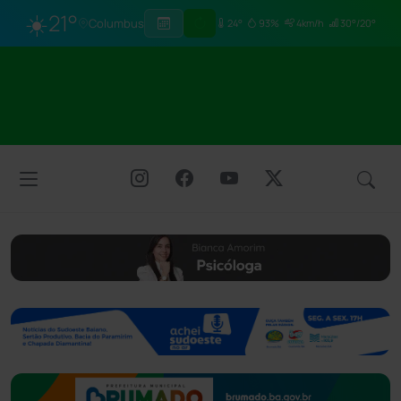
☀️
21°
Columbus
24°
93%
4km/h
30°/20°