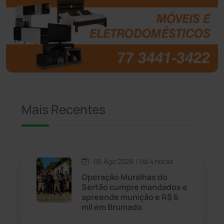
Botuporã
(72)
Brasil
(7679)
Brumado
(31951)
Caculé
(695)
Mais Recentes
Caetanos
(47)
Caetité
(1504)
06 Ago 2026 / Há 4 horas
Candiba
(157)
Operação Muralhas do
Sertão cumpre mandados e
Cândido Sales
(120)
apreende munição e R$ 6
mil em Brumado
Caraíbas
(103)