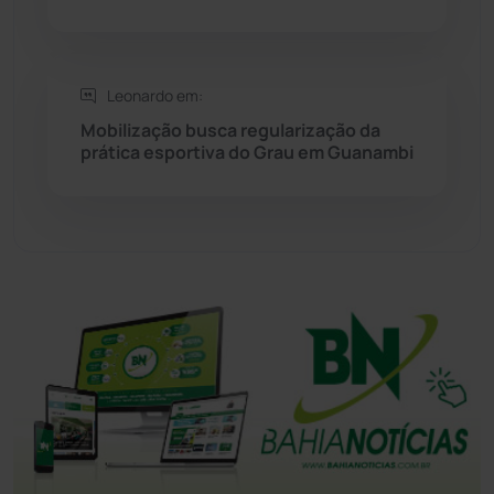
Tanque Novo
(126)
Leonardo em:
Tecnologia
(12)
Mobilização busca regularização da
prática esportiva do Grau em Guanambi
Urandi
(155)
Vitória da Conquista
(2513)