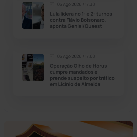
05 Ago 2026 / 17:30
Educação
(231)
Lula lidera no 1º e 2º turnos
contra Flávio Bolsonaro,
aponta Genial/Quaest
Érico Cardoso
(82)
Esportes
(522)
05 Ago 2026 / 17:00
Eventos
(24)
Operação Olho de Hórus
cumpre mandados e
prende suspeito por tráfico
Feira da Mata
(23)
em Licínio de Almeida
Guajeru
(130)
Guanambi
(3492)
Ibiassucê
(167)