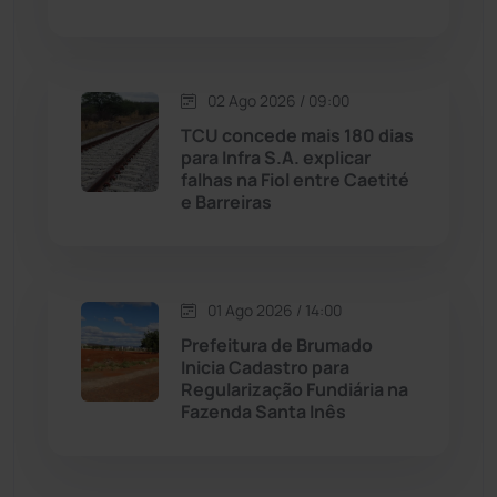
Malhada de Pedras
(507)
Matina
(71)
02 Ago 2026 / 09:00
TCU concede mais 180 dias
Mortugaba
(31)
para Infra S.A. explicar
falhas na Fiol entre Caetité
Mundo
(436)
e Barreiras
Oliveira dos Brejinhos
(67)
01 Ago 2026 / 14:00
Palmas de Monte Alto
(260)
Prefeitura de Brumado
Inicia Cadastro para
Paramirim
(341)
Regularização Fundiária na
Fazenda Santa Inês
Pindaí
(103)