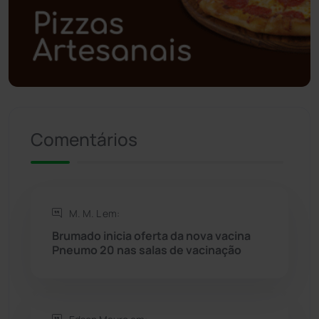
Polícia Militar
(27)
Política
(03)
Presidente Jânio Qu...
(125)
Riacho de Santana
(309)
Comentários
Rio de Contas
(410)
Rio do Antônio
(203)
M. M. L em:
Brumado inicia oferta da nova vacina
Rio do Pires
(97)
Pneumo 20 nas salas de vacinação
Saúde
(2427)