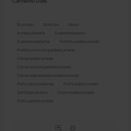
Carvalho Dias.
Brumado
Notícias
News
Acheisudoeste
Sudoestebaiano
Sudoestedabahia
Prefeituradebrumado
Prefeituramunicipaldebrumado
Câmaradebrumado
Câmaramunicipaldebrumado
Câmaradevereadoresdebrumado
Políticabrumadense
Políticadebrumado
Sertãoprodutivo
Governodebrumado
Políticaembrumado