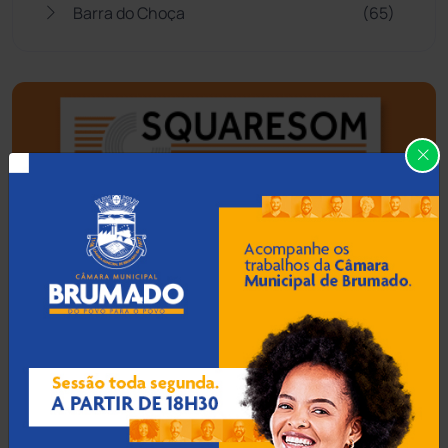
Barra do Choça
(65)
Belo Campo
(57)
Bom Jesus da Lapa
(505)
Boquira
(152)
Botuporã
(72)
Brasil
(7679)
Brumado
(31955)
Caculé
(695)