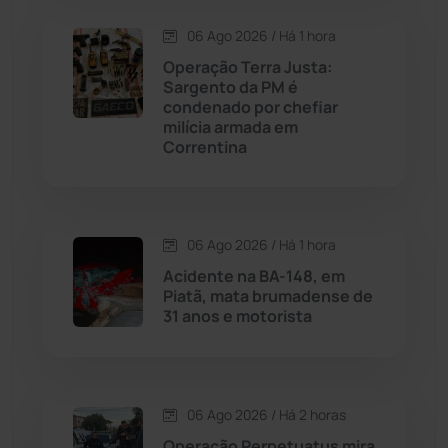
06 Ago 2026 / Há 1 hora
Contendas do Sincorá
(79)
Operação Terra Justa:
Sargento da PM é
Cordeiros
(49)
condenado por chefiar
milícia armada em
Correntina
Dom Basílio
(391)
Economia
(1235)
06 Ago 2026 / Há 1 hora
Educação
(232)
Acidente na BA-148, em
Piatã, mata brumadense de
31 anos e motorista
Érico Cardoso
(82)
Esportes
(522)
06 Ago 2026 / Há 2 horas
Eventos
(24)
Operação Perpetuatus mira