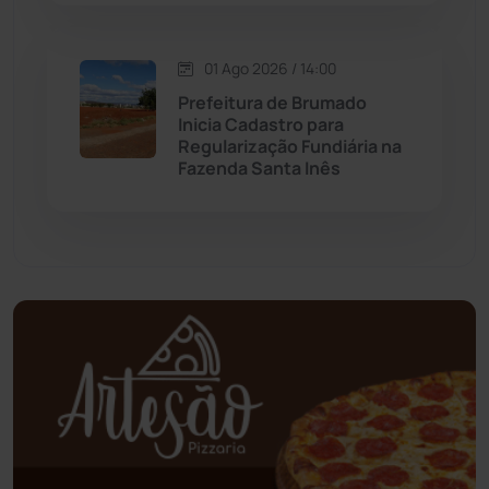
Oliveira dos Brejinhos
(67)
01 Ago 2026 / 14:00
Palmas de Monte Alto
(260)
Prefeitura de Brumado
Inicia Cadastro para
Paramirim
(342)
Regularização Fundiária na
Fazenda Santa Inês
Pindaí
(103)
Piripá
(90)
Planalto
(59)
Poções
(182)
Polícia Civil
(57)