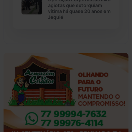
agiotas que extorquiam
vítima há quase 20 anos em
Feira da Mata
(23)
Jequié
Guajeru
(130)
Guanambi
(3492)
Ibiassucê
(167)
Ibicoara
(220)
Ibipitanga
(116)
Ibitiara
(32)
Igaporã
(218)