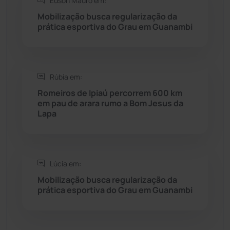
Edson Mauro em:
Seabra
(50)
Mobilização busca regularização da
prática esportiva do Grau em Guanambi
Sebastião Laranjeiras
(96)
Sítio do Mato
(42)
Rúbia em:
Sudoeste Baiano
(1530)
Romeiros de Ipiaú percorrem 600 km
em pau de arara rumo a Bom Jesus da
Lapa
Tanhaçu
(425)
Tanque Novo
(126)
Lúcia em:
Tecnologia
(12)
Mobilização busca regularização da
prática esportiva do Grau em Guanambi
Urandi
(156)
Vitória da Conquista
(2513)