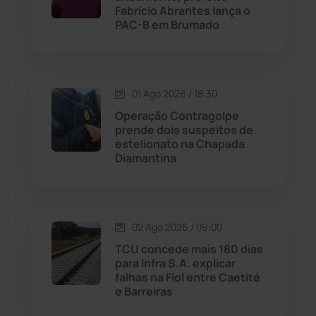
Fabrício Abrantes lança o
Livramento de Nossa...
(1338)
PAC-B em Brumado
Macaúbas
(713)
01 Ago 2026 / 18:30
Maetinga
(101)
Operação Contragolpe
prende dois suspeitos de
Malhada
(82)
estelionato na Chapada
Diamantina
Malhada de Pedras
(507)
Matina
(71)
02 Ago 2026 / 09:00
TCU concede mais 180 dias
Mortugaba
(31)
para Infra S.A. explicar
falhas na Fiol entre Caetité
Mundo
(436)
e Barreiras