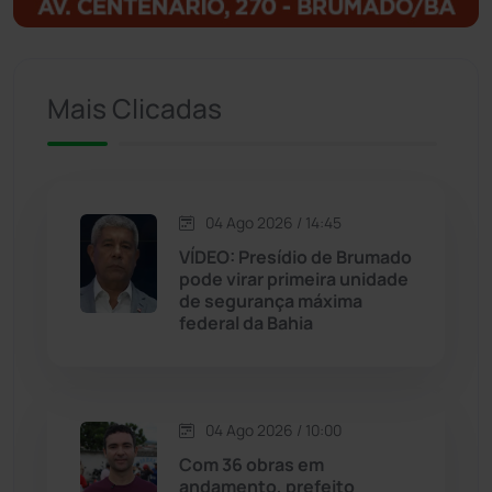
Ituaçu
(256)
Iuiu
(173)
Mais Clicadas
Jacaraci
(97)
Jequié
(312)
04 Ago 2026 / 14:45
VÍDEO: Presídio de Brumado
pode virar primeira unidade
Jussiape
(97)
de segurança máxima
federal da Bahia
Justiça
(1466)
Lagoa Real
(182)
04 Ago 2026 / 10:00
Licínio de Almeida
(118)
Com 36 obras em
andamento, prefeito