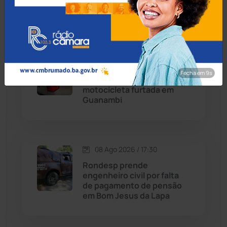
2025
Chapada Diamantina
(430)
Condeúba
(133)
08 Ago 2026 / 18:00
Contendas do Sincorá
(79)
Menor de 13 anos é
Fecha em 8s
apreendido pilotando
Cordeiros
(49)
motocicleta furtada em
Guanambi
Dom Basílio
(391)
Economia
(1236)
08 Ago 2026 / 17:30
Rondesp prende
Educação
(232)
engenheiro civil por falta
de pagamento de pensão
em Bom Jesus da Lapa
Érico Cardoso
(82)