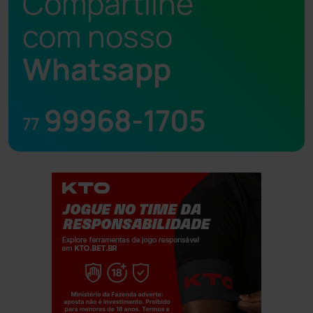
Compartilhe
com nosso
Whatsapp
99968-1705
77