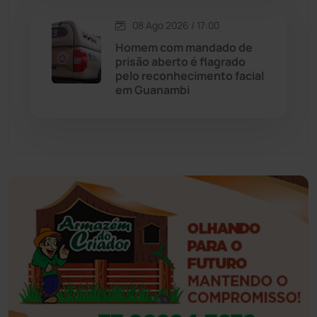
Esportes
(522)
08 Ago 2026 / 17:00
Eventos
(24)
Homem com mandado de
prisão aberto é flagrado
pelo reconhecimento facial
Feira da Mata
(23)
em Guanambi
Guajeru
(130)
Guanambi
(3501)
Ibiassucê
(168)
Ibicoara
(221)
Ibipitanga
(116)
Ibitiara
(32)