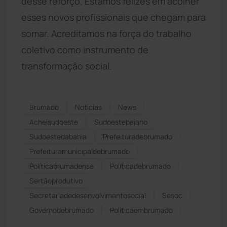
desse reforço. Estamos felizes em acolher
esses novos profissionais que chegam para
somar. Acreditamos na força do trabalho
coletivo como instrumento de
transformação social.
Brumado
Notícias
News
Acheisudoeste
Sudoestebaiano
Sudoestedabahia
Prefeituradebrumado
Prefeituramunicipaldebrumado
Políticabrumadense
Políticadebrumado
Sertãoprodutivo
Secretariadedesenvolvimentosocial
Sesoc
Governodebrumado
Políticaembrumado