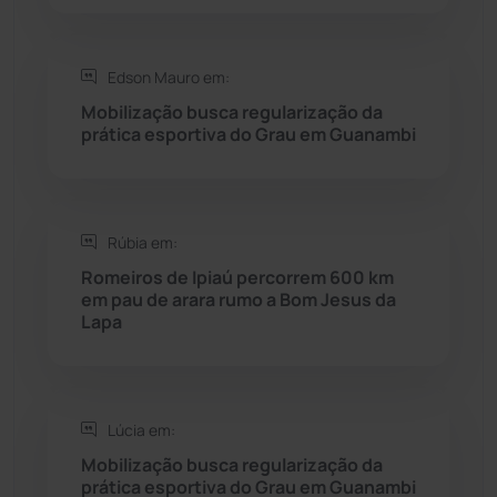
Saúde
(2429)
Edson Mauro em:
Seabra
(51)
Mobilização busca regularização da
prática esportiva do Grau em Guanambi
Sebastião Laranjeiras
(96)
Sítio do Mato
(42)
Rúbia em:
Sudoeste Baiano
(1530)
Romeiros de Ipiaú percorrem 600 km
em pau de arara rumo a Bom Jesus da
Lapa
Tanhaçu
(426)
Tanque Novo
(126)
Lúcia em:
Tecnologia
(12)
Mobilização busca regularização da
prática esportiva do Grau em Guanambi