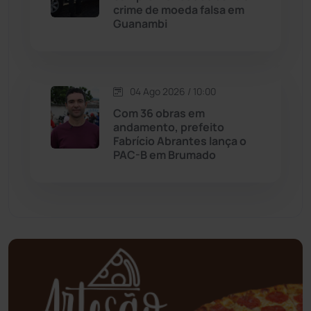
crime de moeda falsa em
Guanambi
Mundo
(437)
Oliveira dos Brejinhos
(67)
04 Ago 2026 / 10:00
Palmas de Monte Alto
(263)
Com 36 obras em
andamento, prefeito
Paramirim
(342)
Fabrício Abrantes lança o
PAC-B em Brumado
Pindaí
(103)
Piripá
(90)
Planalto
(59)
Poções
(182)