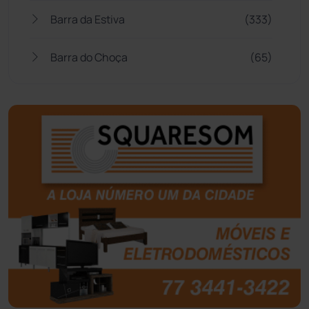
Barra da Estiva
(333)
Barra do Choça
(65)
Belo Campo
(57)
Bom Jesus da Lapa
(510)
Boquira
(152)
Botuporã
(73)
Brasil
(7680)
Brumado
(31962)