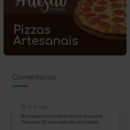
Polícia Civil
(59)
Polícia Militar
(27)
Política
(03)
Presidente Jânio Qu...
(125)
Riacho de Santana
(309)
Comentários
Rio de Contas
(411)
Rio do Antônio
(203)
M. M. L em:
Brumado inicia oferta da nova vacina
Rio do Pires
(98)
Pneumo 20 nas salas de vacinação