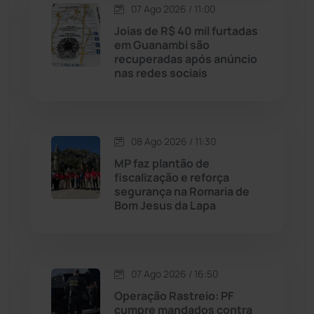
07 Ago 2026 / 11:00
Licínio de Almeida
(118)
Joias de R$ 40 mil furtadas
em Guanambi são
recuperadas após anúncio
Livramento de Nossa...
(1338)
nas redes sociais
Macaúbas
(715)
08 Ago 2026 / 11:30
Maetinga
(101)
MP faz plantão de
fiscalização e reforça
Malhada
(82)
segurança na Romaria de
Bom Jesus da Lapa
Malhada de Pedras
(508)
Matina
(71)
07 Ago 2026 / 16:50
Operação Rastreio: PF
Mortugaba
(31)
cumpre mandados contra