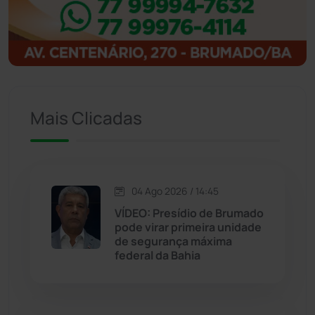
Igaporã
(218)
Ituaçu
(256)
Iuiu
(173)
Mais Clicadas
Jacaraci
(97)
Jequié
(314)
04 Ago 2026 / 14:45
VÍDEO: Presídio de Brumado
pode virar primeira unidade
Jussiape
(98)
de segurança máxima
federal da Bahia
Justiça
(1470)
Lagoa Real
(182)