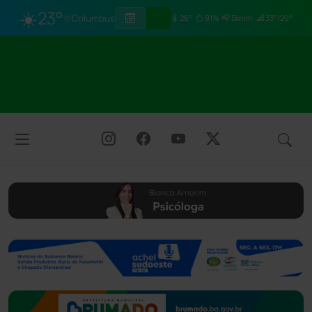
☀️
23°
Columbus
26°
91%
5km/h
33°/20°