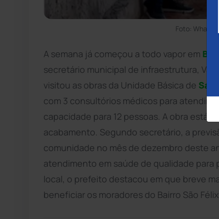
Foto: WhatsA
A semana já começou a todo vapor em
Bru
secretário municipal de infraestrutura, Van
visitou as obras da Unidade Básica de
Saú
com 3 consultórios médicos para atendime
capacidade para 12 pessoas. A obra está 4
acabamento. Segundo secretário, a previs
comunidade no mês de dezembro deste ano
atendimento em saúde de qualidade para p
local, o prefeito destacou em que breve m
beneficiar os moradores do Bairro São Félix