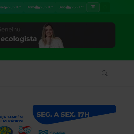
☀️
☁️
☁️
hã
28°/16°
Dom
28°/16°
Seg
26°/17°