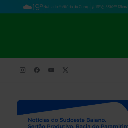
☁️
19°
Nublado
Vitória da Conq…
19°
83%
13km/