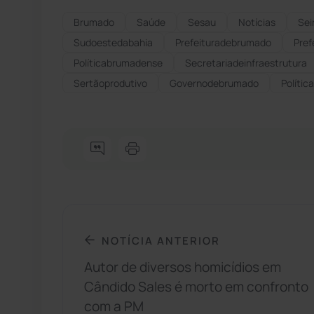
Brumado
Saúde
Sesau
Notícias
Sei
Sudoestedabahia
Prefeituradebrumado
Pref
Políticabrumadense
Secretariadeinfraestrutura
Sertãoprodutivo
Governodebrumado
Políti
NOTÍCIA ANTERIOR
Autor de diversos homicídios em
Cândido Sales é morto em confronto
com a PM