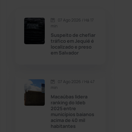
Caetanos
(47)
Caetité
(1504)
07 Ago 2026 / Há 17
min
Candiba
(157)
Suspeito de chefiar
tráfico em Jequié é
localizado e preso
Cândido Sales
(121)
em Salvador
Caraíbas
(103)
07 Ago 2026 / Há 47
Carinhanha
(299)
min
Macaúbas lidera
Caturama
(65)
ranking do Ideb
2025 entre
municípios baianos
Chapada Diamantina
(430)
acima de 40 mil
habitantes
Condeúba
(133)