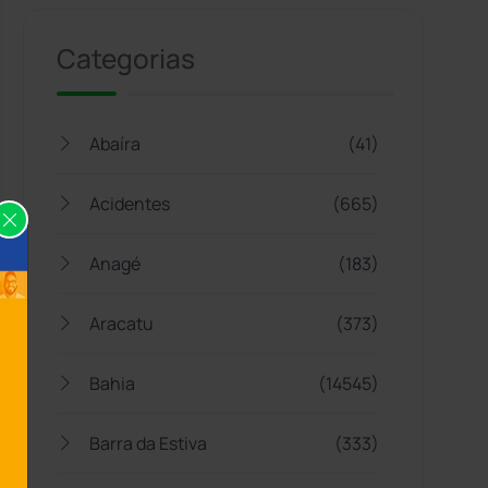
Categorias
Abaíra
(41)
Acidentes
(665)
Anagé
(183)
Aracatu
(373)
Bahia
(14545)
Barra da Estiva
(333)