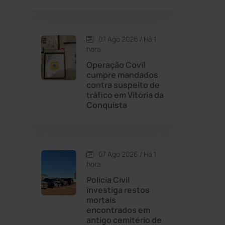
Contendas do Sincorá
(79)
07 Ago 2026 / Há 1
hora
Cordeiros
(49)
Operação Covil
cumpre mandados
Dom Basílio
(391)
contra suspeito de
tráfico em Vitória da
Conquista
Economia
(1235)
Educação
(232)
07 Ago 2026 / Há 1
Érico Cardoso
(82)
hora
Polícia Civil
investiga restos
Esportes
(522)
mortais
encontrados em
Eventos
(24)
antigo cemitério de