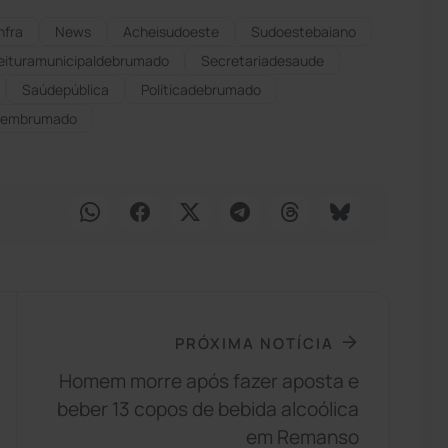
nfra
News
Acheisudoeste
Sudoestebaiano
eituramunicipaldebrumado
secretariadesaude
Saúdepública
Políticadebrumado
caembrumado
PRÓXIMA NOTÍCIA
Homem morre após fazer aposta e
beber 13 copos de bebida alcoólica
em Remanso