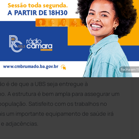
pp/Achei Sudoeste
mado
. Nesta segunda-feira (30), ao lado do
der Luís, o prefeito Fabrício Abrantes (Avante)
de
(UBS) do Bairro São Félix. A unidade contará
ntos, recepção e sala de reunião com
Fecha em 9
5% concluída, restando apenas a parte de
ão é de que a UBS seja entregue à
. A estrutura é bem ampla para assegurar um
opulação. Satisfeito com os trabalhos no
ais um importante equipamento de saúde irá
 e adjacências.