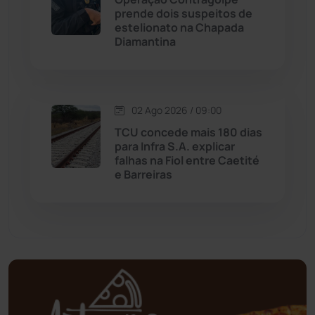
prende dois suspeitos de
Mortugaba
(31)
estelionato na Chapada
Diamantina
Mundo
(436)
Oliveira dos Brejinhos
(67)
02 Ago 2026 / 09:00
Palmas de Monte Alto
(260)
TCU concede mais 180 dias
para Infra S.A. explicar
falhas na Fiol entre Caetité
Paramirim
(342)
e Barreiras
Pindaí
(103)
Piripá
(90)
Planalto
(59)