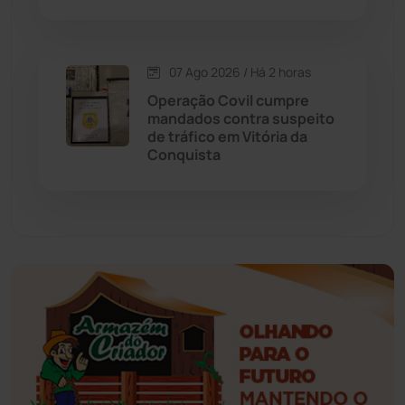
Esportes
(522)
07 Ago 2026 / Há 2 horas
Eventos
(24)
Operação Covil cumpre
mandados contra suspeito
de tráfico em Vitória da
Feira da Mata
(23)
Conquista
Guajeru
(130)
Guanambi
(3495)
Ibiassucê
(167)
Ibicoara
(221)
Ibipitanga
(116)