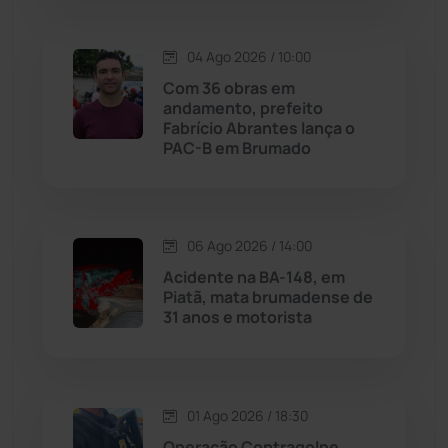
Lagoa Real
(182)
04 Ago 2026 / 10:00
Licínio de Almeida
(118)
Com 36 obras em
andamento, prefeito
Fabrício Abrantes lança o
Livramento de Nossa...
(1338)
PAC-B em Brumado
Macaúbas
(714)
06 Ago 2026 / 14:00
Maetinga
(101)
Acidente na BA-148, em
Piatã, mata brumadense de
Malhada
(82)
31 anos e motorista
Malhada de Pedras
(507)
Matina
(71)
01 Ago 2026 / 18:30
Operação Contragolpe