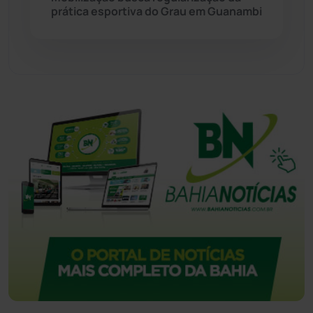
prática esportiva do Grau em Guanambi
Urandi
(156)
Vitória da Conquista
(2514)