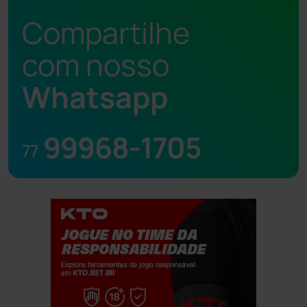
Compartilhe
com nosso
Whatsapp
99968-1705
77