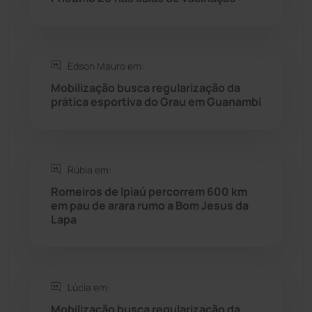
Rio do Pires
(98)
Saúde
(2427)
Edson Mauro em:
Seabra
(50)
Mobilização busca regularização da
prática esportiva do Grau em Guanambi
Sebastião Laranjeiras
(96)
Sítio do Mato
(42)
Rúbia em:
Romeiros de Ipiaú percorrem 600 km
Sudoeste Baiano
(1530)
em pau de arara rumo a Bom Jesus da
Lapa
Tanhaçu
(426)
Tanque Novo
(126)
Lúcia em:
Mobilização busca regularização da
Tecnologia
(12)