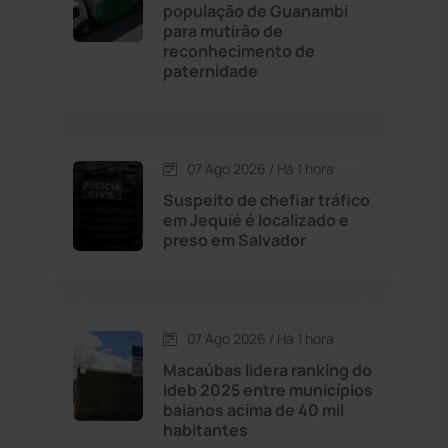
população de Guanambi
para mutirão de
reconhecimento de
Chapada Diamantina
(430)
paternidade
Condeúba
(133)
Contendas do Sincorá
(79)
07 Ago 2026 / Há 1 hora
Suspeito de chefiar tráfico
Cordeiros
(49)
em Jequié é localizado e
preso em Salvador
Dom Basílio
(391)
Economia
(1235)
07 Ago 2026 / Há 1 hora
Macaúbas lidera ranking do
Educação
(232)
Ideb 2025 entre municípios
baianos acima de 40 mil
habitantes
Érico Cardoso
(82)