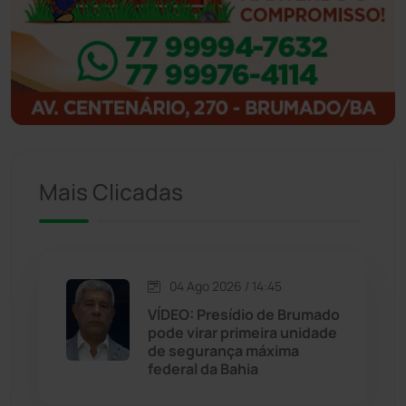
Ibitiara
(32)
Igaporã
(218)
Ituaçu
(256)
Iuiu
(173)
Mais Clicadas
Jacaraci
(97)
Jequié
(314)
04 Ago 2026 / 14:45
VÍDEO: Presídio de Brumado
pode virar primeira unidade
Jussiape
(97)
de segurança máxima
federal da Bahia
Justiça
(1466)