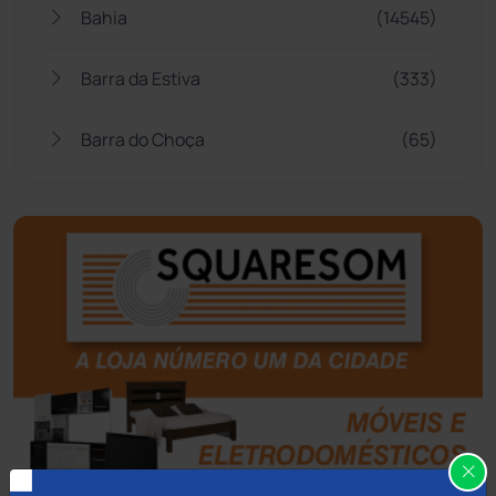
Bahia
(14545)
Barra da Estiva
(333)
Barra do Choça
(65)
Belo Campo
(57)
Bom Jesus da Lapa
(506)
Boquira
(152)
Botuporã
(72)
Brasil
(7679)