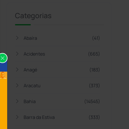
Categorias
Abaíra
(41)
Acidentes
(665)
Anagé
(183)
Aracatu
(373)
Bahia
(14545)
Barra da Estiva
(333)