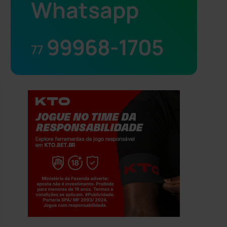
Whatsapp
99968-1705
77
Jogue com responsabilidade. 18+