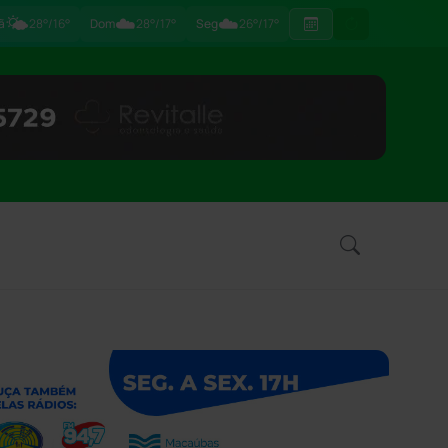
🌤️
☁️
☁️
ã
28°/16°
Dom
28°/17°
Seg
26°/17°