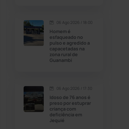
Contendas do Sincorá
(79)
06 Ago 2026 / 18:00
Cordeiros
(49)
Homem é
esfaqueado no
pulso e agredido a
Dom Basílio
(391)
capacetadas na
zona rural de
Guanambi
Economia
(1235)
Educação
(232)
06 Ago 2026 / 17:30
Érico Cardoso
(82)
Idoso de 76 anos é
preso por estuprar
criança com
Esportes
(522)
deficiência em
Jequié
Eventos
(24)