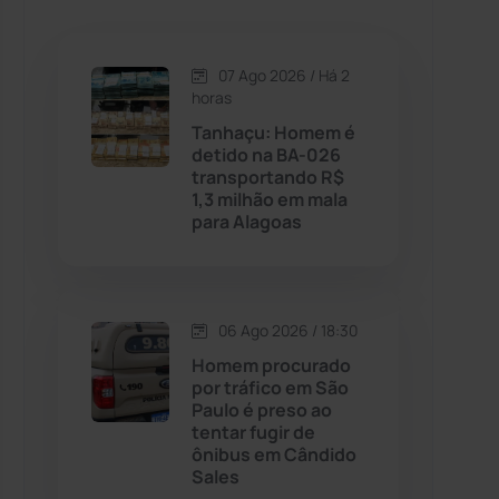
Caetanos
(47)
Caetité
(1504)
07 Ago 2026 / Há 2
horas
Candiba
(157)
Tanhaçu: Homem é
detido na BA-026
transportando R$
Cândido Sales
(121)
1,3 milhão em mala
para Alagoas
Caraíbas
(103)
Carinhanha
(299)
06 Ago 2026 / 18:30
Homem procurado
Caturama
(65)
por tráfico em São
Paulo é preso ao
tentar fugir de
Chapada Diamantina
(430)
ônibus em Cândido
Sales
Condeúba
(133)