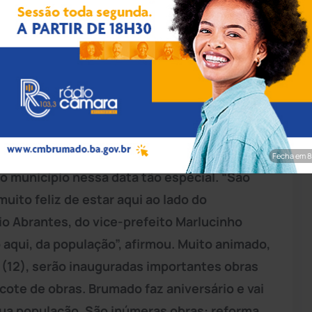
rim/Achei Sudoeste
 Ronaldo Carletto, chegou a
Brumado
nesta
 junto com a comitiva do governador Jerônimo
hei Sudoeste, Carletto destacou que o
Fecha em 7
o município nessa data tão especial. “São
uito feliz de estar aqui ao lado do
io Abrantes, do vice-prefeito Marlucinho
aqui, da população”, afirmou. Muito animado,
a (12), serão inauguradas importantes obras
cote de obras. Brumado faz aniversário e vai
ua população. São inúmeras obras: reforma