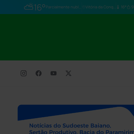
⛅
16°
Parcialmente nublado
Vitória da Conq…
16°
9