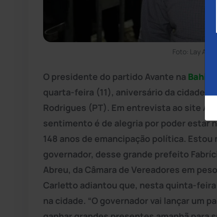
Foto: Lay Amo
O presidente do partido Avante na
Bahia
,
quarta-feira (11), aniversário da cidade,
Rodrigues (PT). Em entrevista ao site Ac
sentimento é de alegria por poder estar n
148 anos de emancipação política. Estou m
governador, desse grande prefeito Fabríc
Abreu, da Câmara de Vereadores em peso 
Carletto adiantou que, nesta quinta-feir
na cidade. “O governador vai lançar um pa
ganhar grandes presentes amanhã para s