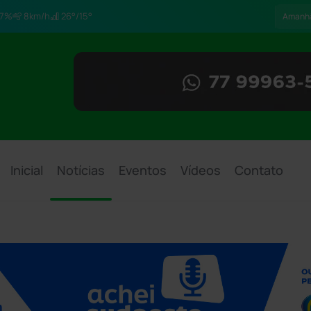
7%
8km/h
26°/15°
Amanh
Inicial
Notícias
Eventos
Vídeos
Contato