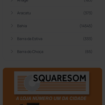
Aracatu
(373)
Bahia
(14545)
Barra da Estiva
(333)
Barra do Choça
(65)
Belo Campo
(57)
Bom Jesus da Lapa
(505)
Boquira
(152)
Botuporã
(72)