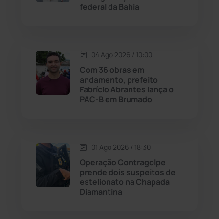
federal da Bahia
Jussiape
(97)
Justiça
(1466)
04 Ago 2026 / 10:00
Lagoa Real
(182)
Com 36 obras em
andamento, prefeito
Licínio de Almeida
(118)
Fabrício Abrantes lança o
PAC-B em Brumado
Livramento de Nossa...
(1338)
Macaúbas
(713)
01 Ago 2026 / 18:30
Operação Contragolpe
Maetinga
(101)
prende dois suspeitos de
estelionato na Chapada
Diamantina
Malhada
(82)