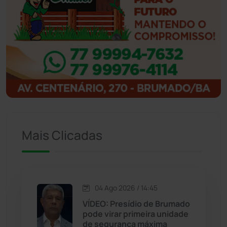
Ibicoara
(220)
Ibipitanga
(116)
Ibitiara
(32)
Igaporã
(218)
Ituaçu
(256)
Mais Clicadas
Iuiu
(173)
Jacaraci
(97)
04 Ago 2026 / 14:45
VÍDEO: Presídio de Brumado
Jequié
(313)
pode virar primeira unidade
de segurança máxima