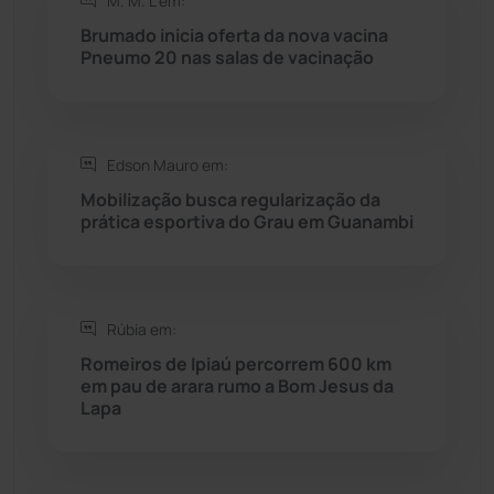
M. M. L em:
Brumado inicia oferta da nova vacina
Rio do Antônio
(203)
Pneumo 20 nas salas de vacinação
Rio do Pires
(98)
Edson Mauro em:
Saúde
(2427)
Mobilização busca regularização da
prática esportiva do Grau em Guanambi
Seabra
(50)
Sebastião Laranjeiras
(96)
Rúbia em:
Sítio do Mato
(42)
Romeiros de Ipiaú percorrem 600 km
em pau de arara rumo a Bom Jesus da
Lapa
Sudoeste Baiano
(1530)
Tanhaçu
(426)