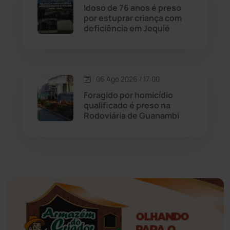
Idoso de 76 anos é preso
Educação
(232)
por estuprar criança com
deficiência em Jequié
Érico Cardoso
(82)
Esportes
(522)
06 Ago 2026 / 17:00
Foragido por homicídio
Eventos
(24)
qualificado é preso na
Rodoviária de Guanambi
Feira da Mata
(23)
Guajeru
(130)
Guanambi
(3494)
Ibiassucê
(167)