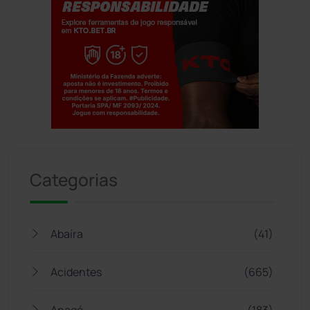
Jogue com responsabilidade. 18+
Categorias
Abaíra
(41)
Acidentes
(665)
Anagé
(183)