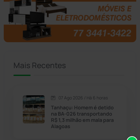
Brasil
(7679)
Brumado
(31955)
Caculé
(696)
Mais Recentes
Caetanos
(47)
Caetité
(1504)
07 Ago 2026 / Há 6 horas
Candiba
(157)
Tanhaçu: Homem é detido
na BA-026 transportando
Cândido Sales
(121)
R$ 1,3 milhão em mala para
Alagoas
Caraíbas
(103)