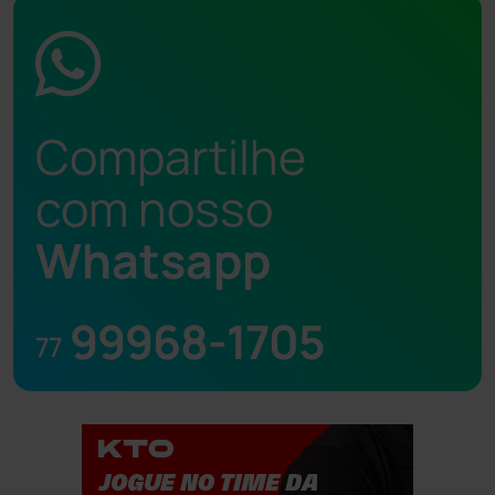
Compartilhe
com nosso
Whatsapp
99968-1705
77