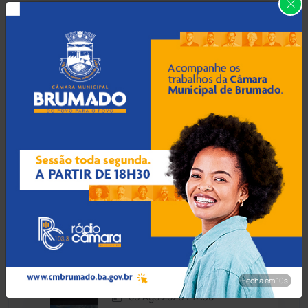
Carinhanha
(299)
06 Ago 2026 / 18:30
Homem procurado por
Caturama
(65)
tráfico em São Paulo é
preso ao tentar fugir de
ônibus em Cândido Sales
Chapada Diamantina
(430)
Condeúba
(133)
06 Ago 2026 / 18:00
Contendas do Sincorá
(79)
Homem é esfaqueado no
pulso e agredido a
Cordeiros
(49)
capacetadas na zona rural
de Guanambi
Dom Basílio
(391)
Fecha em 8s
Economia
(1235)
06 Ago 2026 / 17:30