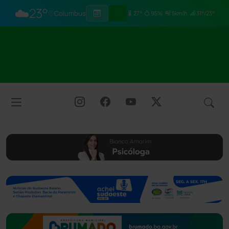
☁️
23°
Columbus
27°
95%
5km/h
31°/23°