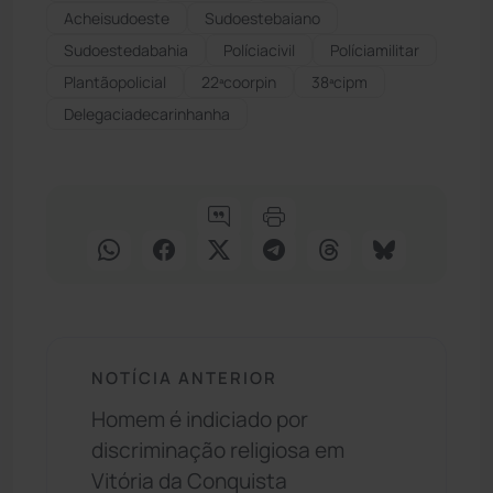
Acheisudoeste
Sudoestebaiano
Sudoestedabahia
Políciacivil
Políciamilitar
Plantãopolicial
22ªcoorpin
38ªcipm
Delegaciadecarinhanha
NOTÍCIA ANTERIOR
Homem é indiciado por
discriminação religiosa em
Vitória da Conquista