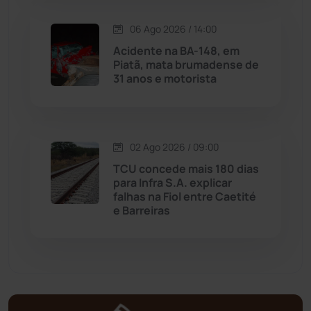
Malhada de Pedras
(507)
06 Ago 2026 / 14:00
Matina
(71)
Acidente na BA-148, em
Piatã, mata brumadense de
31 anos e motorista
Mortugaba
(31)
Mundo
(436)
02 Ago 2026 / 09:00
Oliveira dos Brejinhos
(67)
TCU concede mais 180 dias
para Infra S.A. explicar
Palmas de Monte Alto
(260)
falhas na Fiol entre Caetité
e Barreiras
Paramirim
(342)
Pindaí
(103)
Piripá
(90)