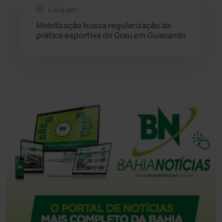
Lúcia em:
Tanque Novo
(126)
Mobilização busca regularização da
prática esportiva do Grau em Guanambi
Tecnologia
(12)
Urandi
(156)
Vitória da Conquista
(2513)