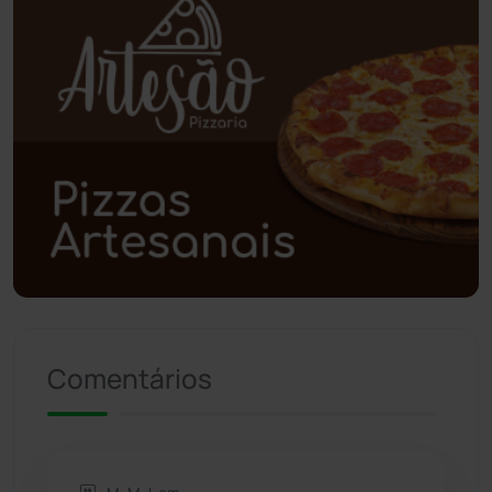
Planalto
(59)
Poções
(182)
Polícia Civil
(57)
Polícia Militar
(27)
Política
(03)
Presidente Jânio Qu...
(125)
Comentários
Riacho de Santana
(309)
Rio de Contas
(410)