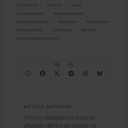
Carinhanha
Notícias
News
Acheisudoeste
Sudoestebaiano
Sudoestedabahia
Políciacivil
Políciamilitar
Plantãopolicial
22ªcoorpin
38ªcipm
Delegaciadecarinhanha
NOTÍCIA ANTERIOR
Homem desaparece e morre
afogado dentro de tanque na