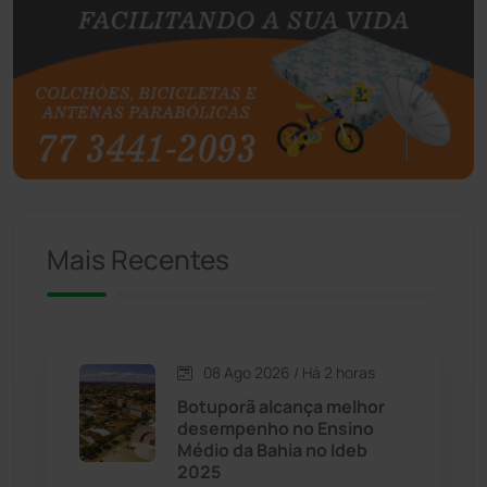
Botuporã
(73)
Brasil
(7680)
Brumado
(31962)
Caculé
(697)
Mais Recentes
Caetanos
(47)
Caetité
(1504)
08 Ago 2026 / Há 2 horas
Candiba
(157)
Botuporã alcança melhor
desempenho no Ensino
Cândido Sales
(121)
Médio da Bahia no Ideb
2025