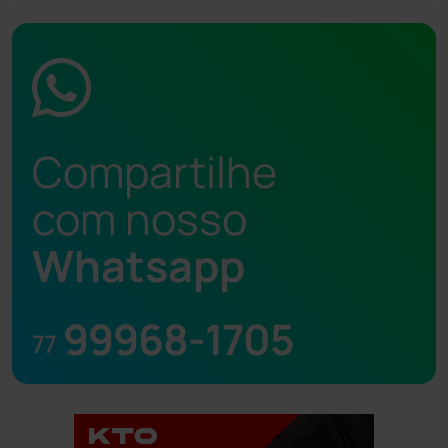
Compartilhe
com nosso
Whatsapp
99968-1705
77