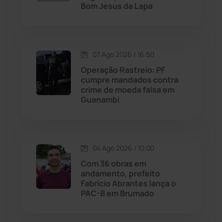
Bom Jesus da Lapa
Malhada de Pedras
(508)
Matina
(71)
07 Ago 2026 / 16:50
Operação Rastreio: PF
Mortugaba
(31)
cumpre mandados contra
crime de moeda falsa em
Guanambi
Mundo
(437)
Oliveira dos Brejinhos
(67)
04 Ago 2026 / 10:00
Palmas de Monte Alto
(263)
Com 36 obras em
andamento, prefeito
Paramirim
(342)
Fabrício Abrantes lança o
PAC-B em Brumado
Pindaí
(103)