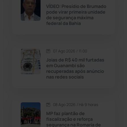
VÍDEO: Presídio de Brumado
pode virar primeira unidade
Jussiape
(98)
de segurança máxima
federal da Bahia
Justiça
(1470)
Lagoa Real
(182)
07 Ago 2026 / 11:00
Licínio de Almeida
(118)
Joias de R$ 40 mil furtadas
em Guanambi são
recuperadas após anúncio
Livramento de Nossa...
(1338)
nas redes sociais
Macaúbas
(715)
08 Ago 2026 / Há 9 horas
Maetinga
(101)
MP faz plantão de
fiscalização e reforça
Malhada
(82)
segurança na Romaria de