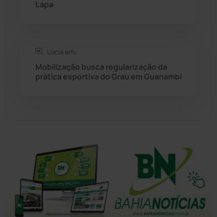
Lapa
Tanhaçu
(426)
Tanque Novo
(126)
Lúcia em:
Tecnologia
(12)
Mobilização busca regularização da
prática esportiva do Grau em Guanambi
Urandi
(157)
Vitória da Conquista
(2516)