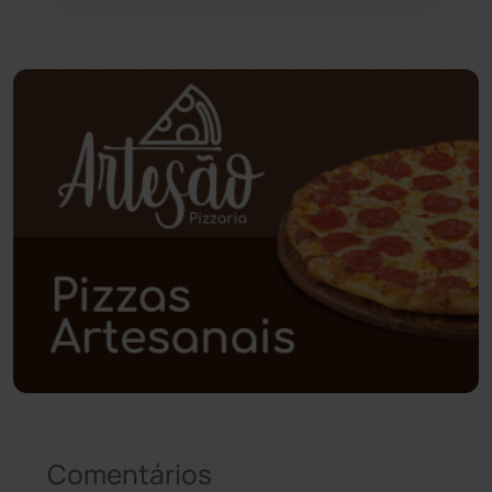
Piripá
(90)
Planalto
(59)
Poções
(182)
Polícia Civil
(59)
Polícia Militar
(27)
Política
(03)
Presidente Jânio Qu...
(125)
Riacho de Santana
(309)
Comentários