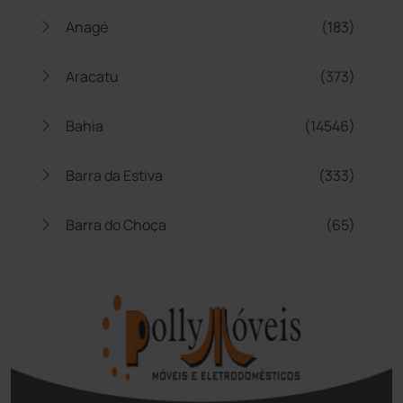
Anagé
(183)
Aracatu
(373)
Bahia
(14546)
Barra da Estiva
(333)
Barra do Choça
(65)
Belo Campo
(57)
Bom Jesus da Lapa
(510)
Boquira
(152)