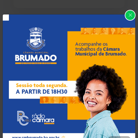
Caraíbas
(103)
Carinhanha
(300)
08 Ago 2026 / Há 2 horas
Menor de 13 anos é
Caturama
(65)
apreendido pilotando
motocicleta furtada em
Guanambi
Chapada Diamantina
(430)
Condeúba
(133)
08 Ago 2026 / Há 3 horas
Contendas do Sincorá
(79)
Rondesp prende
engenheiro civil por falta
Cordeiros
(49)
de pagamento de pensão
em Bom Jesus da Lapa
Dom Basílio
(391)