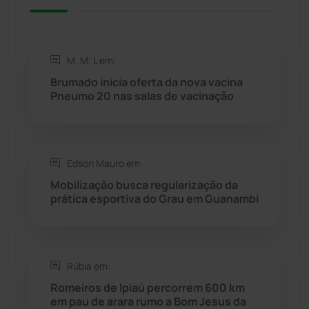
Rio de Contas
(411)
Rio do Antônio
(203)
M. M. L em:
Brumado inicia oferta da nova vacina
Rio do Pires
(98)
Pneumo 20 nas salas de vacinação
Saúde
(2429)
Edson Mauro em:
Seabra
(51)
Mobilização busca regularização da
prática esportiva do Grau em Guanambi
Sebastião Laranjeiras
(96)
Sítio do Mato
(42)
Rúbia em:
Sudoeste Baiano
(1530)
Romeiros de Ipiaú percorrem 600 km
em pau de arara rumo a Bom Jesus da