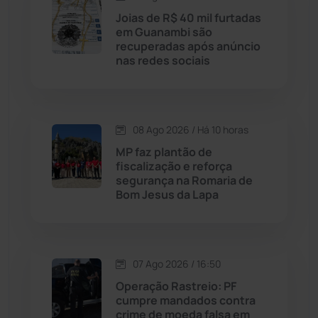
Licínio de Almeida
(118)
Joias de R$ 40 mil furtadas
em Guanambi são
recuperadas após anúncio
Livramento de Nossa...
(1338)
nas redes sociais
Macaúbas
(715)
08 Ago 2026 / Há 10 horas
Maetinga
(101)
MP faz plantão de
fiscalização e reforça
Malhada
(82)
segurança na Romaria de
Bom Jesus da Lapa
Malhada de Pedras
(508)
Matina
(71)
07 Ago 2026 / 16:50
Operação Rastreio: PF
Mortugaba
(31)
cumpre mandados contra
crime de moeda falsa em