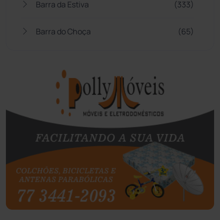
Barra da Estiva
(333)
Barra do Choça
(65)
Belo Campo
(57)
Bom Jesus da Lapa
(510)
Boquira
(152)
Botuporã
(73)
Brasil
(7680)
Brumado
(31962)