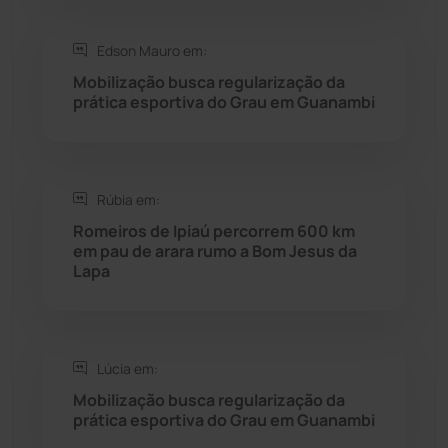
Edson Mauro em:
Seabra
(51)
Mobilização busca regularização da
prática esportiva do Grau em Guanambi
Sebastião Laranjeiras
(96)
Sítio do Mato
(42)
Rúbia em:
Sudoeste Baiano
(1530)
Romeiros de Ipiaú percorrem 600 km
em pau de arara rumo a Bom Jesus da
Lapa
Tanhaçu
(426)
Tanque Novo
(126)
Lúcia em:
Tecnologia
(12)
Mobilização busca regularização da
prática esportiva do Grau em Guanambi
Urandi
(157)