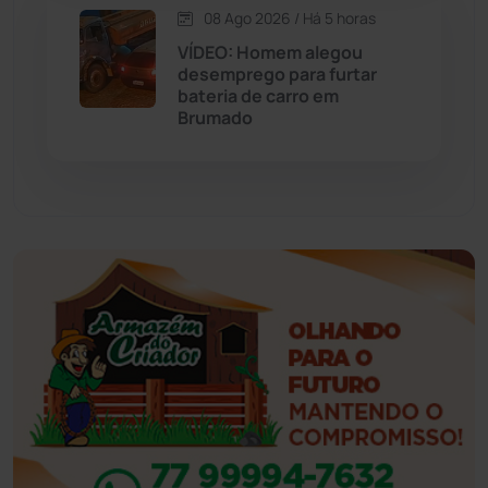
08 Ago 2026 / Há 5 horas
Eventos
(24)
VÍDEO: Homem alegou
desemprego para furtar
bateria de carro em
Feira da Mata
(23)
Brumado
Guajeru
(130)
Guanambi
(3501)
Ibiassucê
(167)
Ibicoara
(221)
Ibipitanga
(116)
Ibitiara
(32)