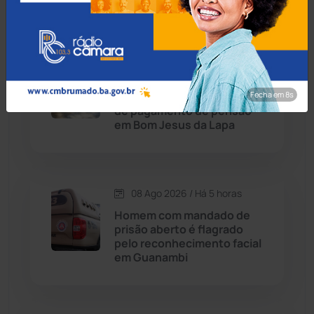
Condeúba
(133)
08 Ago 2026 / Há 4 horas
Contendas do Sincorá
(79)
Rondesp prende
Fecha em 7s
engenheiro civil por falta
Cordeiros
(49)
de pagamento de pensão
em Bom Jesus da Lapa
Dom Basílio
(391)
Economia
(1236)
08 Ago 2026 / Há 5 horas
Homem com mandado de
Educação
(232)
prisão aberto é flagrado
pelo reconhecimento facial
em Guanambi
Érico Cardoso
(82)
Esportes
(522)