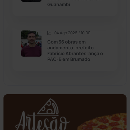
Guanambi
Mundo
(437)
Oliveira dos Brejinhos
(67)
04 Ago 2026 / 10:00
Palmas de Monte Alto
(263)
Com 36 obras em
andamento, prefeito
Paramirim
(342)
Fabrício Abrantes lança o
PAC-B em Brumado
Pindaí
(103)
Piripá
(90)
Planalto
(59)
Poções
(182)