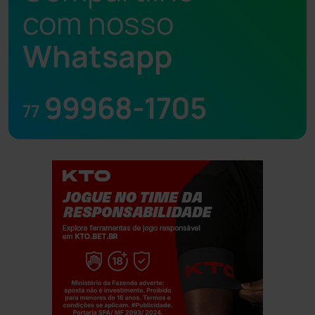
com nosso
Whatsapp
99968-1705
77