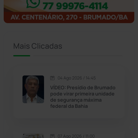
Igaporã
(218)
Ituaçu
(256)
Iuiu
(173)
Mais Clicadas
Jacaraci
(97)
Jequié
(314)
04 Ago 2026 / 14:45
VÍDEO: Presídio de Brumado
pode virar primeira unidade
Jussiape
(98)
de segurança máxima
federal da Bahia
Justiça
(1470)
Lagoa Real
(182)
07 Ago 2026 / 11:00