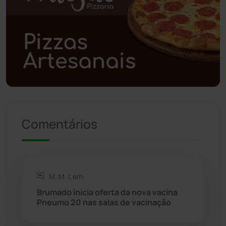
Polícia Civil
(59)
Polícia Militar
(27)
Política
(03)
Presidente Jânio Qu...
(125)
Riacho de Santana
(309)
Comentários
Rio de Contas
(411)
Rio do Antônio
(203)
M. M. L em:
Brumado inicia oferta da nova vacina
Rio do Pires
(98)
Pneumo 20 nas salas de vacinação
Saúde
(2429)