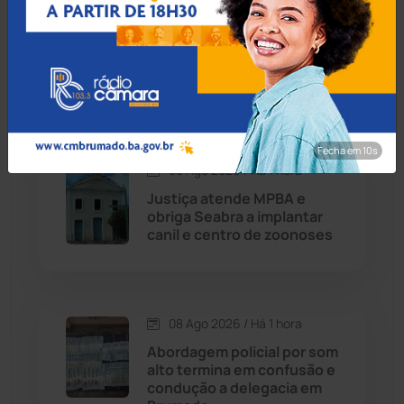
PM e Conselho Tutelar
Caturama
(65)
resgatam crianças
abandonadas e apuram
denúncias em Guanambi
Chapada Diamantina
(430)
Condeúba
(133)
Fecha em 8s
08 Ago 2026 / Há 1 hora
Contendas do Sincorá
(79)
Justiça atende MPBA e
obriga Seabra a implantar
Cordeiros
(49)
canil e centro de zoonoses
Dom Basílio
(391)
08 Ago 2026 / Há 1 hora
Economia
(1236)
Abordagem policial por som
alto termina em confusão e
Educação
(232)
condução a delegacia em