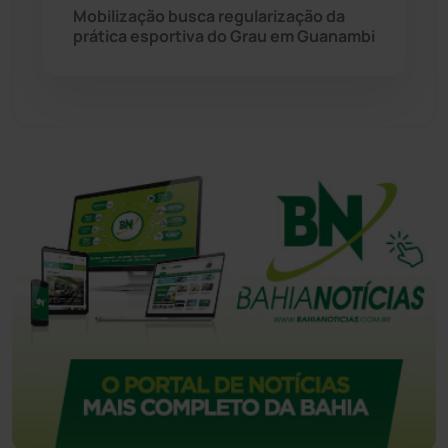
Mobilização busca regularização da
prática esportiva do Grau em Guanambi
Tecnologia
(12)
Urandi
(157)
Vitória da Conquista
(2515)