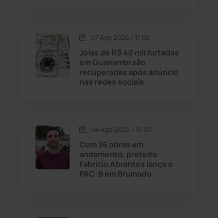
Justiça
(1470)
Lagoa Real
(182)
07 Ago 2026 / 11:00
Joias de R$ 40 mil furtadas
Licínio de Almeida
(118)
em Guanambi são
recuperadas após anúncio
nas redes sociais
Livramento de Nossa...
(1338)
Macaúbas
(715)
04 Ago 2026 / 10:00
Maetinga
(101)
Com 36 obras em
andamento, prefeito
Fabrício Abrantes lança o
Malhada
(82)
PAC-B em Brumado
Malhada de Pedras
(508)