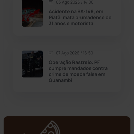
Matina
(71)
06 Ago 2026 / 14:00
Acidente na BA-148, em
Piatã, mata brumadense de
Mortugaba
(31)
31 anos e motorista
Mundo
(437)
Oliveira dos Brejinhos
(67)
07 Ago 2026 / 16:50
Operação Rastreio: PF
Palmas de Monte Alto
(263)
cumpre mandados contra
crime de moeda falsa em
Guanambi
Paramirim
(342)
Pindaí
(103)
Piripá
(90)
Planalto
(59)