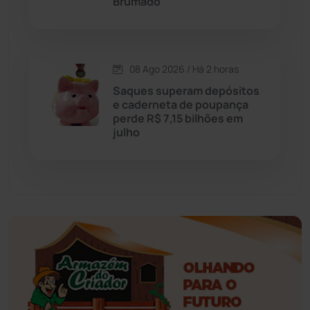
Brumado
Érico Cardoso
(82)
Esportes
(522)
08 Ago 2026 / Há 2 horas
Saques superam depósitos
Eventos
(24)
e caderneta de poupança
perde R$ 7,15 bilhões em
julho
Feira da Mata
(23)
Guajeru
(130)
Guanambi
(3499)
Ibiassucê
(167)
Ibicoara
(221)