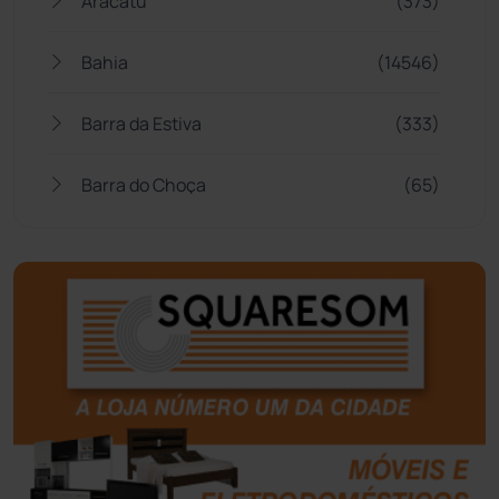
Aracatu
(373)
Bahia
(14546)
Barra da Estiva
(333)
Barra do Choça
(65)
Belo Campo
(57)
Bom Jesus da Lapa
(509)
Boquira
(152)
Botuporã
(72)
Brasil
(7680)