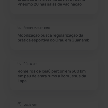
Pneumo 20 nas salas de vacinação
Rio do Pires
(98)
Saúde
(2429)
Edson Mauro em:
Mobilização busca regularização da
Seabra
(51)
prática esportiva do Grau em Guanambi
Sebastião Laranjeiras
(96)
Rúbia em:
Sítio do Mato
(42)
Romeiros de Ipiaú percorrem 600 km
em pau de arara rumo a Bom Jesus da
Sudoeste Baiano
(1530)
Lapa
Tanhaçu
(426)
Tanque Novo
(126)
Lúcia em: