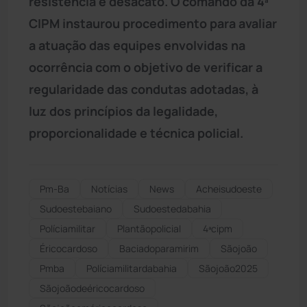
resistência e desacato. O comando da 4ª
CIPM instaurou procedimento para avaliar
a atuação das equipes envolvidas na
ocorrência com o objetivo de verificar a
regularidade das condutas adotadas, à
luz dos princípios da legalidade,
proporcionalidade e técnica policial.
Pm-Ba
Notícias
News
Acheisudoeste
Sudoestebaiano
Sudoestedabahia
Políciamilitar
Plantãopolicial
4ªcipm
Éricocardoso
Baciadoparamirim
Sãojoão
Pmba
Políciamilitardabahia
Sãojoão2025
Sãojoãodeéricocardoso