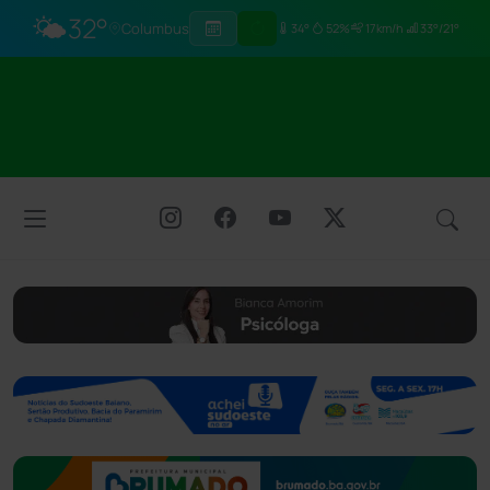
🌤️
32°
Columbus
34°
52%
17km/h
33°/21°