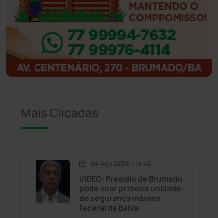
Ibipitanga
(116)
Ibitiara
(32)
Igaporã
(218)
Ituaçu
(256)
Mais Clicadas
Iuiu
(173)
Jacaraci
(97)
04 Ago 2026 / 14:45
Jequié
(314)
VÍDEO: Presídio de Brumado
pode virar primeira unidade
de segurança máxima
Jussiape
(98)
federal da Bahia