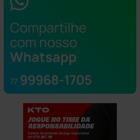
Compartilhe
com nosso
Whatsapp
99968-1705
77