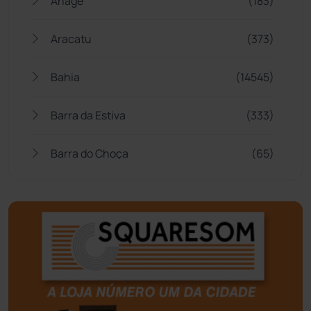
Anagé
(183)
Aracatu
(373)
Bahia
(14545)
Barra da Estiva
(333)
Barra do Choça
(65)
Belo Campo
(57)
Bom Jesus da Lapa
(505)
Boquira
(152)
Botuporã
(72)