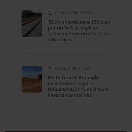
Malhada de Pedras
(507)
02 Ago 2026 / 09:00
Matina
(71)
TCU concede mais 180 dias
para Infra S.A. explicar
falhas na Fiol entre Caetité
Mortugaba
(31)
e Barreiras
Mundo
(436)
Oliveira dos Brejinhos
(67)
01 Ago 2026 / 14:00
Prefeitura de Brumado
Palmas de Monte Alto
(260)
Inicia Cadastro para
Regularização Fundiária na
Fazenda Santa Inês
Paramirim
(342)
Pindaí
(103)
Piripá
(90)