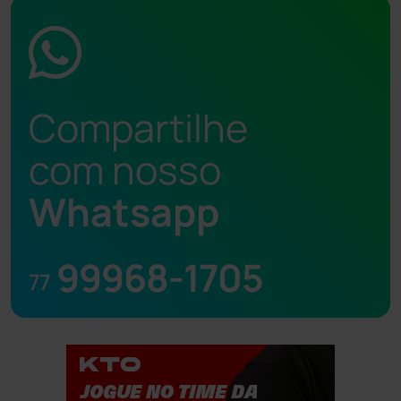
Compartilhe
com nosso
Whatsapp
99968-1705
77