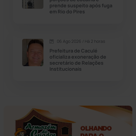
prende suspeito após fuga
Educação
(232)
em Rio do Pires
Érico Cardoso
(82)
06 Ago 2026 / Há 2 horas
Esportes
(522)
Prefeitura de Caculé
oficializa exoneração de
Eventos
(24)
secretário de Relações
Institucionais
Feira da Mata
(23)
Guajeru
(130)
Guanambi
(3494)
Ibiassucê
(167)