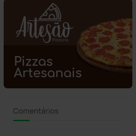
Planalto
(59)
Poções
(182)
Polícia Civil
(57)
Polícia Militar
(27)
Política
(03)
Presidente Jânio Qu...
(125)
Comentários
Riacho de Santana
(309)
Rio de Contas
(410)