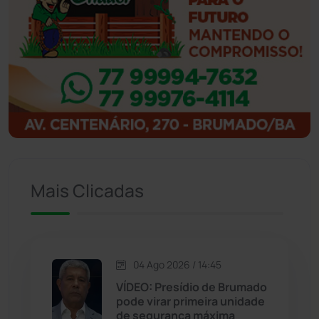
Ibicoara
(220)
Ibipitanga
(116)
Ibitiara
(32)
Igaporã
(218)
Ituaçu
(256)
Mais Clicadas
Iuiu
(173)
Jacaraci
(97)
04 Ago 2026 / 14:45
VÍDEO: Presídio de Brumado
Jequié
(313)
pode virar primeira unidade
de segurança máxima