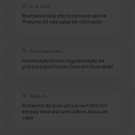
M. M. L em:
Rio do Antônio
(203)
Brumado inicia oferta da nova vacina
Pneumo 20 nas salas de vacinação
Rio do Pires
(98)
Saúde
(2427)
Edson Mauro em:
Mobilização busca regularização da
Seabra
(50)
prática esportiva do Grau em Guanambi
Sebastião Laranjeiras
(96)
Rúbia em:
Sítio do Mato
(42)
Romeiros de Ipiaú percorrem 600 km
em pau de arara rumo a Bom Jesus da
Sudoeste Baiano
(1530)
Lapa
Tanhaçu
(425)