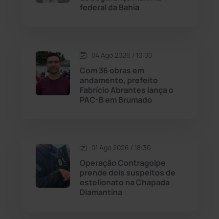
federal da Bahia
Jussiape
(97)
Justiça
(1466)
04 Ago 2026 / 10:00
Lagoa Real
(182)
Com 36 obras em
andamento, prefeito
Licínio de Almeida
(118)
Fabrício Abrantes lança o
PAC-B em Brumado
Livramento de Nossa...
(1338)
Macaúbas
(713)
01 Ago 2026 / 18:30
Operação Contragolpe
Maetinga
(101)
prende dois suspeitos de
estelionato na Chapada
Diamantina
Malhada
(82)