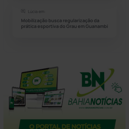
Tanque Novo
(126)
Lúcia em:
Mobilização busca regularização da
prática esportiva do Grau em Guanambi
Tecnologia
(12)
Urandi
(156)
Vitória da Conquista
(2513)