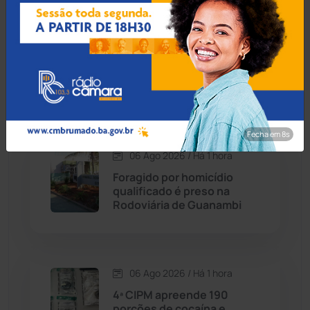
Carinhanha
(299)
06 Ago 2026 / Há 39 min
Idoso de 76 anos é preso
Caturama
(65)
por estuprar criança com
deficiência em Jequié
Chapada Diamantina
(430)
Fecha em 7s
Condeúba
(133)
06 Ago 2026 / Há 1 hora
Foragido por homicídio
Contendas do Sincorá
(79)
qualificado é preso na
Rodoviária de Guanambi
Cordeiros
(49)
Dom Basílio
(391)
06 Ago 2026 / Há 1 hora
Economia
(1235)
4ª CIPM apreende 190
porções de cocaína e