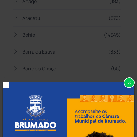
Anagé
(183)
Aracatu
(373)
Bahia
(14545)
Barra da Estiva
(333)
Barra do Choça
(65)
Belo Campo
(57)
Bom Jesus da Lapa
(507)
Boquira
(152)
Botuporã
(72)