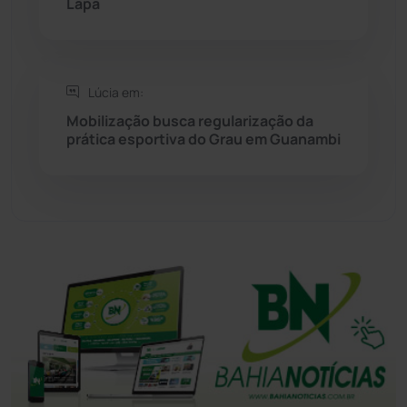
Lapa
Tanque Novo
(126)
Tecnologia
(12)
Lúcia em:
Mobilização busca regularização da
Urandi
(157)
prática esportiva do Grau em Guanambi
Vitória da Conquista
(2514)