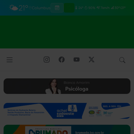
🌤️
21°
Columbus
24°
90%
7km/h
30°/21°