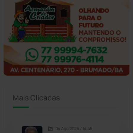
Ibicoara
(221)
Ibipitanga
(116)
Ibitiara
(32)
Igaporã
(218)
Ituaçu
(256)
Iuiu
(173)
Mais Clicadas
Jacaraci
(97)
Jequié
(314)
04 Ago 2026 / 14:45