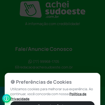
A informação com credibilidade!
Fale/Anuncie Conosco
(77) 99968-1705
redacao@acheisudoeste.com.br
🍪 Preferências de Cookies
Utilizamos cookies para melhorar sua experiência. Ao
continuar, você concorda com nossa
Política de
Política de
Achei Sudoeste
Privacidade
.
Privacidade
© 2026 - Todos