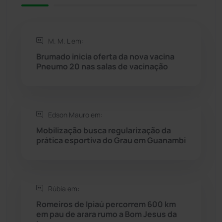
Rio do Antônio
(203)
M. M. L em:
Rio do Pires
(98)
Brumado inicia oferta da nova vacina
Pneumo 20 nas salas de vacinação
Saúde
(2427)
Seabra
(50)
Edson Mauro em:
Mobilização busca regularização da
Sebastião Laranjeiras
(96)
prática esportiva do Grau em Guanambi
Sítio do Mato
(42)
Sudoeste Baiano
(1530)
Rúbia em:
Romeiros de Ipiaú percorrem 600 km
em pau de arara rumo a Bom Jesus da
Tanhaçu
(426)