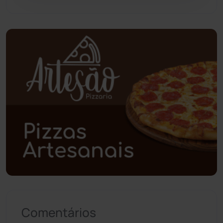
Piripá
(90)
Planalto
(59)
Poções
(182)
Polícia Civil
(58)
Polícia Militar
(27)
Política
(03)
Presidente Jânio Qu...
(125)
Riacho de Santana
(309)
Comentários
Rio de Contas
(410)