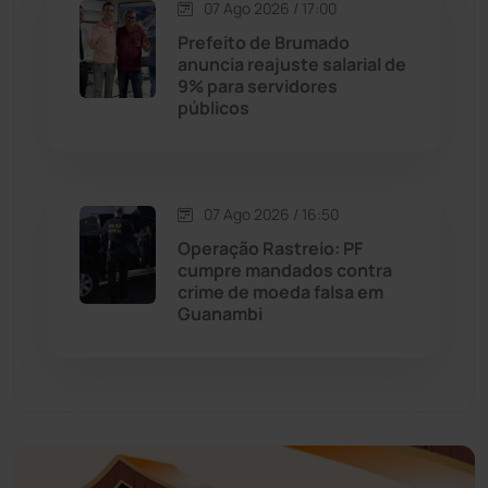
07 Ago 2026 / 17:00
Educação
(232)
Prefeito de Brumado
anuncia reajuste salarial de
9% para servidores
Érico Cardoso
(82)
públicos
Esportes
(522)
07 Ago 2026 / 16:50
Eventos
(24)
Operação Rastreio: PF
cumpre mandados contra
Feira da Mata
(23)
crime de moeda falsa em
Guanambi
Guajeru
(130)
Guanambi
(3498)
Ibiassucê
(167)