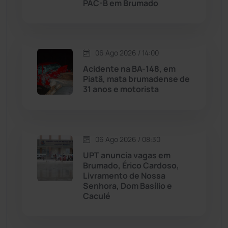
PAC-B em Brumado
Malhada de Pedras
(508)
Matina
(71)
06 Ago 2026 / 14:00
Mortugaba
(31)
Acidente na BA-148, em
Piatã, mata brumadense de
31 anos e motorista
Mundo
(437)
Oliveira dos Brejinhos
(67)
06 Ago 2026 / 08:30
Palmas de Monte Alto
(261)
UPT anuncia vagas em
Brumado, Érico Cardoso,
Paramirim
(342)
Livramento de Nossa
Senhora, Dom Basílio e
Caculé
Pindaí
(103)