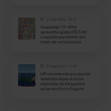
Carinhanha
(300)
07 Ago 2026 / 18:00
Caturama
(65)
Guanambi: 17º BPM
apreende quase R$ 3 mil
suspeito escondido em
Chapada Diamantina
(430)
short de motociclista
Condeúba
(133)
Contendas do Sincorá
(79)
07 Ago 2026 / 17:30
MP recomenda que escola
Cordeiros
(49)
readmita aluno autista
impedido de frequentar
aulas em Porto Seguro
Dom Basílio
(391)
Economia
(1235)