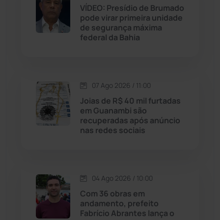
VÍDEO: Presídio de Brumado
Jussiape
(97)
pode virar primeira unidade
de segurança máxima
Justiça
(1470)
federal da Bahia
Lagoa Real
(182)
07 Ago 2026 / 11:00
Licínio de Almeida
(118)
Joias de R$ 40 mil furtadas
em Guanambi são
Livramento de Nossa...
(1338)
recuperadas após anúncio
nas redes sociais
Macaúbas
(714)
Maetinga
(101)
04 Ago 2026 / 10:00
Com 36 obras em
Malhada
(82)
andamento, prefeito
Fabrício Abrantes lança o