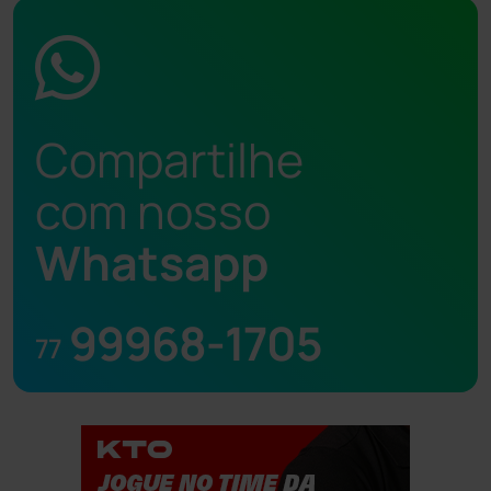
Compartilhe
com nosso
Whatsapp
99968-1705
77