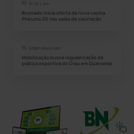
M. M. L em:
Brumado inicia oferta da nova vacina
Tanhaçu
(427)
Pneumo 20 nas salas de vacinação
Tanque Novo
(126)
Tecnologia
(12)
Edson Mauro em:
Mobilização busca regularização da
prática esportiva do Grau em Guanambi
Urandi
(158)
Vitória da Conquista
(2518)