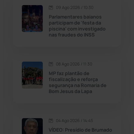
Jequié
(314)
09 Ago 2026 / 10:30
Parlamentares baianos
participam de 'festa da
Jussiape
(98)
piscina' com investigado
nas fraudes do INSS
Justiça
(1473)
Lagoa Real
(182)
08 Ago 2026 / 11:30
Licínio de Almeida
(118)
MP faz plantão de
fiscalização e reforça
segurança na Romaria de
Livramento de Nossa...
(1341)
Bom Jesus da Lapa
Macaúbas
(716)
04 Ago 2026 / 14:45
Maetinga
(101)
VÍDEO: Presídio de Brumado