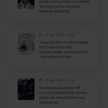
pode virar primeira unidade
Malhada
(82)
de segurança máxima
federal da Bahia
Malhada de Pedras
(508)
Matina
(71)
07 Ago 2026 / 11:00
Joias de R$ 40 mil furtadas
Mortugaba
(31)
em Guanambi são
recuperadas após anúncio
nas redes sociais
Mundo
(438)
Oliveira dos Brejinhos
(67)
07 Ago 2026 / 16:50
Palmas de Monte Alto
(266)
Operação Rastreio: PF
cumpre mandados contra
Paramirim
(342)
crime de moeda falsa em
Guanambi