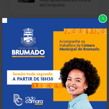
Hilux apreendida em Vitória
da Conquista
Caraíbas
(103)
Carinhanha
(300)
10 Ago 2026 / Há 54 min
Fiscalização identifica
Caturama
(66)
irregularidades em 19 de 20
veículos escolares em
Prado
Chapada Diamantina
(430)
Condeúba
(133)
10 Ago 2026 / Há 1 hora
Contendas do Sincorá
(79)
Homem morre após
acidente de moto na zona
Cordeiros
(49)
rural de Livramento de
Nossa Senhora
Dom Basílio
(391)