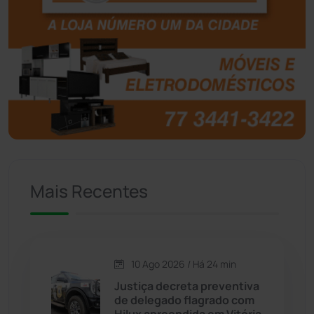
Boquira
(152)
Botuporã
(73)
Brasil
(7681)
Brumado
(31967)
Caculé
(697)
Mais Recentes
Caetanos
(47)
Caetité
(1505)
10 Ago 2026 / Há 24 min
Candiba
(157)
Justiça decreta preventiva
de delegado flagrado com
Cândido Sales
(121)