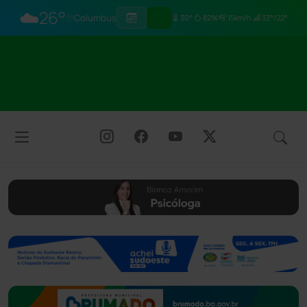
☁️
26°
Columbus
30°
82%
15km/h
33°/22°