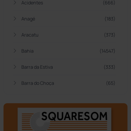
Acidentes
(666)
Anagé
(183)
Aracatu
(373)
Bahia
(14547)
Barra da Estiva
(333)
Barra do Choça
(65)
Belo Campo
(57)
Bom Jesus da Lapa
(510)