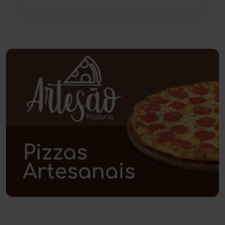
Pindaí
(103)
Piripá
(90)
Planalto
(59)
Poções
(182)
Polícia Civil
(61)
Polícia Militar
(28)
Política
(03)
Presidente Jânio Qu...
(125)
Riacho de Santana
(309)