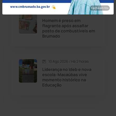
Fecha em 8s
Economia
(1236)
10 Ago 2026 / Há 1 hora
Homem é preso em
Educação
(232)
flagrante após assaltar
posto de combustíveis em
Brumado
Érico Cardoso
(82)
Esportes
(522)
10 Ago 2026 / Há 2 horas
Eventos
(24)
Liderança no Ideb e nova
escola: Macaúbas vive
momento histórico na
Feira da Mata
(23)
Educação
Guajeru
(130)
Guanambi
(3503)