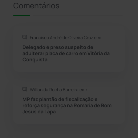
Comentários
Rio de Contas
(411)
Rio do Antônio
(203)
Francisco André de Oliveira Cruz em:
Delegado é preso suspeito de
Rio do Pires
(98)
adulterar placa de carro em Vitória da
Conquista
Saúde
(2430)
Seabra
(51)
Willian da Rocha Barreira em:
MP faz plantão de fiscalização e
Sebastião Laranjeiras
(96)
reforça segurança na Romaria de Bom
Jesus da Lapa
Sítio do Mato
(42)
Sudoeste Baiano
(1531)