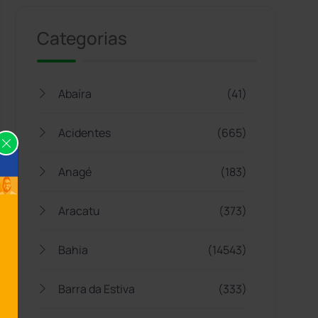
Categorias
Abaíra
(41)
Acidentes
(665)
Anagé
(183)
Aracatu
(373)
Bahia
(14543)
Barra da Estiva
(333)