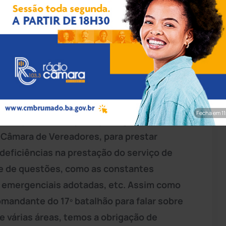
rim/Achei Sudoeste
bi
estão há onze dias sem o abastecimento
Saneamento (Embasa). Segundo ouvintes do
nal 104 Notícias da Rádio 104,9 FM, o Bairro
gua, como outras localidades da cidade. O
Fecha em 9
ou requerimento, para que o gerente local da
Câmara de Vereadores, para prestar
 deficiências na prestação do serviço de
ie de questões, como as constantes
emergenciais adotadas, etc. Assim como
mandante do 17º batalhão para falar sobre
e várias áreas, temos a obrigação de