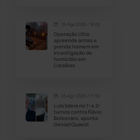
Contendas do Sincorá
(79)
05 Ago 2026 / 18:00
Cordeiros
(49)
Operação Ultio
apreende armas e
prende homem em
Dom Basílio
(391)
investigação de
homicídio em
Caraíbas
Economia
(1235)
Educação
(231)
05 Ago 2026 / 17:30
Érico Cardoso
(82)
Lula lidera no 1º e 2º
turnos contra Flávio
Bolsonaro, aponta
Esportes
(522)
Genial/Quaest
Eventos
(24)