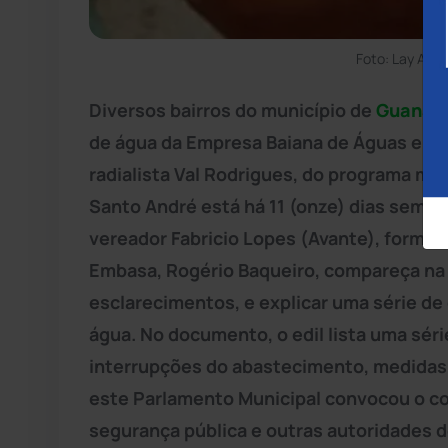
Foto: Lay Amo
Diversos bairros do município de
Guanam
de água da Empresa Baiana de Águas e 
radialista Val Rodrigues, do programa mati
Santo André está há 11 (onze) dias sem á
vereador Fabricio Lopes (Avante), formul
Embasa, Rogério Baqueiro, compareça na 
esclarecimentos, e explicar uma série de
água. No documento, o edil lista uma sér
interrupções do abastecimento, medidas 
este Parlamento Municipal convocou o co
segurança pública e outras autoridades d