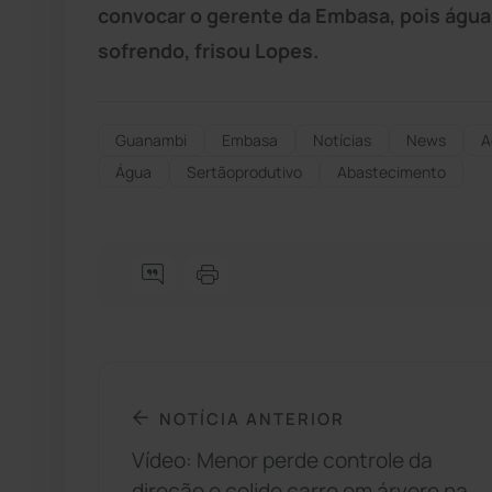
convocar o gerente da Embasa, pois água 
sofrendo, frisou Lopes.
Guanambi
Embasa
Notícias
News
A
Água
Sertãoprodutivo
Abastecimento
NOTÍCIA ANTERIOR
Vídeo: Menor perde controle da
direção e colide carro em árvore na