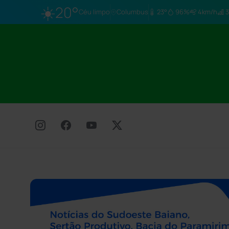
☀️
20°
Céu limpo
Columbus
23°
96%
4km/h
3