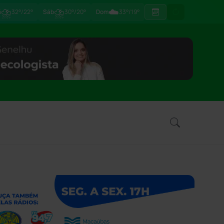
⛈
⛈
☁️
ã
32°/22°
Sáb
30°/20°
Dom
33°/19°