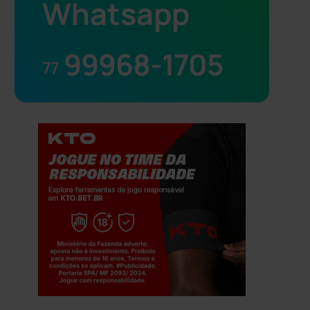
Whatsapp
99968-1705
77
Jogue com responsabilidade. 18+