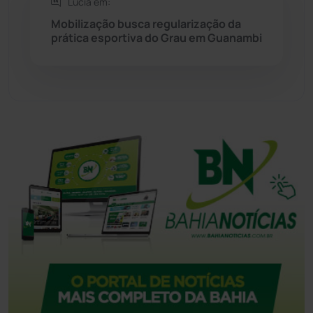
Lúcia em:
Mobilização busca regularização da
Tecnologia
(12)
prática esportiva do Grau em Guanambi
Urandi
(157)
Vitória da Conquista
(2514)