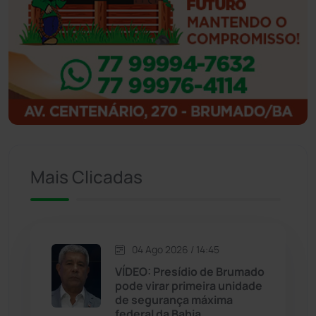
Ibipitanga
(116)
Ibitiara
(32)
Igaporã
(218)
Ituaçu
(256)
Iuiu
(173)
Mais Clicadas
Jacaraci
(97)
Jequié
(314)
04 Ago 2026 / 14:45
VÍDEO: Presídio de Brumado
pode virar primeira unidade
Jussiape
(97)
de segurança máxima
federal da Bahia