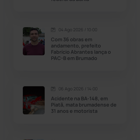
Justiça
(1467)
Lagoa Real
(182)
04 Ago 2026 / 10:00
Licínio de Almeida
(118)
Com 36 obras em
andamento, prefeito
Fabrício Abrantes lança o
Livramento de Nossa...
(1338)
PAC-B em Brumado
Macaúbas
(714)
06 Ago 2026 / 14:00
Maetinga
(101)
Acidente na BA-148, em
Piatã, mata brumadense de
Malhada
(82)
31 anos e motorista
Malhada de Pedras
(508)