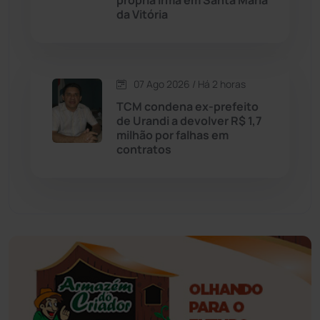
própria irmã em Santa Maria
da Vitória
Érico Cardoso
(82)
Esportes
(522)
07 Ago 2026 / Há 2 horas
Eventos
(24)
TCM condena ex-prefeito
de Urandi a devolver R$ 1,7
milhão por falhas em
Feira da Mata
(23)
contratos
Guajeru
(130)
Guanambi
(3496)
Ibiassucê
(167)
Ibicoara
(221)