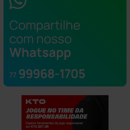
Compartilhe
com nosso
Whatsapp
99968-1705
77