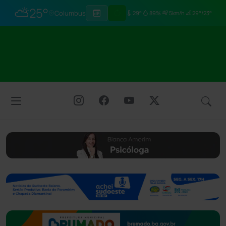
⛅
25°
Columbus
29°
89%
5km/h
29°/23°