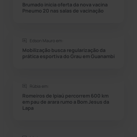
Brumado inicia oferta da nova vacina
Pneumo 20 nas salas de vacinação
Rio do Pires
(98)
Saúde
(2427)
Edson Mauro em:
Seabra
(50)
Mobilização busca regularização da
prática esportiva do Grau em Guanambi
Sebastião Laranjeiras
(96)
Sítio do Mato
(42)
Rúbia em:
Romeiros de Ipiaú percorrem 600 km
Sudoeste Baiano
(1530)
em pau de arara rumo a Bom Jesus da
Lapa
Tanhaçu
(426)
Tanque Novo
(126)