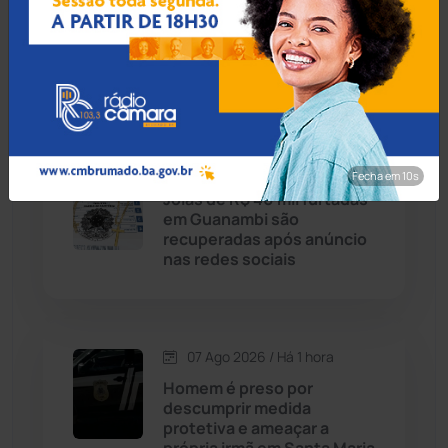
MPBA recomenda correção
Caturama
(65)
de irregularidades no
transporte escolar em Ipiaú
Chapada Diamantina
(430)
Condeúba
(133)
07 Ago 2026 / Há 1 hora
Fecha em 8s
Joias de R$ 40 mil furtadas
Contendas do Sincorá
(79)
em Guanambi são
recuperadas após anúncio
Cordeiros
(49)
nas redes sociais
Dom Basílio
(391)
07 Ago 2026 / Há 1 hora
Economia
(1235)
Homem é preso por
descumprir medida
Educação
(232)
protetiva e ameaçar a