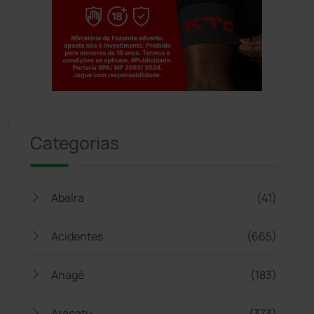
Jogue com responsabilidade. 18+
Categorias
Abaíra
(41)
Acidentes
(665)
Anagé
(183)
Aracatu
(373)