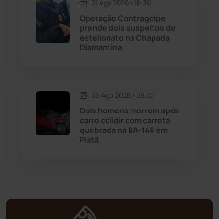
Matina
(71)
01 Ago 2026 / 18:30
Operação Contragolpe
prende dois suspeitos de
Mortugaba
(31)
estelionato na Chapada
Diamantina
Mundo
(436)
Oliveira dos Brejinhos
(67)
06 Ago 2026 / 08:00
Palmas de Monte Alto
(260)
Dois homens morrem após
carro colidir com carreta
quebrada na BA-148 em
Paramirim
(342)
Piatã
Pindaí
(103)
Piripá
(90)
Planalto
(59)