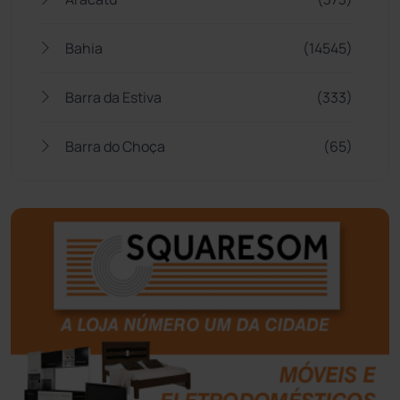
Bahia
(14545)
Barra da Estiva
(333)
Barra do Choça
(65)
Belo Campo
(57)
Bom Jesus da Lapa
(506)
Boquira
(152)
Botuporã
(72)
Brasil
(7679)