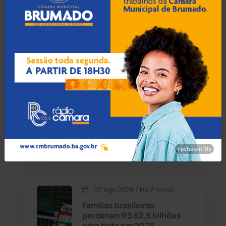
07 Ago 2026 / Há 1 hora
Contendas do Sincorá
(79)
Mãe e avó tiram a vida de 4
crianças em plano para
Cordeiros
(49)
'salvá-las' de abuso
Dom Basílio
(391)
07 Ago 2026 / Há 1 hora
Economia
(1235)
TCM-BA adverte ex-
prefeito de Bom Jesus da
Educação
(232)
Lapa por falhas em licitação
de R$ 793 mil
Fecha em 8s
Érico Cardoso
(82)
Esportes
(522)
07 Ago 2026 / Há 2 horas
Famílias brasileiras
Eventos
(24)
perderam R$ 62,5 bilhões
para bets em 2025