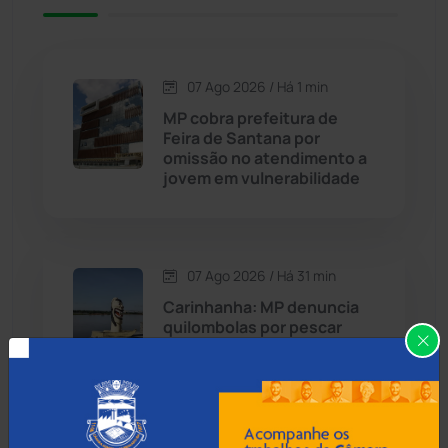
Caetité
(1504)
07 Ago 2026 / Há 1 min
Candiba
(157)
MP cobra prefeitura de
Feira de Santana por
Cândido Sales
(121)
omissão no atendimento a
jovem em vulnerabilidade
Caraíbas
(103)
Carinhanha
(300)
07 Ago 2026 / Há 31 min
Carinhanha: MP denuncia
Caturama
(65)
quilombolas por pescar
quatro peixes para comer
na pandemia
Chapada Diamantina
(430)
Condeúba
(133)