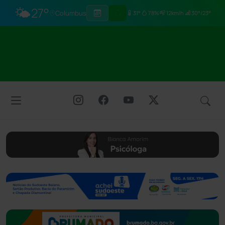
🌤️
27°
Columbus
31°
78%
12km/h
30°/23°