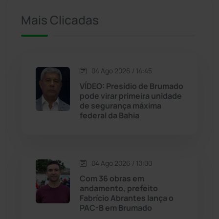
Ituaçu
(256)
Mais Clicadas
Iuiu
(173)
Jacaraci
(97)
04 Ago 2026 / 14:45
VÍDEO: Presídio de Brumado
Jequié
(314)
pode virar primeira unidade
de segurança máxima
federal da Bahia
Jussiape
(97)
Justiça
(1468)
04 Ago 2026 / 10:00
Lagoa Real
(182)
Com 36 obras em
andamento, prefeito
Licínio de Almeida
(118)
Fabrício Abrantes lança o
PAC-B em Brumado