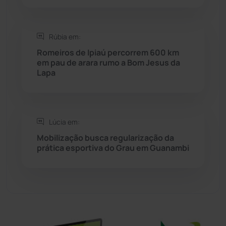
Sebastião Laranjeiras
(96)
Rúbia em:
Sítio do Mato
(42)
Romeiros de Ipiaú percorrem 600 km
em pau de arara rumo a Bom Jesus da
Lapa
Sudoeste Baiano
(1530)
Tanhaçu
(426)
Lúcia em:
Tanque Novo
(126)
Mobilização busca regularização da
prática esportiva do Grau em Guanambi
Tecnologia
(12)
Urandi
(157)
Vitória da Conquista
(2514)