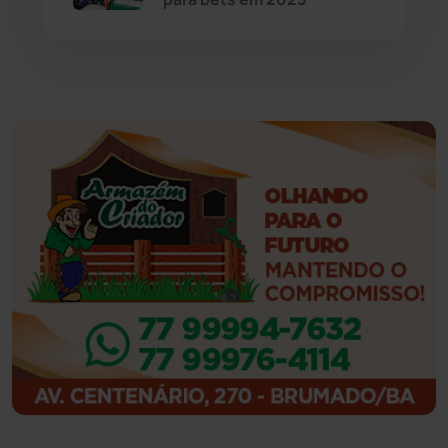
Feira da Mata
(23)
Guajeru
(130)
Guanambi
(3496)
Ibiassucê
(167)
Ibicoara
(221)
Ibipitanga
(116)
Ibitiara
(32)
Igaporã
(218)