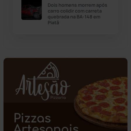
Oliveira dos Brejinhos
(67)
Dois homens morrem após
carro colidir com carreta
Palmas de Monte Alto
(260)
quebrada na BA-148 em
Piatã
Paramirim
(342)
Pindaí
(103)
Piripá
(90)
Planalto
(59)
Poções
(182)
Polícia Civil
(58)
Polícia Militar
(27)