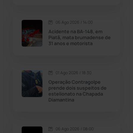
Livramento de Nossa...
(1338)
Macaúbas
(714)
06 Ago 2026 / 14:00
Acidente na BA-148, em
Maetinga
(101)
Piatã, mata brumadense de
31 anos e motorista
Malhada
(82)
Malhada de Pedras
(508)
01 Ago 2026 / 18:30
Operação Contragolpe
Matina
(71)
prende dois suspeitos de
estelionato na Chapada
Diamantina
Mortugaba
(31)
Mundo
(437)
06 Ago 2026 / 08:00