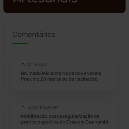
Política
(03)
Presidente Jânio Qu...
(125)
Comentários
Riacho de Santana
(309)
Rio de Contas
(410)
M. M. L em:
Brumado inicia oferta da nova vacina
Rio do Antônio
(203)
Pneumo 20 nas salas de vacinação
Rio do Pires
(98)
Edson Mauro em:
Saúde
(2427)
Mobilização busca regularização da
prática esportiva do Grau em Guanambi
Seabra
(50)