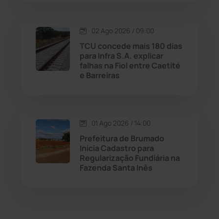
Matina
(71)
02 Ago 2026 / 09:00
TCU concede mais 180 dias
Mortugaba
(31)
para Infra S.A. explicar
falhas na Fiol entre Caetité
Mundo
(436)
e Barreiras
Oliveira dos Brejinhos
(67)
01 Ago 2026 / 14:00
Palmas de Monte Alto
(260)
Prefeitura de Brumado
Inicia Cadastro para
Paramirim
(341)
Regularização Fundiária na
Fazenda Santa Inês
Pindaí
(103)
Piripá
(90)