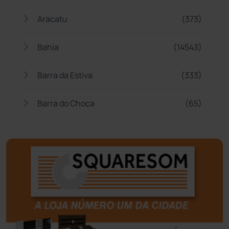
Aracatu
(373)
Bahia
(14543)
Barra da Estiva
(333)
Barra do Choça
(65)
Belo Campo
(57)
Bom Jesus da Lapa
(505)
Boquira
(152)
Botuporã
(72)