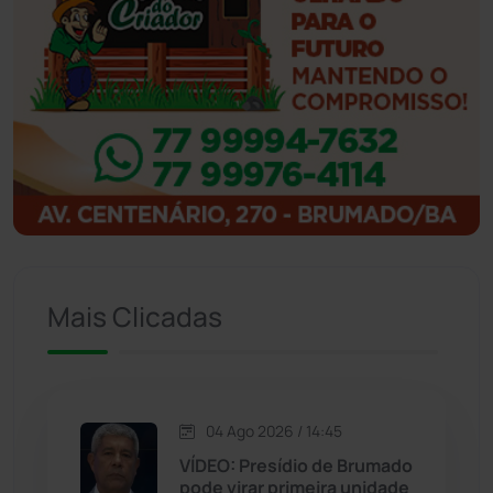
Ibicoara
(220)
Ibipitanga
(116)
Ibitiara
(31)
Igaporã
(217)
Ituaçu
(256)
Iuiu
(173)
Mais Clicadas
Jacaraci
(97)
Jequié
(311)
04 Ago 2026 / 14:45
VÍDEO: Presídio de Brumado
pode virar primeira unidade
Jussiape
(97)