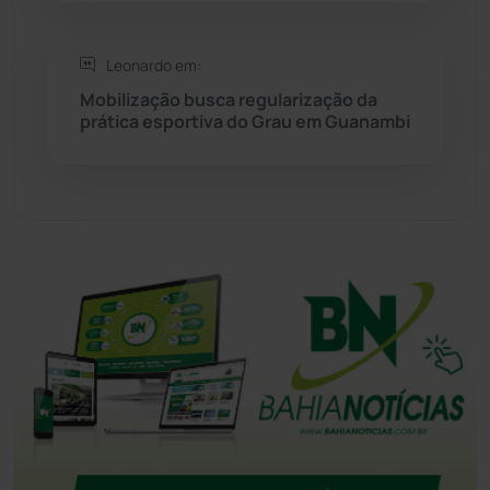
Tanque Novo
(126)
Leonardo em:
Tecnologia
(12)
Mobilização busca regularização da
prática esportiva do Grau em Guanambi
Urandi
(155)
Vitória da Conquista
(2513)