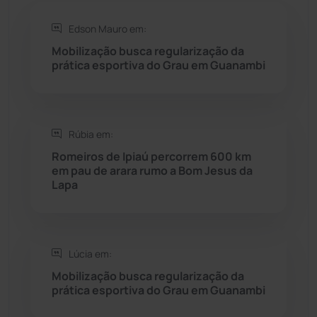
Rio do Antônio
(203)
Edson Mauro em:
Mobilização busca regularização da
Rio do Pires
(97)
prática esportiva do Grau em Guanambi
Saúde
(2427)
Rúbia em:
Seabra
(49)
Romeiros de Ipiaú percorrem 600 km
em pau de arara rumo a Bom Jesus da
Sebastião Laranjeiras
(96)
Lapa
Sítio do Mato
(42)
Sudoeste Baiano
(1530)
Lúcia em:
Mobilização busca regularização da
prática esportiva do Grau em Guanambi
Tanhaçu
(425)