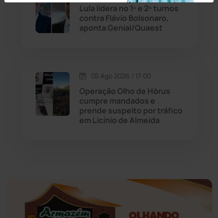
Educação
(231)
Lula lidera no 1º e 2º turnos
contra Flávio Bolsonaro,
aponta Genial/Quaest
Érico Cardoso
(82)
Esportes
(522)
05 Ago 2026 / 17:00
Eventos
(24)
Operação Olho de Hórus
cumpre mandados e
prende suspeito por tráfico
Feira da Mata
(23)
em Licínio de Almeida
Guajeru
(130)
Guanambi
(3492)
Ibiassucê
(167)