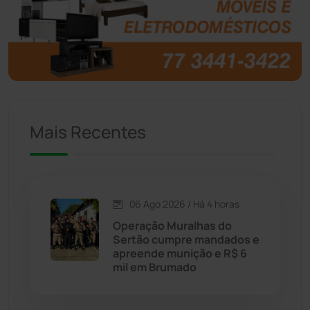
Brasil
(7679)
Brumado
(31951)
Caculé
(695)
Mais Recentes
Caetanos
(47)
Caetité
(1504)
06 Ago 2026 / Há 4 horas
Candiba
(157)
Operação Muralhas do
Sertão cumpre mandados e
Cândido Sales
(120)
apreende munição e R$ 6
mil em Brumado
Caraíbas
(103)