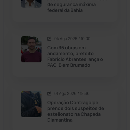
de segurança máxima
federal da Bahia
Justiça
(1464)
Lagoa Real
(182)
04 Ago 2026 / 10:00
Licínio de Almeida
(118)
Com 36 obras em
andamento, prefeito
Fabrício Abrantes lança o
Livramento de Nossa...
(1338)
PAC-B em Brumado
Macaúbas
(713)
01 Ago 2026 / 18:30
Maetinga
(101)
Operação Contragolpe
prende dois suspeitos de
Malhada
(82)
estelionato na Chapada
Diamantina
Malhada de Pedras
(507)