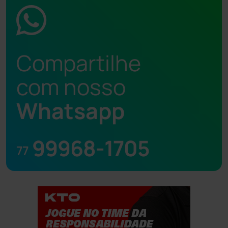
Compartilhe
com nosso
Whatsapp
99968-1705
77