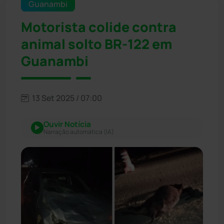
Guanambi
Motorista colide contra
animal solto BR-122 em
Guanambi
13 Set 2025 / 07:00
Ouvir Notícia
Narração automática (IA)