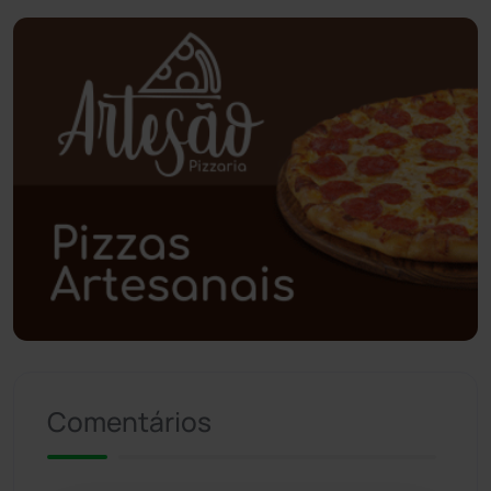
Planalto
(59)
Poções
(182)
Polícia Civil
(55)
Polícia Militar
(27)
Política
(03)
Presidente Jânio Qu...
(125)
Riacho de Santana
(309)
Comentários
Rio de Contas
(410)