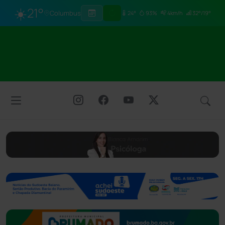
☀️
21°
Columbus
24°
93%
4km/h
32°/19°