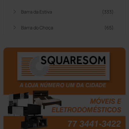
Barra da Estiva
(333)
Barra do Choça
(65)
Belo Campo
(57)
Bom Jesus da Lapa
(510)
Boquira
(152)
Botuporã
(73)
Brasil
(7681)
Brumado
(31966)