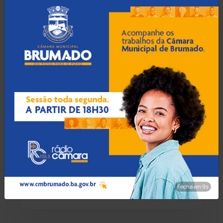
violência sexual em
Juazeiro
Chapada Diamantina
(430)
Condeúba
(133)
09 Ago 2026 / 19:50
Contendas do Sincorá
(79)
Homem esfaqueia rival, é
cercado por multidão e
Cordeiros
(49)
acaba preso em Ribeirão do
Largo
Dom Basílio
(391)
Economia
(1236)
09 Ago 2026 / 17:30
Jovem de 18 anos é preso
Educação
(232)
por tráfico de drogas em
Fecha em 8s
residencial de Guanambi
Érico Cardoso
(82)