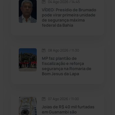
Lagoa Real
(182)
04 Ago 2026 / 14:45
VÍDEO: Presídio de Brumado
Licínio de Almeida
(118)
pode virar primeira unidade
de segurança máxima
federal da Bahia
Livramento de Nossa...
(1339)
Macaúbas
(715)
08 Ago 2026 / 11:30
Maetinga
(101)
MP faz plantão de
fiscalização e reforça
segurança na Romaria de
Malhada
(82)
Bom Jesus da Lapa
Malhada de Pedras
(508)
Matina
(71)
07 Ago 2026 / 11:00
Joias de R$ 40 mil furtadas
em Guanambi são
Mortugaba
(31)