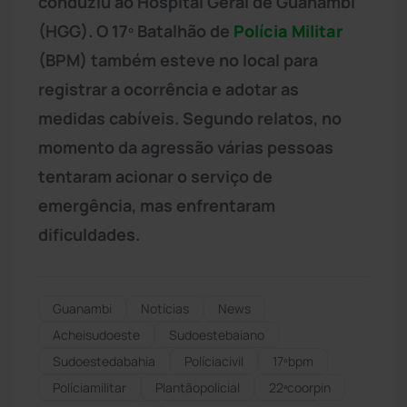
conduziu ao Hospital Geral de Guanambi
(HGG). O 17º Batalhão de
Polícia Militar
(BPM) também esteve no local para
registrar a ocorrência e adotar as
medidas cabíveis. Segundo relatos, no
momento da agressão várias pessoas
tentaram acionar o serviço de
emergência, mas enfrentaram
dificuldades.
Guanambi
Notícias
News
Acheisudoeste
Sudoestebaiano
Sudoestedabahia
Políciacivil
17ºbpm
Políciamilitar
Plantãopolicial
22ªcoorpin