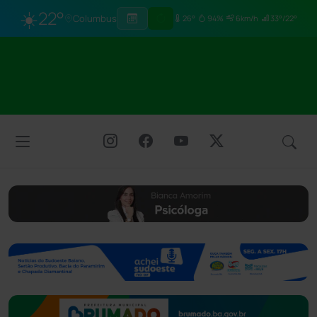
☀️
22°
Columbus
26°
94%
6km/h
33°/22°