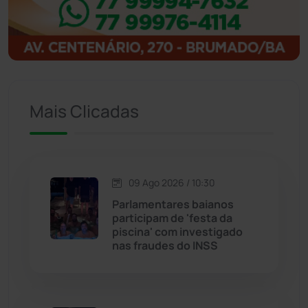
Ibitiara
(33)
Igaporã
(218)
Ituaçu
(256)
Mais Clicadas
Iuiu
(174)
Jacaraci
(97)
09 Ago 2026 / 10:30
Jequié
(314)
Parlamentares baianos
participam de 'festa da
piscina' com investigado
Jussiape
(98)
nas fraudes do INSS
Justiça
(1471)