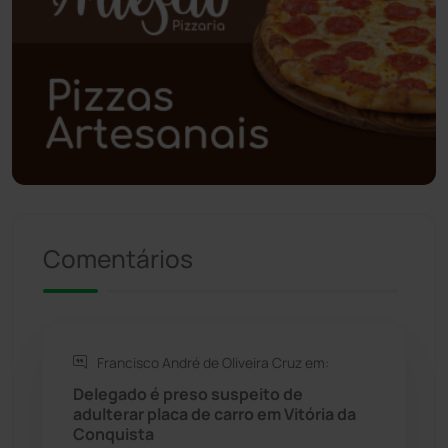
Polícia Civil
(61)
Polícia Militar
(28)
Política
(03)
Presidente Jânio Qu...
(125)
Comentários
Riacho de Santana
(309)
Rio de Contas
(411)
Francisco André de Oliveira Cruz em:
Rio do Antônio
(203)
Delegado é preso suspeito de
adulterar placa de carro em Vitória da
Rio do Pires
(98)
Conquista