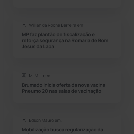
Saúde
(2430)
Willian da Rocha Barreira em:
Seabra
(51)
MP faz plantão de fiscalização e
reforça segurança na Romaria de Bom
Sebastião Laranjeiras
(96)
Jesus da Lapa
Sítio do Mato
(42)
Sudoeste Baiano
(1531)
M. M. L em:
Brumado inicia oferta da nova vacina
Pneumo 20 nas salas de vacinação
Tanhaçu
(427)
Tanque Novo
(126)
Edson Mauro em:
Tecnologia
(12)
Mobilização busca regularização da