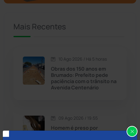
Caculé
(697)
Mais Recentes
Caetanos
(47)
Caetité
(1504)
10 Ago 2026 / Há 5 horas
Candiba
(157)
Obras dos 150 anos em
Brumado: Prefeito pede
Cândido Sales
(121)
paciência com o trânsito na
Avenida Centenário
Caraíbas
(103)
Carinhanha
(300)
09 Ago 2026 / 19:55
Homem é preso por
Caturama
(65)
estupro de vulnerável e