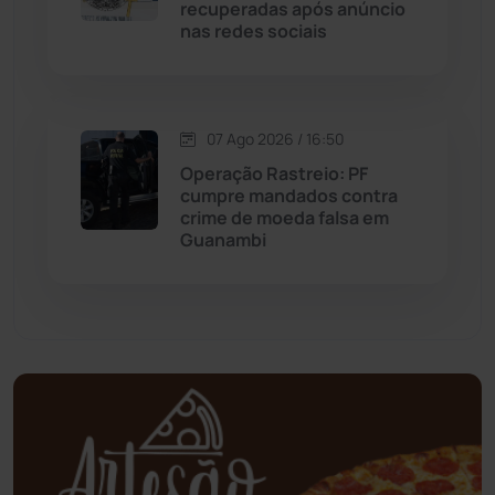
recuperadas após anúncio
nas redes sociais
Mundo
(438)
Oliveira dos Brejinhos
(67)
07 Ago 2026 / 16:50
Operação Rastreio: PF
Palmas de Monte Alto
(266)
cumpre mandados contra
crime de moeda falsa em
Paramirim
(342)
Guanambi
Pindaí
(103)
Piripá
(90)
Planalto
(59)
Poções
(182)