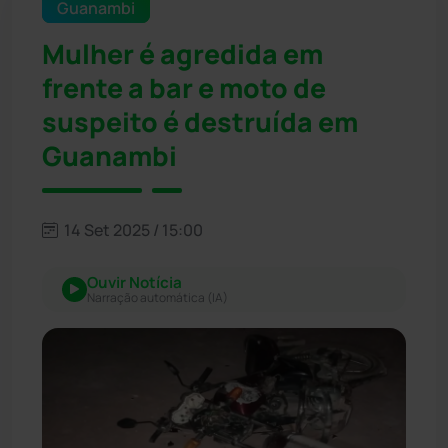
Guanambi
Mulher é agredida em
frente a bar e moto de
suspeito é destruída em
Guanambi
14 Set 2025 / 15:00
Ouvir Notícia
Narração automática (IA)