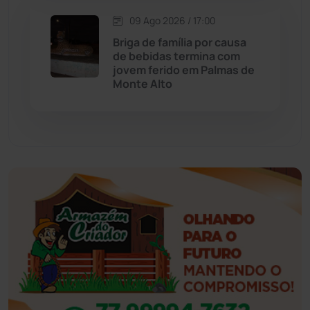
Esportes
(522)
09 Ago 2026 / 17:00
Briga de família por causa
Eventos
(24)
de bebidas termina com
jovem ferido em Palmas de
Monte Alto
Feira da Mata
(23)
Guajeru
(130)
Guanambi
(3503)
Ibiassucê
(168)
Ibicoara
(221)
Ibipitanga
(116)