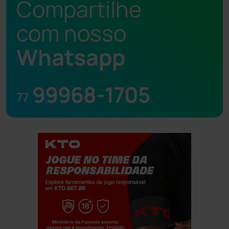
Compartilhe
com nosso
Whatsapp
99968-1705
77