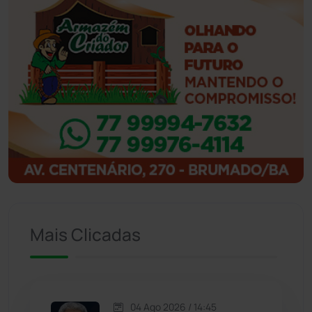
Ibicoara
(221)
Ibipitanga
(116)
Ibitiara
(32)
Igaporã
(218)
Ituaçu
(256)
Iuiu
(173)
Mais Clicadas
Jacaraci
(97)
Jequié
(314)
04 Ago 2026 / 14:45