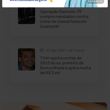
Economia
(1235)
Fecha em 6s
07 Ago 2026 / Há 5 horas
Operação Rastreio: PF
Educação
(232)
cumpre mandados contra
crime de moeda falsa em
Guanambi
Érico Cardoso
(82)
Esportes
(522)
07 Ago 2026 / Há 5 horas
Eventos
(24)
TCM rejeita contas de
2023 do ex-prefeito de
Encruzilhada e aplica multa
Feira da Mata
(23)
de R$ 3 mil
Guajeru
(130)
Guanambi
(3498)
Ibiassucê
(167)