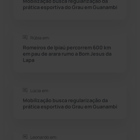
Mobilização busca regularização da
Rio do Pires
(97)
prática esportiva do Grau em Guanambi
Saúde
(2427)
Rúbia em:
Seabra
(49)
Romeiros de Ipiaú percorrem 600 km
em pau de arara rumo a Bom Jesus da
Sebastião Laranjeiras
(96)
Lapa
Sítio do Mato
(42)
Sudoeste Baiano
(1530)
Lúcia em:
Mobilização busca regularização da
prática esportiva do Grau em Guanambi
Tanhaçu
(425)
Tanque Novo
(126)
Leonardo em: