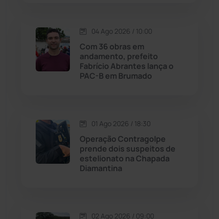
Lagoa Real
(182)
04 Ago 2026 / 10:00
Licínio de Almeida
(118)
Com 36 obras em
andamento, prefeito
Fabrício Abrantes lança o
Livramento de Nossa...
(1338)
PAC-B em Brumado
Macaúbas
(713)
01 Ago 2026 / 18:30
Maetinga
(101)
Operação Contragolpe
prende dois suspeitos de
Malhada
(82)
estelionato na Chapada
Diamantina
Malhada de Pedras
(507)
Matina
(71)
02 Ago 2026 / 09:00