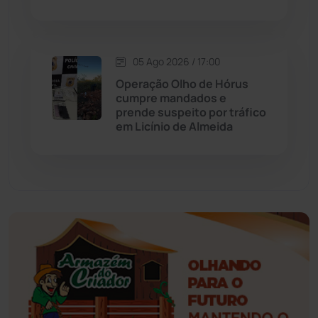
Esportes
(522)
05 Ago 2026 / 17:00
Eventos
(24)
Operação Olho de Hórus
cumpre mandados e
prende suspeito por tráfico
Feira da Mata
(23)
em Licínio de Almeida
Guajeru
(130)
Guanambi
(3492)
Ibiassucê
(167)
Ibicoara
(220)
Ibipitanga
(116)