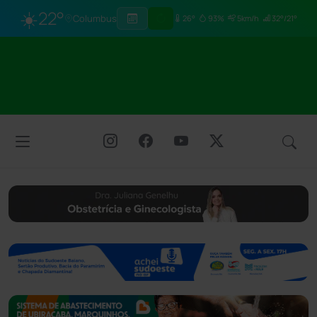
☀️
22°
Columbus
26°
93%
5km/h
32°/21°