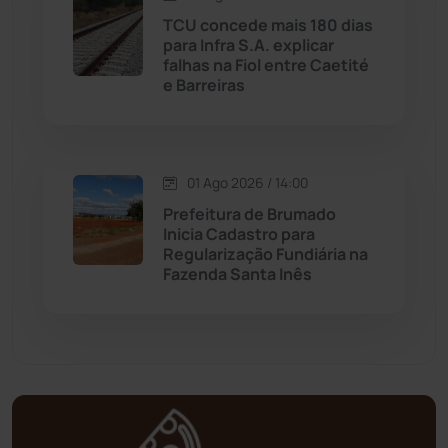
TCU concede mais 180 dias
Mortugaba
(31)
para Infra S.A. explicar
falhas na Fiol entre Caetité
Mundo
(436)
e Barreiras
Oliveira dos Brejinhos
(67)
01 Ago 2026 / 14:00
Palmas de Monte Alto
(260)
Prefeitura de Brumado
Inicia Cadastro para
Paramirim
(341)
Regularização Fundiária na
Fazenda Santa Inês
Pindaí
(103)
Piripá
(90)
Planalto
(59)