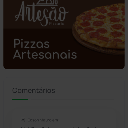
Poções
(182)
Polícia Civil
(55)
Polícia Militar
(27)
Política
(03)
Presidente Jânio Qu...
(125)
Riacho de Santana
(309)
Comentários
Rio de Contas
(410)
Rio do Antônio
(203)
Edson Mauro em: