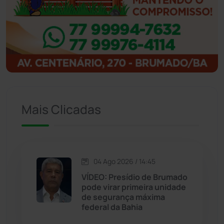
Ibitiara
(31)
Igaporã
(217)
Ituaçu
(256)
Iuiu
(173)
Mais Clicadas
Jacaraci
(97)
Jequié
(311)
04 Ago 2026 / 14:45
VÍDEO: Presídio de Brumado
pode virar primeira unidade
Jussiape
(97)
de segurança máxima
federal da Bahia
Justiça
(1464)