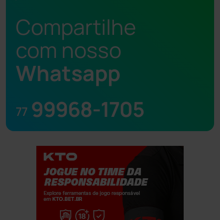
Compartilhe
com nosso
Whatsapp
99968-1705
77