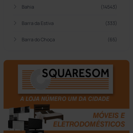
Bahia
(14543)
Barra da Estiva
(333)
Barra do Choça
(65)
Belo Campo
(57)
Bom Jesus da Lapa
(505)
Boquira
(152)
Botuporã
(72)
Brasil
(7679)