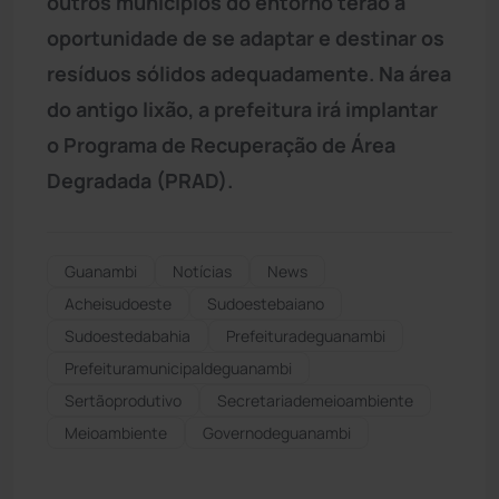
outros municípios do entorno terão a
oportunidade de se adaptar e destinar os
resíduos sólidos adequadamente. Na área
do antigo lixão, a prefeitura irá implantar
o Programa de Recuperação de Área
Degradada (PRAD).
Guanambi
Notícias
News
Acheisudoeste
Sudoestebaiano
Sudoestedabahia
Prefeituradeguanambi
Prefeituramunicipaldeguanambi
Sertãoprodutivo
Secretariademeioambiente
Meioambiente
Governodeguanambi