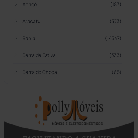
Anagé
(183)
Aracatu
(373)
Bahia
(14547)
Barra da Estiva
(333)
Barra do Choça
(65)
Belo Campo
(57)
Bom Jesus da Lapa
(510)
Boquira
(152)