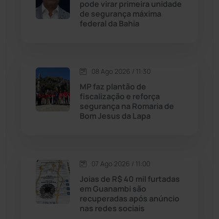
pode virar primeira unidade
de segurança máxima
Jussiape
(98)
federal da Bahia
Justiça
(1471)
Lagoa Real
(182)
08 Ago 2026 / 11:30
MP faz plantão de
Licínio de Almeida
(118)
fiscalização e reforça
segurança na Romaria de
Bom Jesus da Lapa
Livramento de Nossa...
(1338)
Macaúbas
(715)
07 Ago 2026 / 11:00
Maetinga
(101)
Joias de R$ 40 mil furtadas
em Guanambi são
recuperadas após anúncio
Malhada
(82)
nas redes sociais