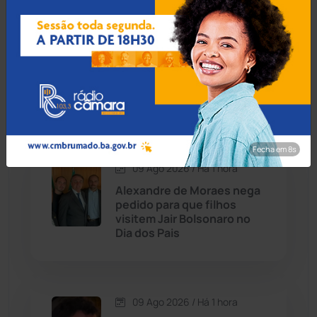
Carinhanha
(300)
09 Ago 2026 / Há 38 min
Mulher morre no HGG após
Caturama
(65)
explosão de gás de cozinha
em Palmas de Monte Alto
Chapada Diamantina
(430)
Fecha em 7s
Condeúba
(133)
09 Ago 2026 / Há 1 hora
Alexandre de Moraes nega
Contendas do Sincorá
(79)
pedido para que filhos
visitem Jair Bolsonaro no
Cordeiros
(49)
Dia dos Pais
Dom Basílio
(391)
09 Ago 2026 / Há 1 hora
Economia
(1236)