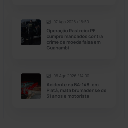
Malhada de Pedras
(508)
Matina
(71)
07 Ago 2026 / 16:50
Operação Rastreio: PF
cumpre mandados contra
Mortugaba
(31)
crime de moeda falsa em
Guanambi
Mundo
(437)
Oliveira dos Brejinhos
(67)
06 Ago 2026 / 14:00
Palmas de Monte Alto
(264)
Acidente na BA-148, em
Piatã, mata brumadense de
31 anos e motorista
Paramirim
(342)
Pindaí
(103)