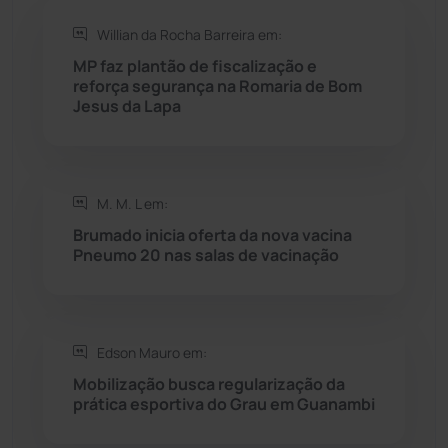
Rio de Contas
(411)
Willian da Rocha Barreira em:
Rio do Antônio
(203)
MP faz plantão de fiscalização e
reforça segurança na Romaria de Bom
Jesus da Lapa
Rio do Pires
(98)
Saúde
(2429)
M. M. L em:
Seabra
(51)
Brumado inicia oferta da nova vacina
Pneumo 20 nas salas de vacinação
Sebastião Laranjeiras
(96)
Sítio do Mato
(42)
Edson Mauro em:
Mobilização busca regularização da
Sudoeste Baiano
(1530)
prática esportiva do Grau em Guanambi
Tanhaçu
(427)