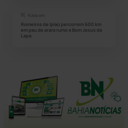
Tanque Novo
(126)
Rúbia em:
Romeiros de Ipiaú percorrem 600 km
em pau de arara rumo a Bom Jesus da
Tecnologia
(12)
Lapa
Urandi
(157)
Vitória da Conquista
(2516)