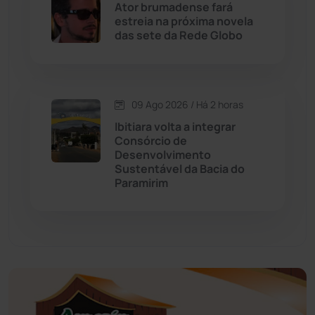
Ator brumadense fará
estreia na próxima novela
Educação
(232)
das sete da Rede Globo
Érico Cardoso
(82)
09 Ago 2026 / Há 2 horas
Esportes
(522)
Ibitiara volta a integrar
Consórcio de
Eventos
(24)
Desenvolvimento
Sustentável da Bacia do
Paramirim
Feira da Mata
(23)
Guajeru
(130)
Guanambi
(3501)
Ibiassucê
(168)