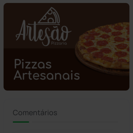
Piripá
(90)
Planalto
(59)
Poções
(182)
Polícia Civil
(59)
Polícia Militar
(27)
Política
(03)
Presidente Jânio Qu...
(125)
Comentários
Riacho de Santana
(309)