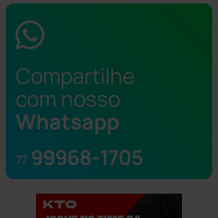
Compartilhe
com nosso
Whatsapp
99968-1705
77