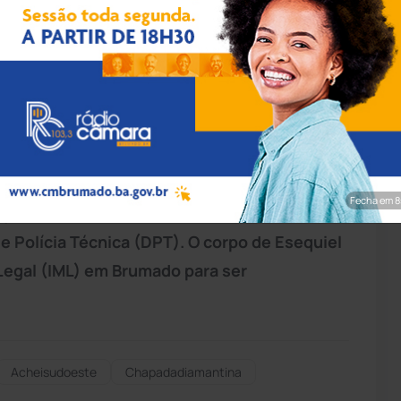
pp/Achei Sudoeste
lo que dirigia capotar na BA-142, no
na, nesta quinta-feira (31), por volta das
ária Estadual (PRE), o veículo seguia sentido
apotamento. O motorista da van, com placas
Fecha em 7
el S. D. S, morreu na hora. O local foi
 Polícia Técnica (DPT). O corpo de Esequiel
Legal (IML) em Brumado para ser
Acheisudoeste
Chapadadiamantina