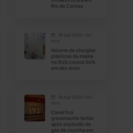
Infraestrutura em
Rio de Contas
Contendas do Sincorá
(79)
Cordeiros
(49)
08 Ago 2026 / Há 1
hora
Dom Basílio
(391)
Volume de cirurgias
plásticas de mama
no SUS cresce 54%
Economia
(1235)
em dez anos
Educação
(232)
Érico Cardoso
(82)
08 Ago 2026 / Há 1
hora
Casal fica
Esportes
(522)
gravemente ferido
após explosão de
Eventos
(24)
gás de cozinha em