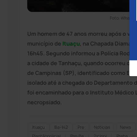
Foto: WhatsA
Um homem de 47 anos morreu após o veícu
município de
Ituaçu
, na Chapada Diamanti
16h45. Segundo informou a Polícia Rodovi
a cidade de Tanhaçu, quando ocorreu o c
de Campinas (SP), identificado como Esequi
isolado até a chegada do Departamento de
foi encaminhado para o Instituto Médico 
necropsiado.
Ituaçu
Ba-142
Pre
Notícias
News
Plantãopolicial
Pre-Ba
2ªciprv
Preba