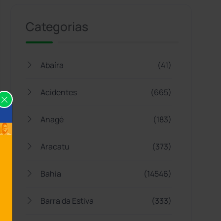
Categorias
Abaíra
(41)
Acidentes
(665)
Anagé
(183)
Aracatu
(373)
Bahia
(14546)
Barra da Estiva
(333)