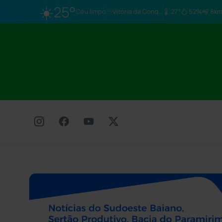
☀️
25°
Céu limpo
Vitória da Conq…
27°
52%
8km