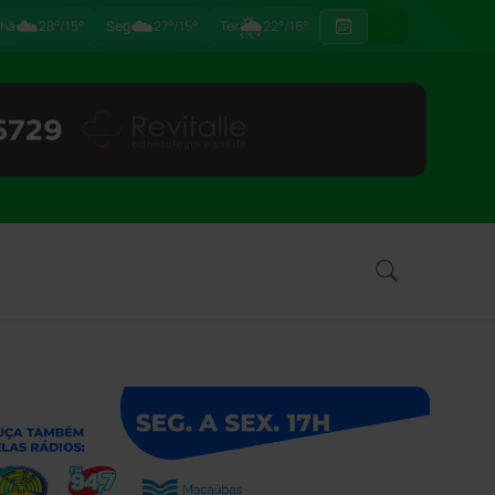
☁️
☁️
🌦
hã
28°/15°
Seg
27°/15°
Ter
22°/16°