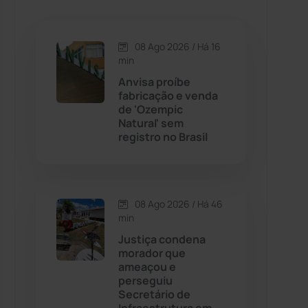
Caetanos
(47)
Caetité
(1504)
08 Ago 2026 / Há 16
min
Candiba
(157)
Anvisa proíbe
fabricação e venda
de 'Ozempic
Cândido Sales
(121)
Natural' sem
registro no Brasil
Caraíbas
(103)
Carinhanha
(300)
08 Ago 2026 / Há 46
min
Caturama
(65)
Justiça condena
morador que
ameaçou e
Chapada Diamantina
(430)
perseguiu
Secretário de
Condeúba
(133)