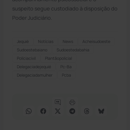
suspeito segue custodiado à disposição do
Poder Judiciário.
Jequié
Notícias
News
Acheisudoeste
Sudoestebaiano
Sudoestedabahia
Políciacivil
Plantãopolicial
Delegaciadejequié
Pc-Ba
Delegaciadamulher
Pcba