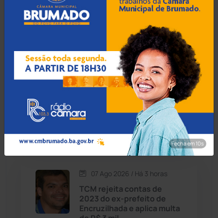
Prefeito de Brumado
anuncia reajuste salarial de
Cordeiros
(49)
9% para servidores
públicos
Dom Basílio
(391)
Economia
(1235)
07 Ago 2026 / Há 2 horas
Operação Rastreio: PF
Educação
(232)
cumpre mandados contra
crime de moeda falsa em
Guanambi
Érico Cardoso
(82)
Fecha em 9s
Esportes
(522)
07 Ago 2026 / Há 3 horas
Eventos
(24)
TCM rejeita contas de
2023 do ex-prefeito de
Encruzilhada e aplica multa
Feira da Mata
(23)
de R$ 3 mil