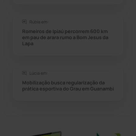
Sebastião Laranjeiras
(96)
Sítio do Mato
(42)
Rúbia em:
Romeiros de Ipiaú percorrem 600 km
Sudoeste Baiano
(1530)
em pau de arara rumo a Bom Jesus da
Lapa
Tanhaçu
(426)
Tanque Novo
(126)
Lúcia em:
Mobilização busca regularização da
Tecnologia
(12)
prática esportiva do Grau em Guanambi
Urandi
(157)
Vitória da Conquista
(2514)