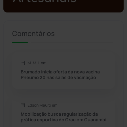
Política
(03)
Presidente Jânio Qu...
(125)
Comentários
Riacho de Santana
(309)
Rio de Contas
(410)
M. M. L em:
Rio do Antônio
(203)
Brumado inicia oferta da nova vacina
Pneumo 20 nas salas de vacinação
Rio do Pires
(98)
Saúde
(2427)
Edson Mauro em:
Seabra
(50)
Mobilização busca regularização da
prática esportiva do Grau em Guanambi