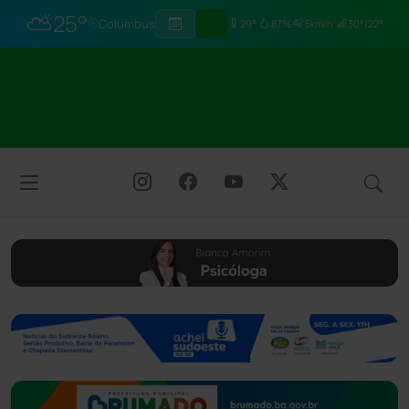
⛅
25°
Columbus
29°
87%
5km/h
30°/22°