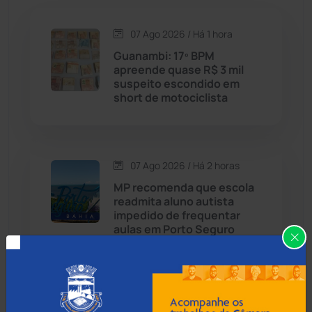
Caetité
(1504)
07 Ago 2026 / Há 1 hora
Candiba
(157)
Guanambi: 17º BPM
apreende quase R$ 3 mil
Cândido Sales
(121)
suspeito escondido em
short de motociclista
Caraíbas
(103)
Carinhanha
(300)
07 Ago 2026 / Há 2 horas
MP recomenda que escola
Caturama
(65)
readmita aluno autista
impedido de frequentar
aulas em Porto Seguro
Chapada Diamantina
(430)
Condeúba
(133)
07 Ago 2026 / Há 2 horas
Contendas do Sincorá
(79)