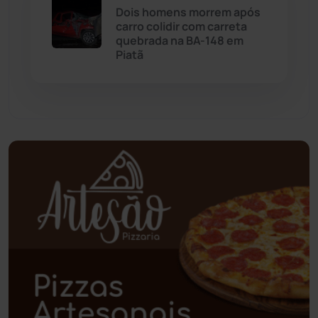
Dois homens morrem após
Palmas de Monte Alto
(261)
carro colidir com carreta
quebrada na BA-148 em
Paramirim
(342)
Piatã
Pindaí
(103)
Piripá
(90)
Planalto
(59)
Poções
(182)
Polícia Civil
(58)
Polícia Militar
(27)