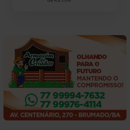
Guajeru
(130)
Guanambi
(3498)
Ibiassucê
(167)
Ibicoara
(221)
Ibipitanga
(116)
Ibitiara
(32)
Igaporã
(218)
Ituaçu
(256)