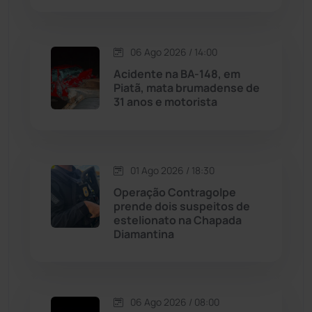
Macaúbas
(714)
06 Ago 2026 / 14:00
Maetinga
(101)
Acidente na BA-148, em
Piatã, mata brumadense de
Malhada
(82)
31 anos e motorista
Malhada de Pedras
(508)
Matina
(71)
01 Ago 2026 / 18:30
Operação Contragolpe
prende dois suspeitos de
Mortugaba
(31)
estelionato na Chapada
Diamantina
Mundo
(437)
Oliveira dos Brejinhos
(67)
06 Ago 2026 / 08:00